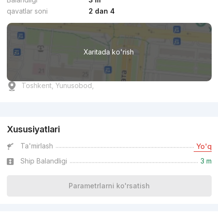
qavatlar soni
2 dan 4
Xaritada ko'rish
Toshkent, Yunusobod,
Reklama
Xususiyatlari
Ta'mirlash
Yo'q
Ship Balandligi
3 m
Parametrlarni ko'rsatish