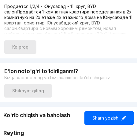
Продаётся 1/2/4 - Юнусабад - 11, круг, ВYD
салонПродаётся 1-комнатная квартира переделанная в 2х
комнатную на 2х этаже 4х этажного дома на Юнусабаде 11
квартал, ориентир: Юнусабадский круг, BYD
салон.Квартира с новым хорошим ремонтом, новая
мебель и техника, балкон 1,5 ×6, площадь: 38м2.Ипотека
до 500.000.000 есть.Цена: 710.000.000 сум ( 58.500 у.е.)
Ko'proq
E'lon noto'g'ri to'ldirilganmi?
Bizga xabar bering va biz muammoni ko‘rib chiqamiz
Shikoyat qiling
Ko'rib chiqish va baholash
Sharh yozish
Reyting