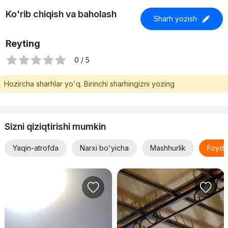
Ko'rib chiqish va baholash
Sharh yozish
Reyting
0 / 5
Hozircha sharhlar yo'q. Birinchi sharhingizni yozing
Sizni qiziqtirishi mumkin
Yaqin-atrofda
Narxi bo'yicha
Mashhurlik
Foyda