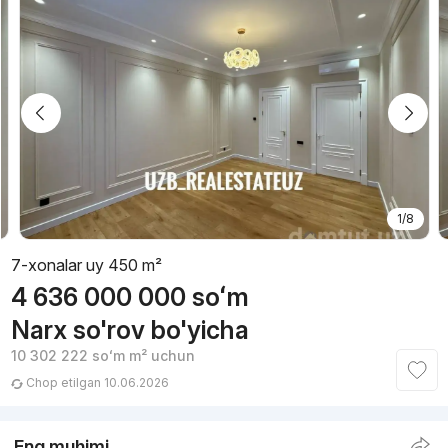
1/8
7-xonalar uy 450 m²
4 636 000 000
soʻm
Narx so'rov bo'yicha
10 302 222
soʻm
m² uchun
Chop etilgan 10.06.2026
Eng muhimi