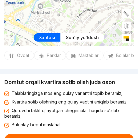
Xaritasi
Sun'iy yo'ldosh
Ovqat
Parklar
Maktablar
Bolalar bo
Domtut orqali kvartira sotib olish juda oson
Talablaringizga mos eng qulay variantni topib beramiz;
Kvartira sotib olishning eng qulay vaqtini aniqlab beramiz;
Quruvchi taklif qilayotgan chegirmalar haqida so‘zlab
beramiz;
Butunlay bepul maslahat;