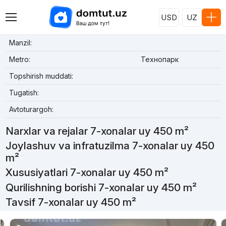
USD
UZ
Manzil:
Metro:
Технопарк
Topshirish muddati:
Tugatish:
Avtoturargoh:
Narxlar va rejalar 7-xonalar uy 450 m²
Joylashuv va infratuzilma 7-xonalar uy 450
m²
Xususiyatlari 7-xonalar uy 450 m²
Qurilishning borishi 7-xonalar uy 450 m²
Tavsif 7-xonalar uy 450 m²