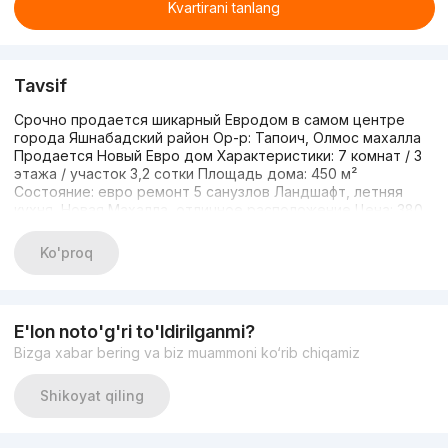
Kvartirani tanlang
Tavsif
Срочно продается шикарный Евродом в самом центре
города Яшнабадский район Ор-р: Тапоич, Олмос махалла
Продается Новый Евро дом Характеристики: 7 комнат / 3
этажа / участок 3,2 сотки Площадь дома: 450 м²
Состояние: евро ремонт 5 санузлов Ландшафт, летняя
кухня, Новая Махалла, отличное расположение Цена: 380
000 USD, торг уместен Контакт: 998944057717
Ko'proq
E'lon noto'g'ri to'ldirilganmi?
Bizga xabar bering va biz muammoni ko‘rib chiqamiz
Shikoyat qiling