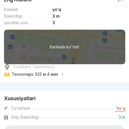
Kadastr
yo'q
Balandligi
3 m
qavatlar soni
3
Xaritada ko'rish
Toshkent, Yashnobod,
Технопарк
333 м 4 мин
Reklama
Xususiyatlari
Ta'mirlash
Yo'q
Ship Balandligi
3 m