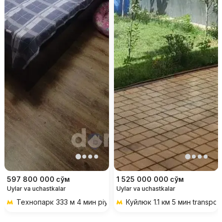
597 800 000
сўм
1 525 000 000
сўм
Uylar va uchastkalar
Uylar va uchastkalar
Технопарк
333 м 4 мин piyoda
Куйлюк
1.1 км 5 мин transpor