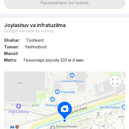
Parametrlarni ko'rsatish
Joylashuv va infratuzilma
Google Xaritalarda oching
Shahar:
Toshkent
Tuman:
Yashnobod
Manzil:
Metro:
Технопарк piyoda 333 м 4 мин