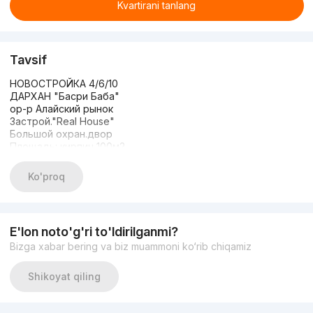
Kvartirani tanlang
Tavsif
НОВОСТРОЙКА 4/6/10
ДАРХАН "Басри Баба"
ор-р Алайский рынок
Застрой."Real House"
Большой охран.двор
Площадь: кирпич 100м2
Квартира класса ЛЮКС
Дизайнерский ремонт/
Ko'proq
Укомплектована/новая
Мебелью и ТЕХНИКОЙ
ЦЕНА: 215.000у.е /торг
📞+998981270357
E'lon noto'g'ri to'ldirilganmi?
Bizga xabar bering va biz muammoni ko‘rib chiqamiz
Shikoyat qiling