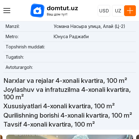
USD
UZ
Manzil:
Усмана Насыра улица, Алай (Ц-2)
Metro:
Юнуса Раджаби
Topshirish muddati:
Tugatish:
Avtoturargoh:
Narxlar va rejalar 4-xonali kvartira, 100 m²
Joylashuv va infratuzilma 4-xonali kvartira,
100 m²
Xususiyatlari 4-xonali kvartira, 100 m²
Qurilishning borishi 4-xonali kvartira, 100 m²
Tavsif 4-xonali kvartira, 100 m²