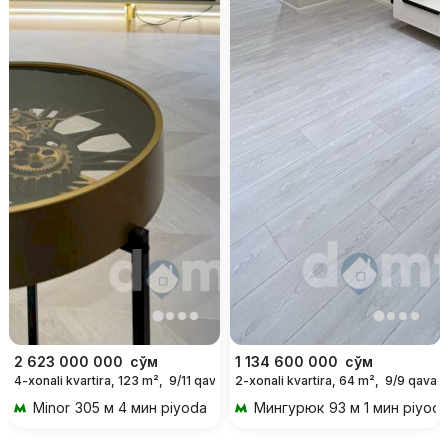
2 623 000 000
сўм
1 134 600 000
сўм
4-xonali kvartira, 123 m²,
9/11 qavat
2-xonali kvartira, 64 m²,
9/9 qavat
Minor
305 м 4 мин piyoda
Мингурюк
93 м 1 мин piyod