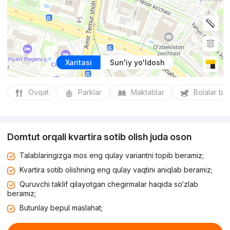
Xaritasi
Sun'iy yo'ldosh
Ovqat
Parklar
Maktablar
Bolalar bo
Domtut orqali kvartira sotib olish juda oson
Talablaringizga mos eng qulay variantni topib beramiz;
Kvartira sotib olishning eng qulay vaqtini aniqlab beramiz;
Quruvchi taklif qilayotgan chegirmalar haqida so‘zlab
beramiz;
Butunlay bepul maslahat;