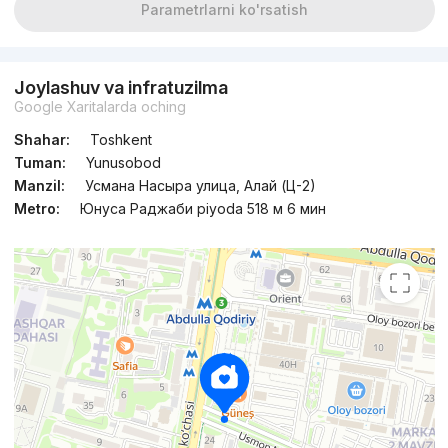
Parametrlarni ko'rsatish
Joylashuv va infratuzilma
Google Xaritalarda oching
Shahar:
Toshkent
Tuman:
Yunusobod
Manzil:
Усмана Насыра улица, Алай (Ц-2)
Metro:
Юнуса Раджаби piyoda 518 м 6 мин