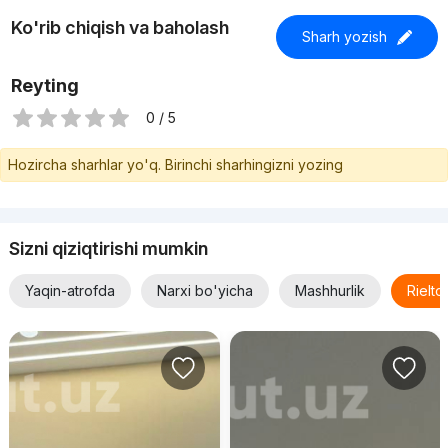
Ko'rib chiqish va baholash
Sharh yozish
Reyting
0 / 5
Hozircha sharhlar yo'q. Birinchi sharhingizni yozing
Sizni qiziqtirishi mumkin
Yaqin-atrofda
Narxi bo'yicha
Mashhurlik
Rielt