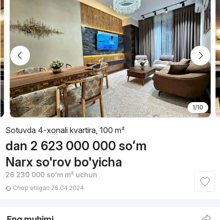
1/10
Sotuvda 4-xonali kvartira, 100 m²
dan
2 623 000 000
soʻm
Narx so'rov bo'yicha
26 230 000
soʻm
m² uchun
Chop etilgan 26.04.2024
Eng muhimi