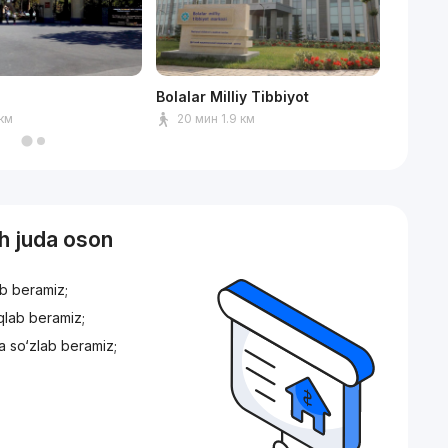
Bolalar Milliy Tibbiyot
TEAM U
 км
20 мин 1.9 км
8 мин
sh juda oson
ib beramiz;
iqlab beramiz;
a so‘zlab beramiz;