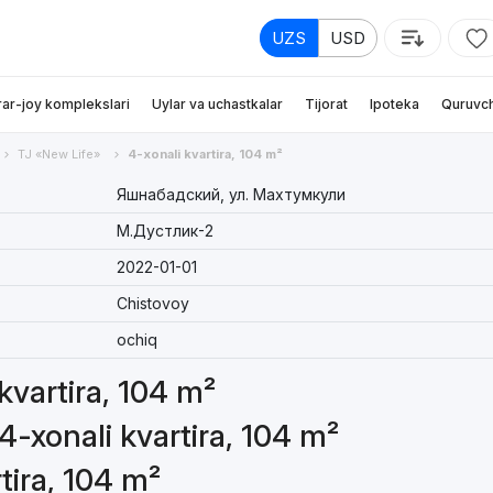
UZS
USD
rar-joy komplekslari
Uylar va uchastkalar
Tijorat
Ipoteka
Quruvch
TJ «New Life»
4-xonali kvartira, 104 m²
Яшнабадский, ул. Махтумкули
М.Дустлик-2
2022-01-01
Chistovoy
ochiq
 kvartira, 104 m²
4-xonali kvartira, 104 m²
tira, 104 m²