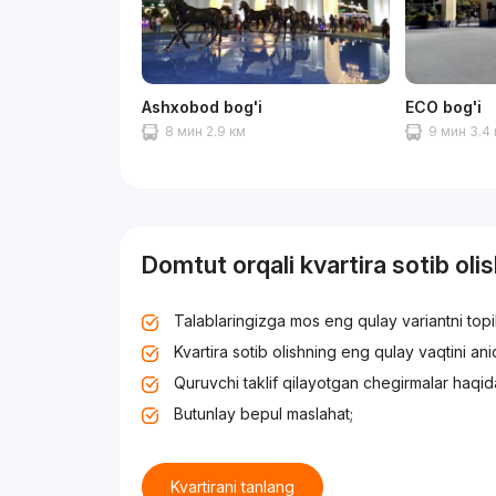
Ashxobod bog'i
ECO bog'i
8 мин 2.9 км
9 мин 3.4
Domtut orqali kvartira sotib oli
Talablaringizga mos eng qulay variantni top
Kvartira sotib olishning eng qulay vaqtini an
Quruvchi taklif qilayotgan chegirmalar haqid
Butunlay bepul maslahat;
Kvartirani tanlang