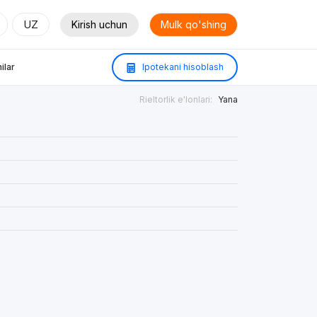
UZ
Kirish uchun
Mulk qo'shing
ilar
Ipotekani hisoblash
Rieltorlik e'lonlari:
Yana