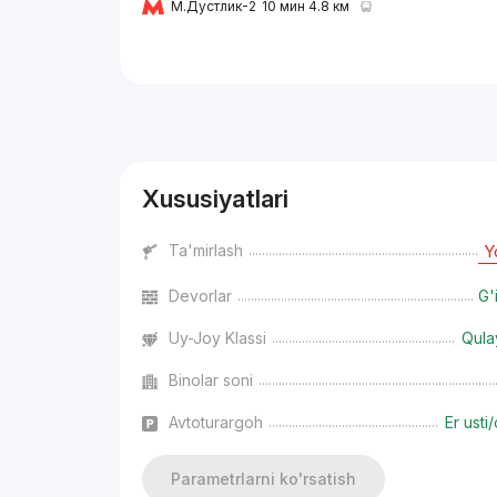
М.Дустлик-2
10 мин 4.8 км
Reklama
Xususiyatlari
Ta'mirlash
Y
Devorlar
G'
Uy-Joy Klassi
Qula
Binolar soni
Avtoturargoh
Er usti/
Parametrlarni ko'rsatish