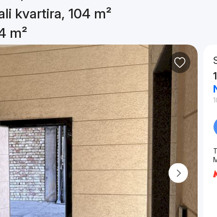
li kvartira, 104 m²
04 m²
1
T