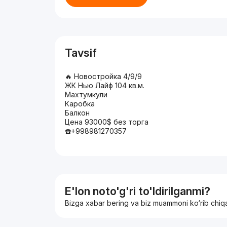
Tavsif
🔥 Новостройка 4/9/9
ЖК Нью Лайф 104 кв.м.
Махтумкули
Каробка
Балкон
Цена 93000$ без торга
☎️+998981270357
E'lon noto'g'ri to'ldirilganmi?
Bizga xabar bering va biz muammoni ko‘rib chiq