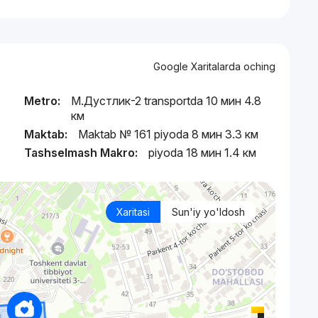
Google Xaritalarda oching
Metro:
М.Дустлик-2 transportda 10 мин 4.8
км
Maktab:
Maktab № 161 piyoda 8 мин 3.3 км
Tashselmash Makro:
piyoda 18 мин 1.4 км
Xaritasi
Sun'iy yo'ldosh