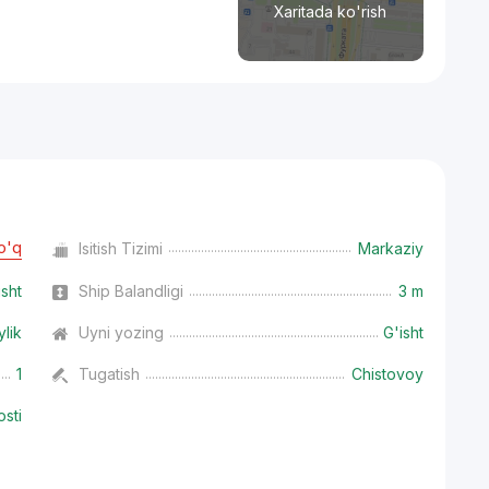
Xaritada ko'rish
o'q
Isitish Tizimi
Markaziy
isht
Ship Balandligi
3 m
ylik
Uyni yozing
G'isht
1
Tugatish
Chistovoy
osti