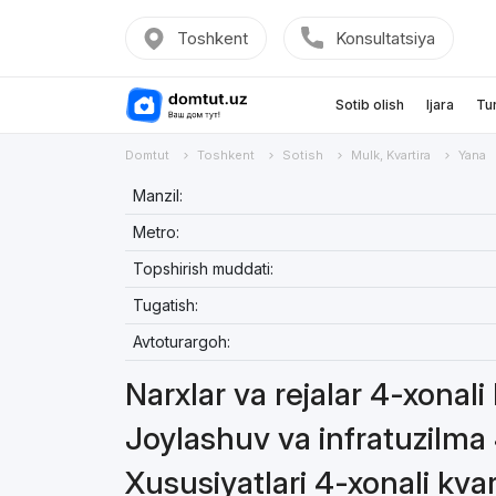
Toshkent
Konsultatsiya
Sotib olish
Ijara
Tu
Domtut
Toshkent
Sotish
Mulk, Kvartira
Yana
Manzil:
Metro:
Topshirish muddati:
Tugatish:
Avtoturargoh:
Narxlar va rejalar 4-xonali
Joylashuv va infratuzilma 
Xususiyatlari 4-xonali kvar