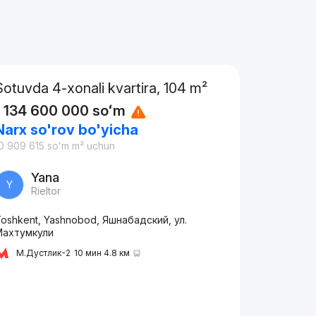
Sotuvda 4-xonali kvartira, 104 m²
1 134 600 000
soʻm
Narx so'rov bo'yicha
0 909 615
soʻm
m² uchun
Yana
Y
Rieltor
oshkent, Yashnobod, Яшнабадский, ул.
Махтумкули
М.Дустлик-2
10 мин 4.8 км