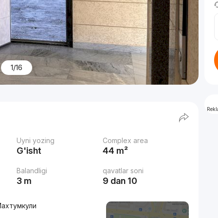
1/16
Rek
Uyni yozing
Complex area
G'isht
44 m²
Balandligi
qavatlar soni
3 m
9 dan 10
Махтумкули