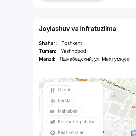
Joylashuv va infratuzilma
Shahar:
Toshkent
Tuman:
Yashnobod
Manzil:
Яшнабадский, ул. Махтумкули
Ovqat
Parklar
Maktablar
Bolalar bog'chalari
Kasalxonalar