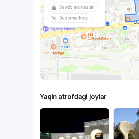
Savdo markazlari
Supermarkets
Yaqin atrofdagi joylar