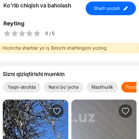
Ko'rib chiqish va baholash
Sharh yozish
Reyting
0 / 5
Hozircha sharhlar yo'q. Birinchi sharhingizni yozing
Sizni qiziqtirishi mumkin
Yaqin-atrofda
Narxi bo'yicha
Mashhurlik
Foyda