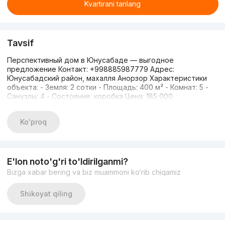
Kvartirani tanlang
Tavsif
Перспективный дом в Юнусабаде — выгодное
предложение Контакт: +998885987779 Адрес:
Юнусабадский район, махалля Анорзор Характеристики
объекта: - Земля: 2 сотки - Площадь: 400 м² - Комнат: 5 -
Санузлы: 4 - Состояние: коробка Цена: 185 000
Ko'proq
E'lon noto'g'ri to'ldirilganmi?
Bizga xabar bering va biz muammoni ko‘rib chiqamiz
Shikoyat qiling