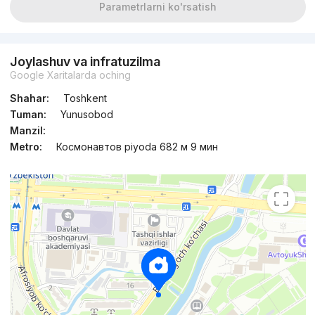
Parametrlarni ko'rsatish
Joylashuv va infratuzilma
Google Xaritalarda oching
Shahar:
Toshkent
Tuman:
Yunusobod
Manzil:
Metro:
Космонавтов piyoda 682 м 9 мин