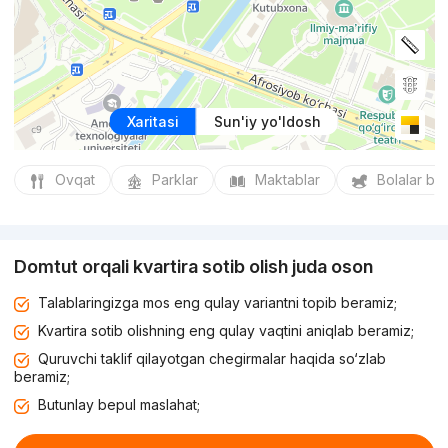
Xaritasi
Sun'iy yo'ldosh
Ovqat
Parklar
Maktablar
Bolalar bo
Domtut orqali kvartira sotib olish juda oson
Talablaringizga mos eng qulay variantni topib beramiz;
Kvartira sotib olishning eng qulay vaqtini aniqlab beramiz;
Quruvchi taklif qilayotgan chegirmalar haqida so‘zlab
beramiz;
Butunlay bepul maslahat;