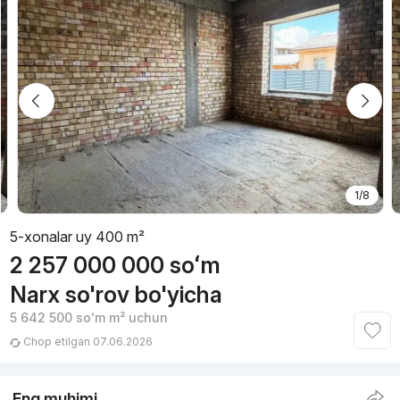
1/8
5-xonalar uy 400 m²
2 257 000 000
soʻm
Narx so'rov bo'yicha
5 642 500
soʻm
m² uchun
Chop etilgan 07.06.2026
Eng muhimi