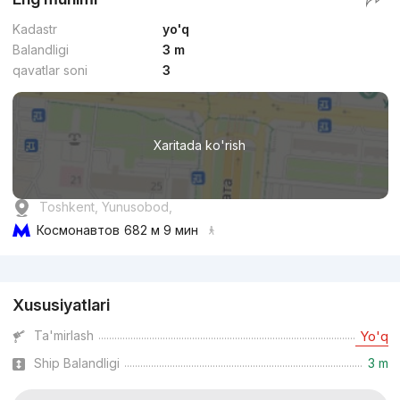
Kadastr
yo'q
Balandligi
3 m
qavatlar soni
3
Xaritada ko'rish
Toshkent, Yunusobod,
Космонавтов
682 м 9 мин
Reklama
Xususiyatlari
Ta'mirlash
Yo'q
Ship Balandligi
3 m