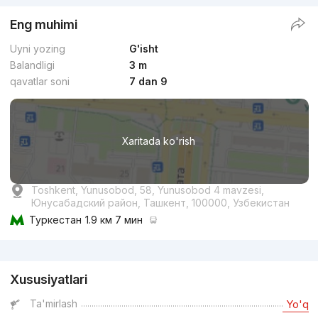
Eng muhimi
Uyni yozing
G'isht
Balandligi
3 m
qavatlar soni
7 dan 9
Xaritada ko'rish
Toshkent, Yunusobod, 58, Yunusobod 4 mavzesi,
Юнусабадский район, Ташкент, 100000, Узбекистан
Туркестан
1.9 км 7 мин
Reklama
Xususiyatlari
Ta'mirlash
Yo'q