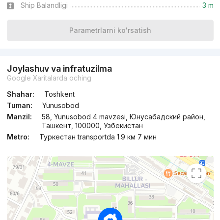
Ship Balandligi
3 m
Parametrlarni ko'rsatish
Joylashuv va infratuzilma
Google Xaritalarda oching
Shahar:
Toshkent
Tuman:
Yunusobod
Manzil:
58, Yunusobod 4 mavzesi, Юнусабадский район,
Ташкент, 100000, Узбекистан
Metro:
Туркестан transportda 1.9 км 7 мин