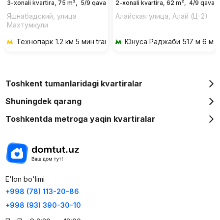
3-xonali kvartira, 75 m²,
5/9 qavat
2-xonali kvartira, 62 m²,
4/9 qavat
Яшнабадский, улица
Алайская улица, Алай (Ц-2)
Махтумкули
Технопарк
1.2 км 5 мин transportda
Юнуса Раджаби
517 м 6 ми
Toshkent tumanlaridagi kvartiralar
Shuningdek qarang
Toshkentda metroga yaqin kvartiralar
E'lon bo'limi
+998 (78) 113-20-86
+998 (93) 390-30-10