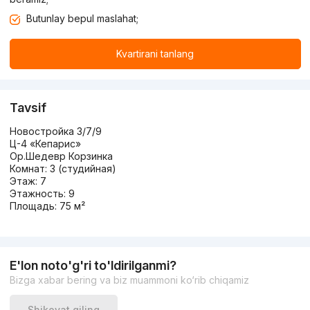
Butunlay bepul maslahat;
Kvartirani tanlang
Tavsif
Новостройка 3/7/9
Ц-4 «Кепарис»
Ор.Шедевр Корзинка
Комнат: 3 (студийная)
Этаж: 7
Этажность: 9
Площадь: 75 м²
E'lon noto'g'ri to'ldirilganmi?
Bizga xabar bering va biz muammoni ko‘rib chiqamiz
Shikoyat qiling