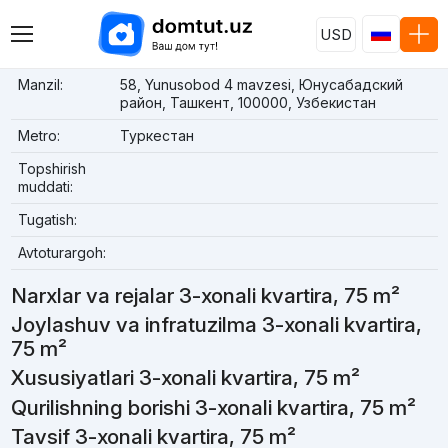
USD
Manzil:
58, Yunusobod 4 mavzesi, Юнусабадский
район, Ташкент, 100000, Узбекистан
Metro:
Туркестан
Topshirish
muddati:
Tugatish:
Avtoturargoh:
Narxlar va rejalar 3-xonali kvartira, 75 m²
Joylashuv va infratuzilma 3-xonali kvartira,
75 m²
Xususiyatlari 3-xonali kvartira, 75 m²
Qurilishning borishi 3-xonali kvartira, 75 m²
Tavsif 3-xonali kvartira, 75 m²