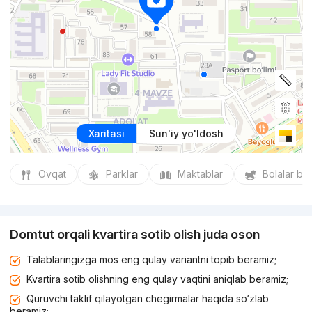
Xaritasi
Sun'iy yo'ldosh
Ovqat
Parklar
Maktablar
Bolalar bo
Domtut orqali kvartira sotib olish juda oson
Talablaringizga mos eng qulay variantni topib beramiz;
Kvartira sotib olishning eng qulay vaqtini aniqlab beramiz;
Quruvchi taklif qilayotgan chegirmalar haqida so‘zlab
beramiz;