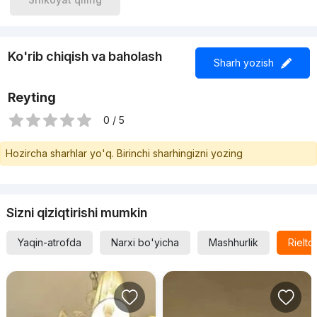
Ko'rib chiqish va baholash
Sharh yozish
Reyting
0 / 5
Hozircha sharhlar yo'q. Birinchi sharhingizni yozing
Sizni qiziqtirishi mumkin
Yaqin-atrofda
Narxi bo'yicha
Mashhurlik
Rielt