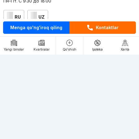
Пн-Пт. С 9:30 до 18:00
RU
UZ
Menga qo'ng'iroq qiling
Kontaktlar
Kontaktlar
loyiha haqida
Yangi binolar
Kvartiralar
Qo'shish
Ipoteka
Xarita
Webnow © loyihasi
Foydalanish shartlari
Maxfiylik siyosati
Ommaviy taklif
Muassis:
"WEBNOW" MChJ
Manzil:
Toshkent shahri, A.Qahhor ko'chasi, 47-uy
Elektron ommaviy axborot vositalarini ro'yxatdan o'tkazish:
1649