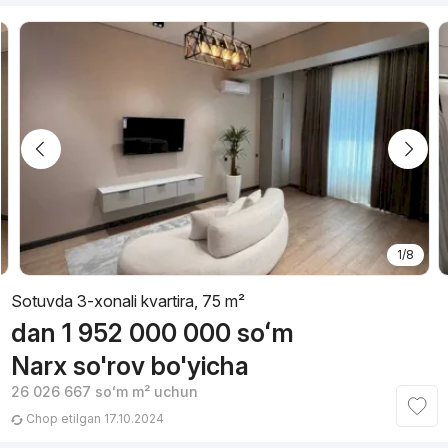
1/8
Sotuvda 3-xonali kvartira, 75 m²
dan
1 952 000 000
soʻm
Narx so'rov bo'yicha
26 026 667
soʻm
m² uchun
Chop etilgan 17.10.2024