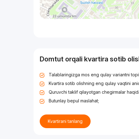
Domtut orqali kvartira sotib oli
Talablaringizga mos eng qulay variantni top
Kvartira sotib olishning eng qulay vaqtini an
Quruvchi taklif qilayotgan chegirmalar haqid
Butunlay bepul maslahat;
Kvartirani tanlang