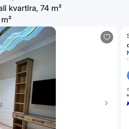
li kvartira, 74 m²
4 m²
1
T