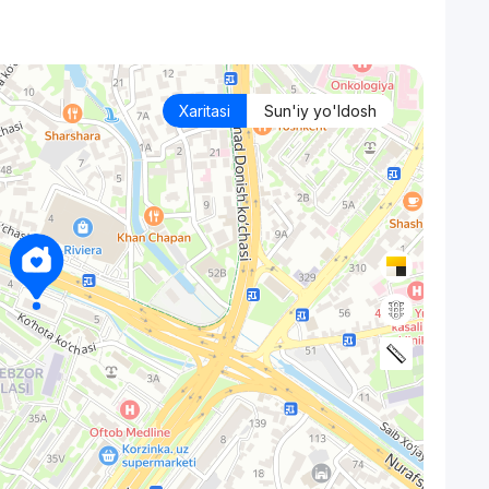
Xaritasi
Sun'iy yo'ldosh