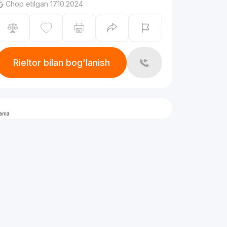
Chop etilgan 17.10.2024
Rieltor bilan bog'lanish
lama