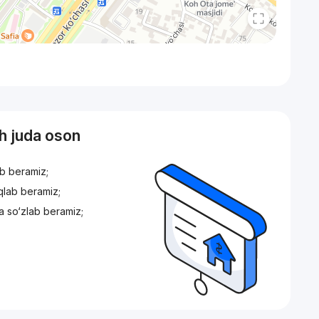
sh juda oson
ib beramiz;
iqlab beramiz;
a so‘zlab beramiz;