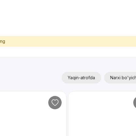
ing
Yaqin-atrofda
Narxi bo'yic