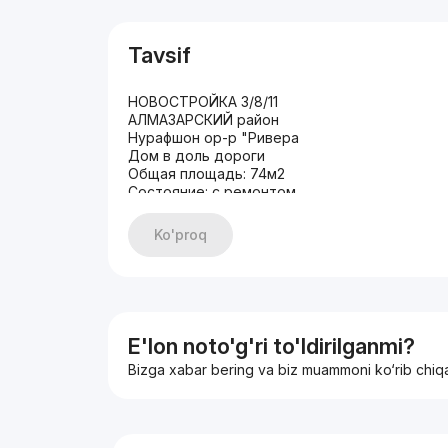
Tavsif
НОВОСТРОЙКА 3/8/11
АЛМАЗАРСКИЙ район
Нурафшон ор-р "Ривера
Дом в доль дороги
Общая площадь: 74м2
Состояние: с ремонтом
Мебелью и ТЕХНИКОЙ
Ko'proq
E'lon noto'g'ri to'ldirilganmi?
Bizga xabar bering va biz muammoni ko‘rib chiq