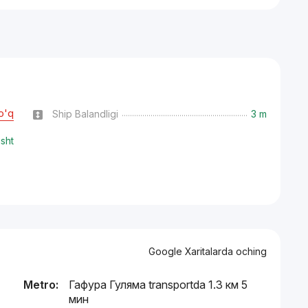
o'q
Ship Balandligi
3 m
isht
Google Xaritalarda oching
Metro:
Гафура Гуляма transportda 1.3 км 5
мин