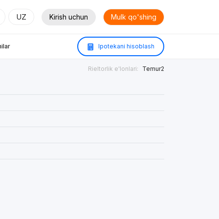
UZ
Kirish uchun
Mulk qo'shing
ilar
Ipotekani hisoblash
Rieltorlik e'lonlari:
Temur2