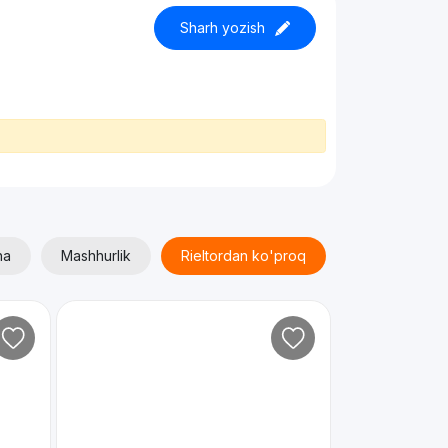
Sharh yozish
ha
Mashhurlik
Rieltordan ko'proq