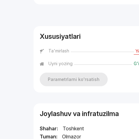
Reklama
Xususiyatlari
Ta'mirlash
Y
Uyni yozing
G'
Parametrlarni ko'rsatish
Joylashuv va infratuzilma
Shahar:
Toshkent
Tuman:
Olmazor