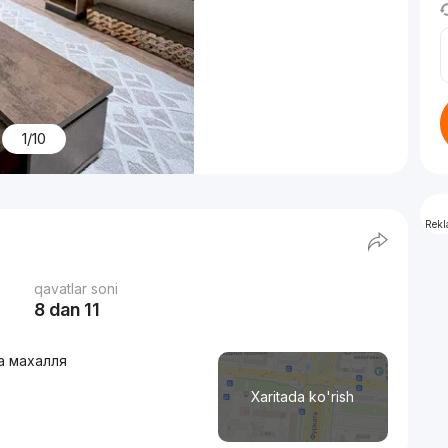
1/10
Rek
qavatlar soni
8 dan 11
на махалля
Xaritada ko'rish