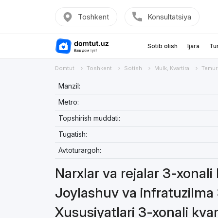
Toshkent
Konsultatsiya
Sotib olish
Ijara
Tu
Domtut
Toshkent
Sotish
Mulk, Kvartira
Temur
Manzil:
Metro:
Topshirish muddati:
Tugatish:
Avtoturargoh:
Narxlar va rejalar 3-xonali 
Joylashuv va infratuzilma 
Xususiyatlari 3-xonali kvar