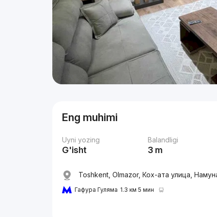
Eng muhimi
Uyni yozing
Balandligi
G'isht
3 m
Toshkent, Olmazor, Кох-ата улица, Наму
Гафура Гуляма
1.3 км 5 мин