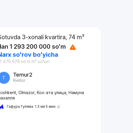
Sotuvda 3-xonali kvartira, 74 m²
dan
1 293 200 000
soʻm
Narx so'rov bo'yicha
7 475 676
soʻm
m² uchun
Temur2
T
Rieltor
oshkent, Olmazor, Кох-ата улица, Намуна
махалля
Гафура Гуляма
1.3 км 5 мин