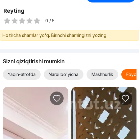
Reyting
0 / 5
Hozircha sharhlar yo'q. Birinchi sharhingizni yozing
Sizni qiziqtirishi mumkin
Yaqin-atrofda
Narxi bo'yicha
Mashhurlik
Foyda