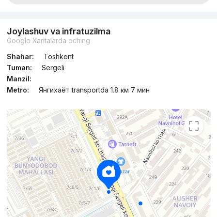
Joylashuv va infratuzilma
Google Xaritalarda oching
Shahar:
Toshkent
Tuman:
Sergeli
Manzil:
Metro:
Янгихаёт transportda 1.8 км 7 мин