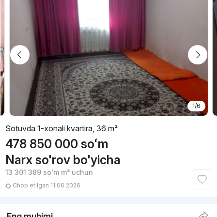
1/6
Sotuvda 1-xonali kvartira, 36 m²
478 850 000
soʻm
Narx so'rov bo'yicha
13 301 389
soʻm
m² uchun
Chop etilgan 11.06.2026
Eng muhimi