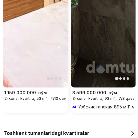
1 159 000 000
сўм
3 599 000 000
сўм
2-xonali kvartira, 53 m²,
4/10 qavat
3-xonali kvartira, 93 m²,
7/8 qavat
Узбекистанская
895 м 11 ми
Toshkent tumanlaridagi kvartiralar