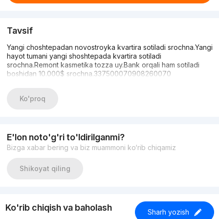
Tavsif
Yangi choshtepadan novostroyka kvartira sotiladi srochna.Yangi
hayot tumani yangi shoshtepada kvartira sotiladi
srochna.Remont kasmetika tozza uy.Bank orqali ham sotiladi
boshidan 10.000$ srochna.337500070908260070
Ko'proq
E'lon noto'g'ri to'ldirilganmi?
Bizga xabar bering va biz muammoni ko‘rib chiqamiz
Shikoyat qiling
Ko'rib chiqish va baholash
Sharh yozish