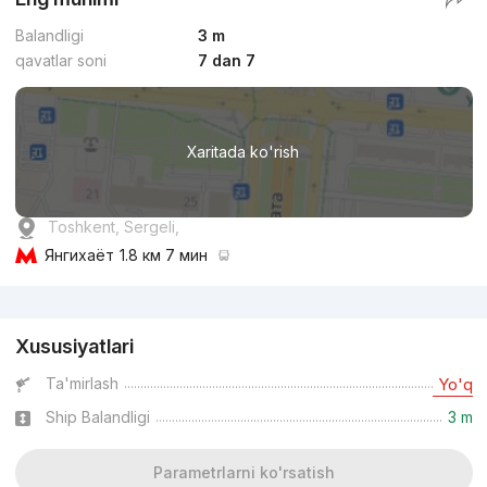
Balandligi
3 m
qavatlar soni
7 dan 7
Xaritada ko'rish
Toshkent, Sergeli,
Янгихаёт
1.8 км 7 мин
Reklama
Xususiyatlari
Ta'mirlash
Yo'q
Ship Balandligi
3 m
Parametrlarni ko'rsatish