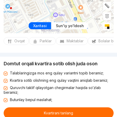
Xaritasi
Sun'iy yo'ldosh
Ovqat
Parklar
Maktablar
Bolalar bo
Domtut orqali kvartira sotib olish juda oson
Talablaringizga mos eng qulay variantni topib beramiz;
Kvartira sotib olishning eng qulay vaqtini aniqlab beramiz;
Quruvchi taklif qilayotgan chegirmalar haqida so‘zlab
beramiz;
Butunlay bepul maslahat;
Kvartirani tanlang