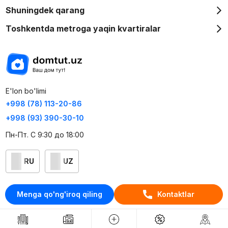
Shuningdek qarang
Toshkentda metroga yaqin kvartiralar
E'lon bo'limi
+998 (78) 113-20-86
+998 (93) 390-30-10
Пн-Пт. С 9:30 до 18:00
RU
UZ
Kontaktlar
Menga qo'ng'iroq qiling
Kontaktlar
loyiha haqida
Webnow © loyihasi