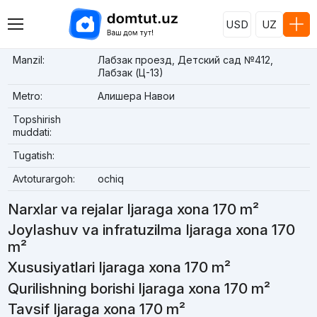
USD
UZ
Manzil:
Лабзак проезд, Детский сад №412,
Лабзак (Ц-13)
Metro:
Алишера Навои
Topshirish
muddati:
Tugatish:
Avtoturargoh:
ochiq
Narxlar va rejalar Ijaraga xona 170 m²
Joylashuv va infratuzilma Ijaraga xona 170
m²
Xususiyatlari Ijaraga xona 170 m²
Qurilishning borishi Ijaraga xona 170 m²
Tavsif Ijaraga xona 170 m²