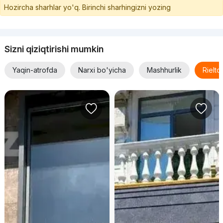
Hozircha sharhlar yo'q. Birinchi sharhingizni yozing
Sizni qiziqtirishi mumkin
Yaqin-atrofda
Narxi bo'yicha
Mashhurlik
Rielt