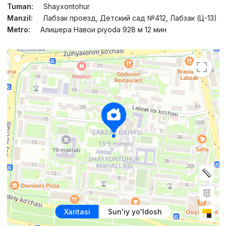
Tuman:
Shayxontohur
Manzil:
Лабзак проезд, Детский сад №412, Лабзак (Ц-13)
Metro:
Алишера Навои piyoda 928 м 12 мин
Xaritasi
Sun'iy yo'ldosh