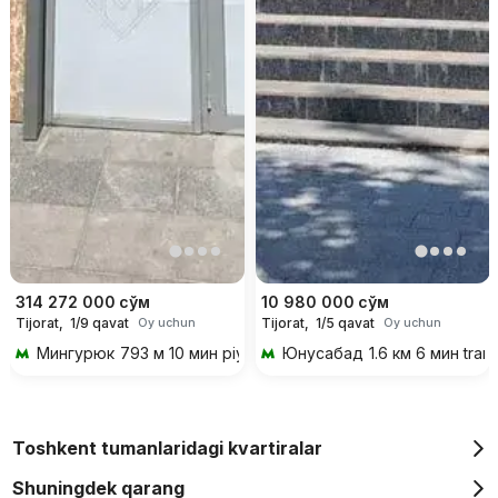
314 272 000
сўм
10 980 000
сўм
Tijorat,
1/9 qavat
Tijorat,
1/5 qavat
Oy uchun
Oy uchun
Мингурюк
793 м 10 мин piyoda
Юнусабад
1.6 км 6 мин tran
Toshkent tumanlaridagi kvartiralar
Shuningdek qarang