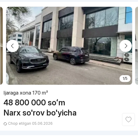
1/5
Ijaraga xona 170 m²
48 800 000
soʻm
Narx so'rov bo'yicha
Chop etilgan 05.06.2026