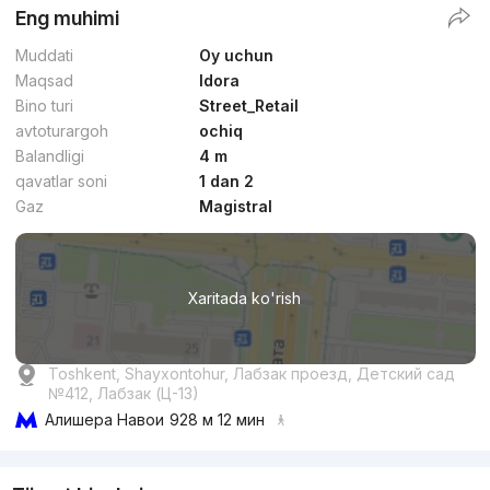
Eng muhimi
Muddati
Oy uchun
Maqsad
Idora
Bino turi
Street_Retail
avtoturargoh
ochiq
Balandligi
4 m
qavatlar soni
1 dan 2
Gaz
Magistral
Xaritada ko'rish
Toshkent, Shayxontohur, Лабзак проезд, Детский сад
№412, Лабзак (Ц-13)
Алишера Навои
928 м 12 мин