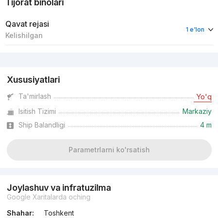
Tijorat binolari
Qavat rejasi
1 e'lon
Kelishilgan
Reklama
Xususiyatlari
Ta'mirlash
Yo'q
Isitish Tizimi
Markaziy
Ship Balandligi
4 m
Parametrlarni ko'rsatish
Joylashuv va infratuzilma
Google Xaritalarda oching
Shahar:
Toshkent