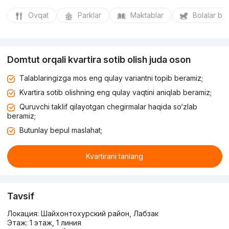
Ovqat
Parklar
Maktablar
Bolalar bo
Domtut orqali kvartira sotib olish juda oson
Talablaringizga mos eng qulay variantni topib beramiz;
Kvartira sotib olishning eng qulay vaqtini aniqlab beramiz;
Quruvchi taklif qilayotgan chegirmalar haqida so‘zlab
beramiz;
Butunlay bepul maslahat;
Kvartirani tanlang
Tavsif
Локация: Шайхонтохурский район, Лабзак
Этаж: 1 этаж, 1 линия