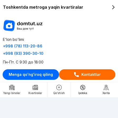
Toshkentda metroga yaqin kvartiralar
E'lon bo'limi
+998 (78) 113-20-86
+998 (93) 390-30-10
Пн-Пт. С 9:30 до 18:00
Menga qo'ng'iroq qiling
Kontaktlar
RU
UZ
Kontaktlar
Yangi binolar
Kvartiralar
Qo'shish
Ipoteka
Xarita
loyiha haqida
Webnow © loyihasi