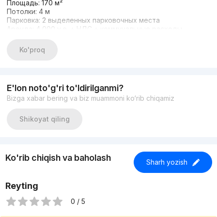
Площадь: 170 м²
Потолки: 4 м
Парковка: 2 выделенных парковочных места
Аренда: 4 000 у.е. + НДС + коммунальные расходы
Идеально подходит под шоурум, офис, клинику, салон или
сервисный бизнес с высоким трафиком.
Ko'proq
Комиссия агентства составляет 50% от аренды 1 месяца.
+998938013202
+998909865199
Лобар
E'lon noto'g'ri to'ldirilganmi?
Bizga xabar bering va biz muammoni ko‘rib chiqamiz
Shikoyat qiling
Ko'rib chiqish va baholash
Sharh yozish
Reyting
0 / 5