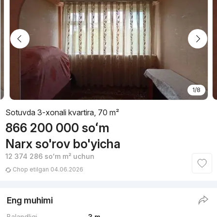
1/8
Sotuvda 3-xonali kvartira, 70 m²
866 200 000
soʻm
Narx so'rov bo'yicha
12 374 286
soʻm
m² uchun
Chop etilgan 04.06.2026
Eng muhimi
Balandligi
3 m