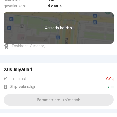
qavatlar soni
4 dan 4
Xaritada ko'rish
Toshkent, Olmazor,
Reklama
Xususiyatlari
Ta'mirlash
Yo'q
Ship Balandligi
3 m
Parametrlarni ko'rsatish