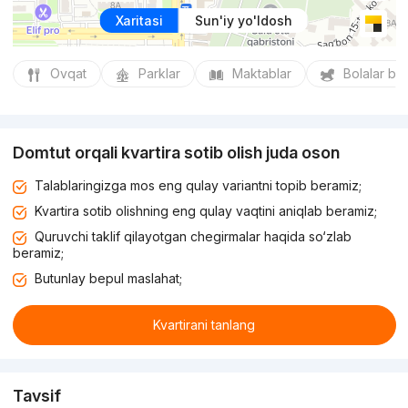
Xaritasi
Sun'iy yo'ldosh
Ovqat
Parklar
Maktablar
Bolalar bo
Domtut orqali kvartira sotib olish juda oson
Talablaringizga mos eng qulay variantni topib beramiz;
Kvartira sotib olishning eng qulay vaqtini aniqlab beramiz;
Quruvchi taklif qilayotgan chegirmalar haqida so‘zlab
beramiz;
Butunlay bepul maslahat;
Kvartirani tanlang
Tavsif