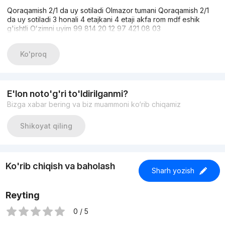
Qoraqamish 2/1 da uy sotiladi Olmazor tumani Qoraqamish 2/1
da uy sotiladi 3 honali 4 etajkani 4 etaji akfa rom mdf eshik
g'ishtli Oʻzimni uyim 99 814 20 12 97 421 08 03
Ko'proq
E'lon noto'g'ri to'ldirilganmi?
Bizga xabar bering va biz muammoni ko‘rib chiqamiz
Shikoyat qiling
Ko'rib chiqish va baholash
Sharh yozish
Reyting
0 / 5