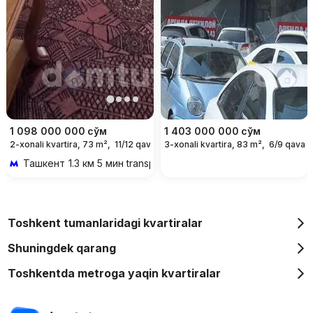
1 098 000 000
сўм
1 403 000 000
сўм
2-xonali kvartira, 73 m²,
11/12 qavat
3-xonali kvartira, 83 m²,
6/9 qavat
Ташкент
1.3 км 5 мин transportda
Toshkent tumanlaridagi kvartiralar
Shuningdek qarang
Toshkentda metroga yaqin kvartiralar