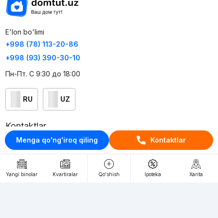
E'lon bo'limi
+998 (78) 113-20-86
+998 (93) 390-30-10
Пн-Пт. С 9:30 до 18:00
RU
UZ
Kontaktlar
Menga qo'ng'iroq qiling
Kontaktlar
loyiha haqida
Webnow © loyihasi
Yangi binolar
Kvartiralar
Qo'shish
Ipoteka
Xarita
Foydalanish shartlari
Maxfiylik siyosati
Ommaviy taklif