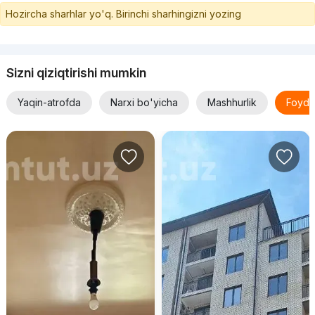
Hozircha sharhlar yo'q. Birinchi sharhingizni yozing
Sizni qiziqtirishi mumkin
Yaqin-atrofda
Narxi bo'yicha
Mashhurlik
Foyda