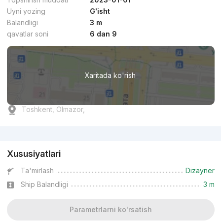
Uyni yozing
G'isht
Balandligi
3 m
qavatlar soni
6 dan 9
Xaritada ko'rish
Toshkent, Olmazor,
Reklama
Xususiyatlari
Ta'mirlash
Dizayner
Ship Balandligi
3 m
Parametrlarni ko'rsatish