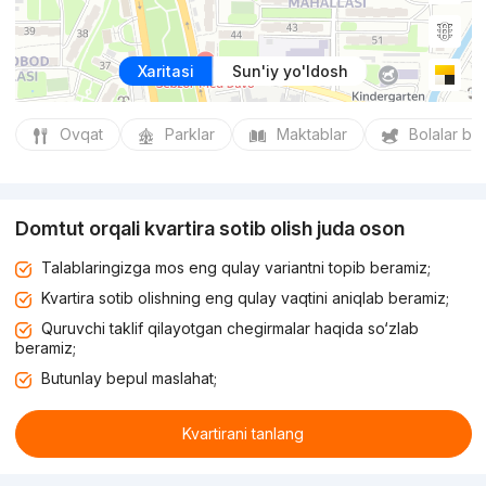
Xaritasi
Sun'iy yo'ldosh
Ovqat
Parklar
Maktablar
Bolalar bo
Domtut orqali kvartira sotib olish juda oson
Talablaringizga mos eng qulay variantni topib beramiz;
Kvartira sotib olishning eng qulay vaqtini aniqlab beramiz;
Quruvchi taklif qilayotgan chegirmalar haqida so‘zlab
beramiz;
Butunlay bepul maslahat;
Kvartirani tanlang