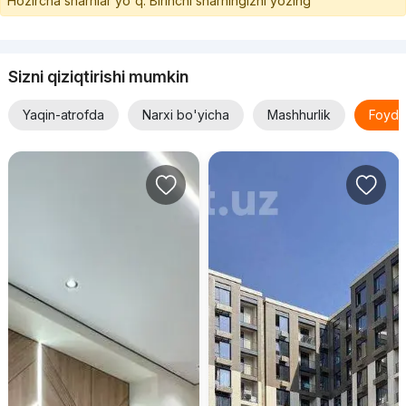
Hozircha sharhlar yo'q. Birinchi sharhingizni yozing
Sizni qiziqtirishi mumkin
Yaqin-atrofda
Narxi bo'yicha
Mashhurlik
Foyda