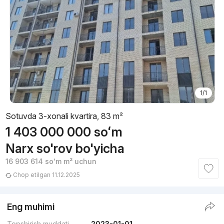
1/1
Sotuvda 3-xonali kvartira, 83 m²
1 403 000 000
soʻm
Narx so'rov bo'yicha
16 903 614
soʻm
m² uchun
Chop etilgan 11.12.2025
Eng muhimi
Topshirish muddati
2023-01-01