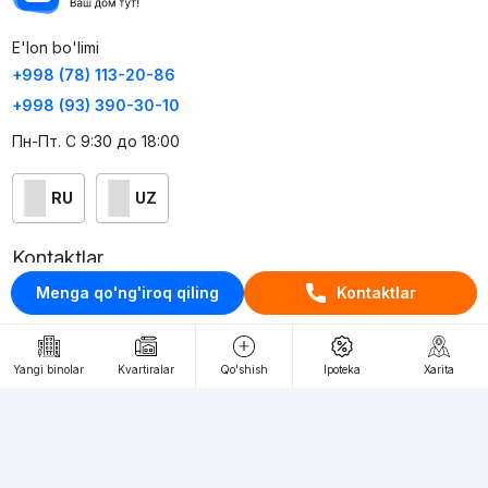
E'lon bo'limi
+998 (78) 113-20-86
+998 (93) 390-30-10
Пн-Пт. С 9:30 до 18:00
RU
UZ
Kontaktlar
Menga qo'ng'iroq qiling
Kontaktlar
loyiha haqida
Webnow © loyihasi
Yangi binolar
Kvartiralar
Qo'shish
Ipoteka
Xarita
Foydalanish shartlari
Maxfiylik siyosati
Ommaviy taklif