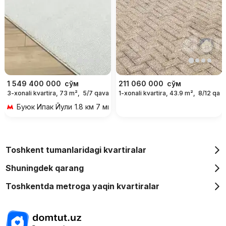
1 549 400 000
сўм
211 060 000
сўм
3-xonali kvartira, 73 m²,
5/7 qavat
1-xonali kvartira, 43.9 m²,
8/12 qava
Буюк Ипак Йули
1.8 км 7 мин transportda
Toshkent tumanlaridagi kvartiralar
Shuningdek qarang
Toshkentda metroga yaqin kvartiralar