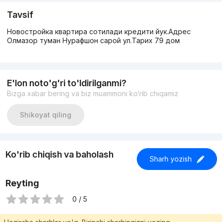
Tavsif
Новостройка квартира сотилади кредити йук.Адрес
Олмазор туман Нурафшон сарой ул.Тарих 79 дом
E'lon noto'g'ri to'ldirilganmi?
Bizga xabar bering va biz muammoni ko‘rib chiqamiz
Shikoyat qiling
Ko'rib chiqish va baholash
Sharh yozish
Reyting
0 / 5