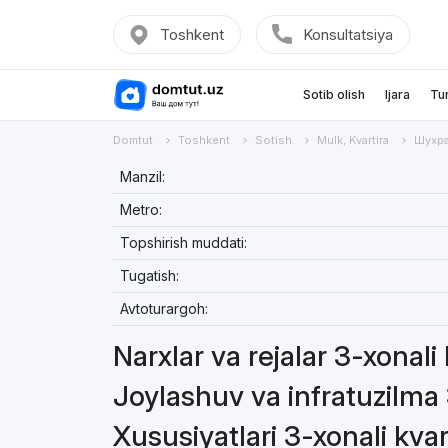
Toshkent
Konsultatsiya
Sotib olish
Ijara
Tu
Domtut
Toshkent
Sotish
Mulk, Kvartira
Шухра
Manzil:
Metro:
Topshirish muddati:
Tugatish:
Avtoturargoh:
Narxlar va rejalar 3-xonali
Joylashuv va infratuzilma 
Xususiyatlari 3-xonali kvar