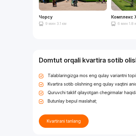
Чорсу
Комплекс 
9 мин 3.1 км
6 мин 1.8 
Domtut orqali kvartira sotib oli
Talablaringizga mos eng qulay variantni top
Kvartira sotib olishning eng qulay vaqtini an
Quruvchi taklif qilayotgan chegirmalar haqid
Butunlay bepul maslahat;
Kvartirani tanlang