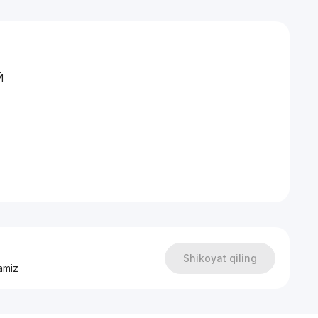
Й
мебелью и техникой
Shikoyat qiling
amiz