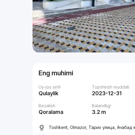
Eng muhimi
Uy-joy sinfi
Topshirish muddati
Qulaylik
2023-12-31
Bezatish
Balandligi
Qoralama
3.2 m
Toshkent, Olmazor, Тарих улица, Ачабад