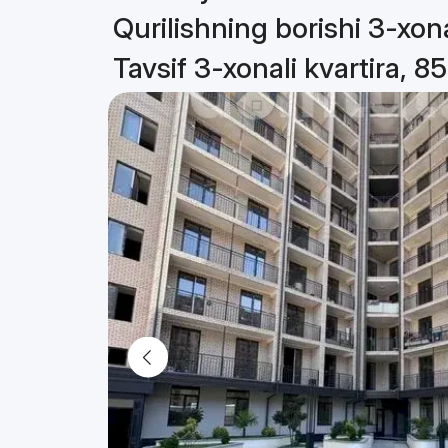
Qurilishning borishi 3-xona
Tavsif 3-xonali kvartira, 8