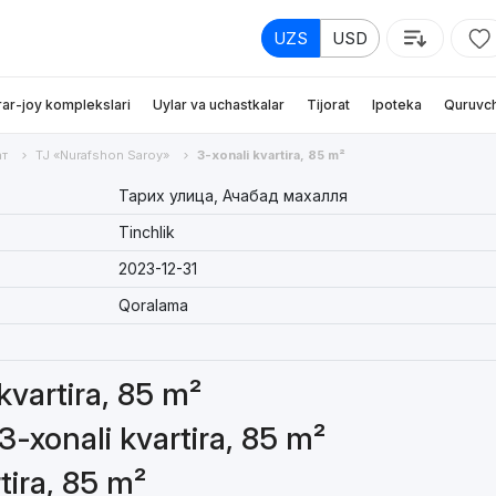
UZS
USD
rar-joy komplekslari
Uylar va uchastkalar
Tijorat
Ipoteka
Quruvch
т
TJ «Nurafshon Saroy»
3-xonali kvartira, 85 m²
Тарих улица, Ачабад махалля
Tinchlik
2023-12-31
Qoralama
 kvartira, 85 m²
3-xonali kvartira, 85 m²
tira, 85 m²