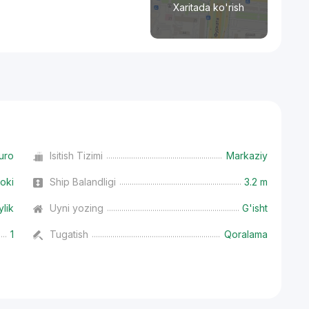
Xaritada ko'rish
uro
Isitish Tizimi
Markaziy
oki
Ship Balandligi
3.2 m
ylik
Uyni yozing
G'isht
1
Tugatish
Qoralama