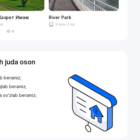
Хазрет Имам
River Park
Islomo
км
9 мин 3 км
9 ми
sh juda oson
ib beramiz;
iqlab beramiz;
a so‘zlab beramiz;