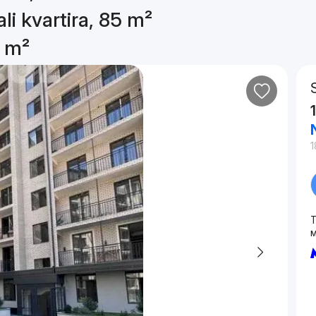
li kvartira, 85 m²
5 m²
1
T