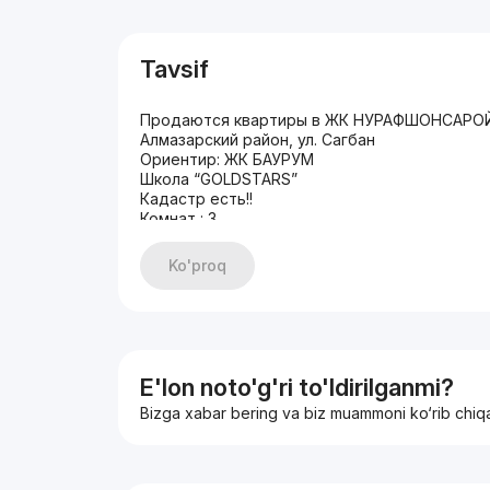
Tavsif
Продаются квартиры в ЖК НУРАФШОНСАРО
Алмазарский район, ул. Сагбан
Ориентир: ЖК БАУРУМ
Школа “GOLDSTARS”
Кадастр есть!!
Комнат : 3
Этаж : 2
Этажность : 10
Ko'proq
Площадь : 82 кв.м
Состояние : качественный новый ремонт с 
Цена : 131 000y.e
+998998405020
E'lon noto'g'ri to'ldirilganmi?
Bizga xabar bering va biz muammoni ko‘rib chiq