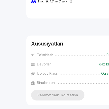
Tinchlik
1.7 км 7 мин
Reklama
Xususiyatlari
Ta'mirlash
E
Devorlar
gaz bl
Uy-Joy Klassi
Qula
Binolar soni
Parametrlarni ko'rsatish