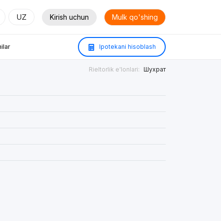
UZ
Kirish uchun
Mulk qo'shing
ilar
Ipotekani hisoblash
Rieltorlik e'lonlari:
Шухрат