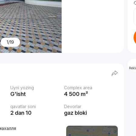
1/19
Rek
Uyni yozing
Complex area
G'isht
4 500 m²
qavatlar soni
Devorlar
2 dan 10
gaz bloki
 махалля