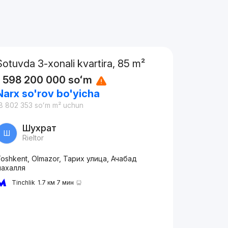
Sotuvda 3-xonali kvartira, 85 m²
1 598 200 000
soʻm
Narx so'rov bo'yicha
8 802 353
soʻm
m² uchun
Шухрат
Ш
Rieltor
oshkent, Olmazor, Тарих улица, Ачабад
махалля
Tinchlik
1.7 км 7 мин