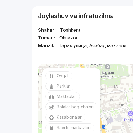
Joylashuv va infratuzilma
Shahar:
Toshkent
Tuman:
Olmazor
Manzil:
Тарих улица, Ачабад махалля
Ovqat
Parklar
Maktablar
Bolalar bog'chalari
Kasalxonalar
Savdo markazlari