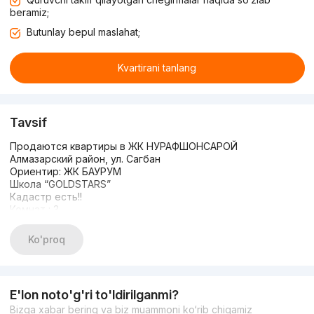
beramiz;
Butunlay bepul maslahat;
Kvartirani tanlang
Tavsif
Продаются квартиры в ЖК НУРАФШОНСАРОЙ
Алмазарский район, ул. Сагбан
Ориентир: ЖК БАУРУМ
Школа “GOLDSTARS”
Кадастр есть!!
Комнат : 3
Этаж : 3
Этажность : 10
Ko'proq
Площадь : 72 кв.м
Состояние : качественный новый ремонт с мебелью и
техникой
Цена: 115 000y.e
E'lon noto'g'ri to'ldirilganmi?
+99893-315-77-77
Bizga xabar bering va biz muammoni ko‘rib chiqamiz