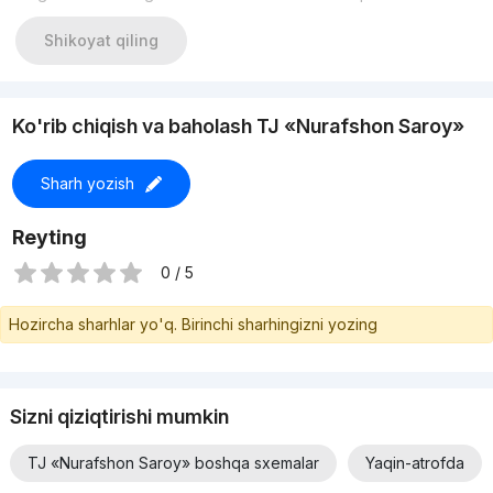
Shikoyat qiling
Ko'rib chiqish va baholash TJ «Nurafshon Saroy»
Sharh yozish
Reyting
0 / 5
Hozircha sharhlar yo'q. Birinchi sharhingizni yozing
Sizni qiziqtirishi mumkin
TJ «Nurafshon Saroy» boshqa sxemalar
Yaqin-atrofda