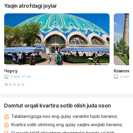
Yaqin atrofdagi joylar
Чорсу
Комплек
9 мин 3.1 км
6 мин 1
Domtut orqali kvartira sotib olish juda oson
Talablaringizga mos eng qulay variantni topib beramiz;
Kvartira sotib olishning eng qulay vaqtini aniqlab beramiz;
Quruvchi taklif qilayotgan chegirmalar haqida so‘zlab