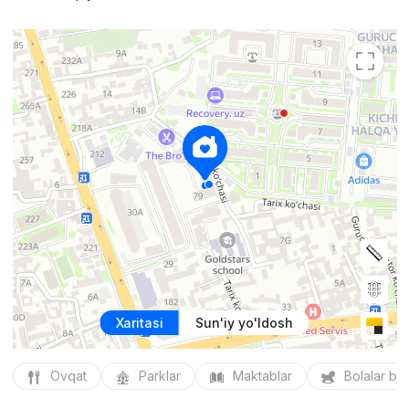
Xaritasi
Sun'iy yo'ldosh
Ovqat
Parklar
Maktablar
Bolalar bo