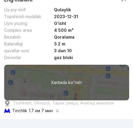
Uy-joy sinfi
Qulaylik
Topshirish muddati
2023-12-31
Uyni yozing
G'isht
Complex area
4 500 m²
Bezatish
Qoralama
Balandligi
3.2 m
qavatlar soni
3 dan 10
Devorlar
gaz bloki
Xaritada ko'rish
Toshkent, Olmazor, Тарих улица, Ачабад махалля
Tinchlik
1.7 км 7 мин
Reklama