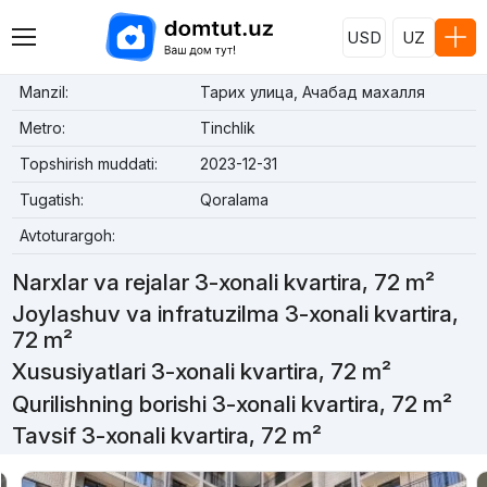
USD
UZ
Manzil:
Тарих улица, Ачабад махалля
Metro:
Tinchlik
Topshirish muddati:
2023-12-31
Tugatish:
Qoralama
Avtoturargoh:
Narxlar va rejalar 3-xonali kvartira, 72 m²
Joylashuv va infratuzilma 3-xonali kvartira,
72 m²
Xususiyatlari 3-xonali kvartira, 72 m²
Qurilishning borishi 3-xonali kvartira, 72 m²
Tavsif 3-xonali kvartira, 72 m²