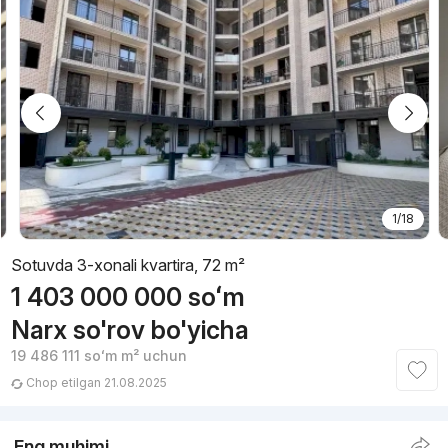
1/18
Sotuvda 3-xonali kvartira, 72 m²
1 403 000 000
soʻm
Narx so'rov bo'yicha
19 486 111
soʻm
m² uchun
Chop etilgan 21.08.2025
Eng muhimi