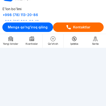
E'lon bo'limi
+998 (78) 113-20-86
+998 (93) 390-30-10
Menga qo'ng'iroq qiling
Kontaktlar
Пн-Пт. С 9:30 до 18:00
RU
UZ
Yangi binolar
Kvartiralar
Qo'shish
Ipoteka
Xarita
Kontaktlar
loyiha haqida
Webnow © loyihasi
Foydalanish shartlari
Maxfiylik siyosati
Ommaviy taklif