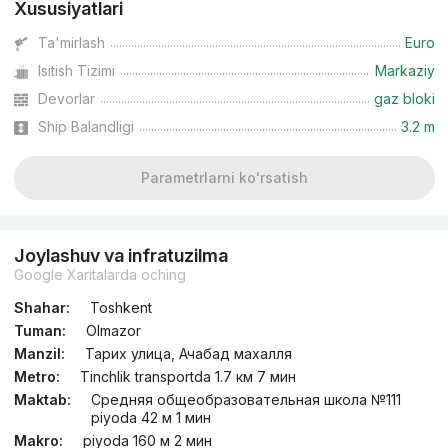
Xususiyatlari
Ta'mirlash
Euro
Isitish Tizimi
Markaziy
Devorlar
gaz bloki
Ship Balandligi
3.2 m
Parametrlarni ko'rsatish
Joylashuv va infratuzilma
Google Xaritalarda oching
Shahar:
Toshkent
Tuman:
Olmazor
Manzil:
Тарих улица, Ачабад махалля
Metro:
Tinchlik transportda 1.7 км 7 мин
Maktab:
Средняя общеобразовательная школа №111
piyoda 42 м 1 мин
Makro:
piyoda 160 м 2 мин