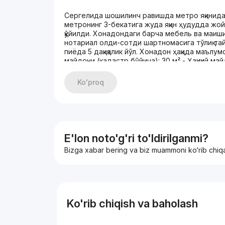
Сергелида шошилинч равишда метро яқинида
метронинг 3-бекатига жуда яқин ҳудудда жо
қўйилди. Хонадондаги барча мебель ва маиш
нотариал олди-сотди шартномасига тўлиқ та
пиёда 5 дақиқалик йўл. Хонадон ҳақида маълум
майдони (кадастр бўйича): 30 м² - Ҳақиқий ма
уйда қолади (кўчиб кириб яшашга тайёр) Инф
зарур муассасалар мавжуд: - Боғча ва макта
Ko'proq
Супермаркет ва дўконлар - Ресторан ва кафе
сабабли арзон нархда сотилмоқда. Хонадонни
кўргандан сўнг яна озгина келишиш имконияти
маълумот олиш учун ҳозироқ боғланинг: Теле
тармоқлари мавжуд)
E'lon noto'g'ri to'ldirilganmi?
Bizga xabar bering va biz muammoni ko‘rib chiq
Ko'rib chiqish va baholash