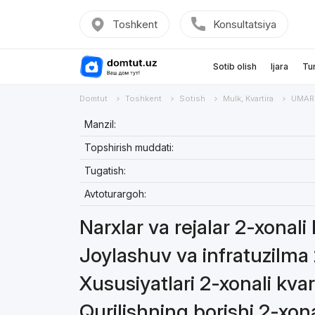
Toshkent
Konsultatsiya
Sotib olish
Ijara
Tu
Domtut
Toshkent
Sotish
Mulk, Kvartira
UMARO
Manzil:
Topshirish muddati:
Tugatish:
Avtoturargoh:
Narxlar va rejalar 2-xonali 
Joylashuv va infratuzilma 
Xususiyatlari 2-xonali kvar
Qurilishning borishi 2-xona