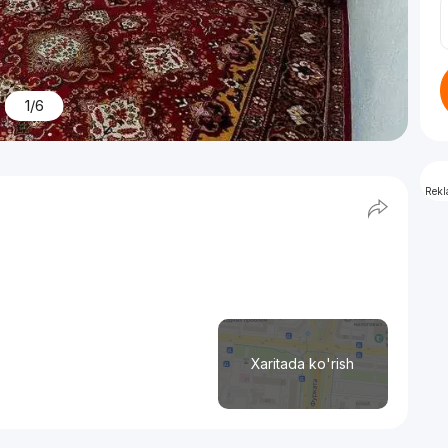
1/6
Rek
Xaritada ko'rish