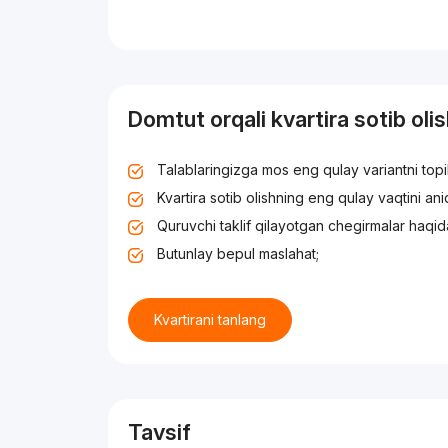
Domtut orqali kvartira sotib oli
Talablaringizga mos eng qulay variantni top
Kvartira sotib olishning eng qulay vaqtini an
Quruvchi taklif qilayotgan chegirmalar haqid
Butunlay bepul maslahat;
Kvartirani tanlang
Tavsif