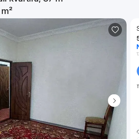
7 m²
1
T