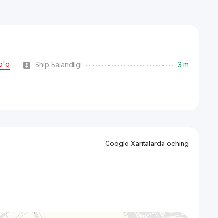
o'q
Ship Balandligi
3 m
Google Xaritalarda oching