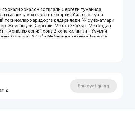
 2 хонали хонадон сотилади Сергели туманида,
йлашган шинам хонадон тезкорлик билан сотувга
ий техникалар харидорга қолдирилади. Уй ҳужжатлари
йёр. Жойлашуви: Сергели, Метро 3-бекат. Метродан
от: - Хоналар сони: 1 хона 2 хона килинган - Умумий
йдони (амалда): 37 м² - Мебель ва техника: Барчаси
ратузилма: Уйнинг атрофида қулай яшаш учун барча
б - Болалар майдончаси - Шифохона ва поликлиника -
лар Уйни кўрсатиш ва нархи: Уй жуда зарурлиги
 бугунгки куни кўрсатишга тайёрмиз. Нархини уйни
 бор. Нархи: 42 000 у.е. (келишилади) Батафсил
фон: +998-50-370-9067 (Telegram ва WhatsApp
Shikoyat qiling
amiz