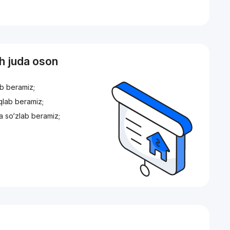
sh juda oson
ib beramiz;
iqlab beramiz;
a so‘zlab beramiz;