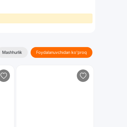
Mashhurlik
Foydalanuvchidan ko'proq