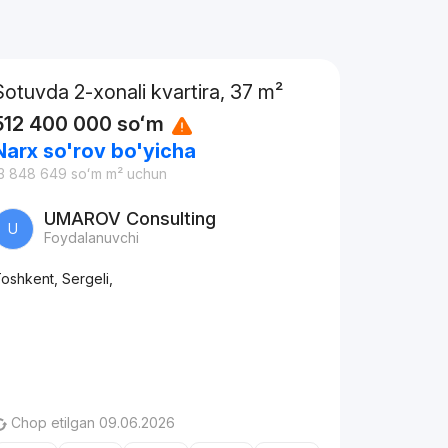
Sotuvda 2-xonali kvartira, 37 m²
512 400 000
soʻm
Narx so'rov bo'yicha
3 848 649
soʻm
m² uchun
UMAROV Consulting
U
Foydalanuvchi
oshkent, Sergeli,
Chop etilgan 09.06.2026