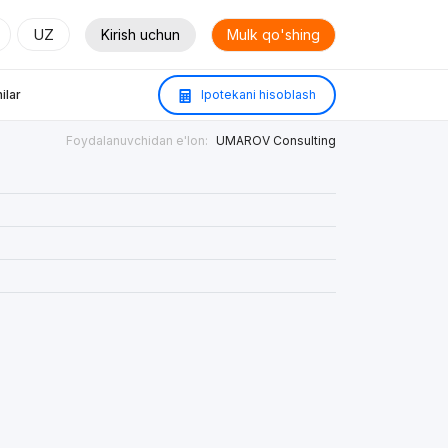
UZ
Kirish uchun
Mulk qo'shing
ilar
Ipotekani hisoblash
Foydalanuvchidan e'lon:
UMAROV Consulting