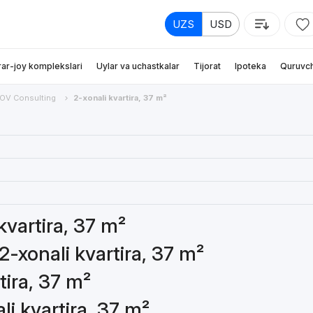
UZS
USD
rar-joy komplekslari
Uylar va uchastkalar
Tijorat
Ipoteka
Quruvch
V Consulting
2-xonali kvartira, 37 m²
kvartira, 37 m²
2-xonali kvartira, 37 m²
tira, 37 m²
li kvartira, 37 m²