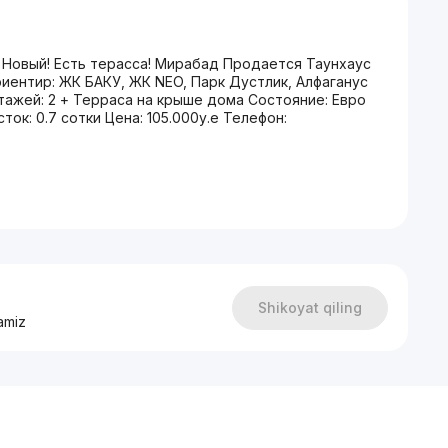
 Новый! Есть терасса! Мирабад Продается Таунхаус
риентир: ЖК БАКУ, ЖК NEO, Парк Дустлик, Алфаганус
 этажей: 2 + Терраса на крыше дома Состояние: Евро
ок: 0.7 сотки Цена: 105.000у.е Телефон:
Shikoyat qiling
amiz