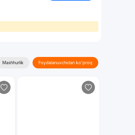
Mashhurlik
Foydalanuvchidan ko'proq