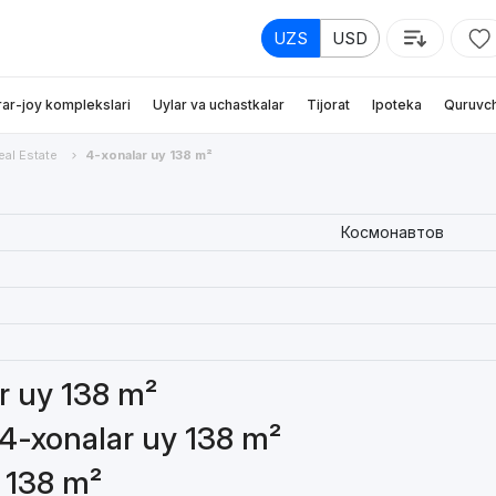
UZS
USD
rar-joy komplekslari
Uylar va uchastkalar
Tijorat
Ipoteka
Quruvch
eal Estate
4-xonalar uy 138 m²
Космонавтов
ar uy 138 m²
 4-xonalar uy 138 m²
y 138 m²