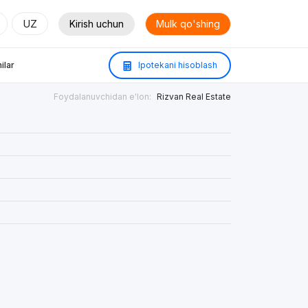
UZ
Kirish uchun
Mulk qo'shing
ilar
Ipotekani hisoblash
Foydalanuvchidan e'lon:
Rizvan Real Estate