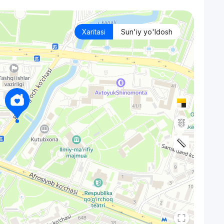
Xaritasi
Sun'iy yo'ldosh