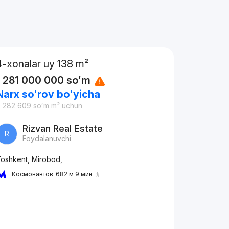
4-xonalar uy 138 m²
1 281 000 000
soʻm
Narx so'rov bo'yicha
 282 609
soʻm
m² uchun
Rizvan Real Estate
R
Foydalanuvchi
oshkent, Mirobod,
Космонавтов
682 м 9 мин