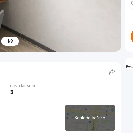
1/8
Rek
qavatlar soni
3
Xaritada ko'rish