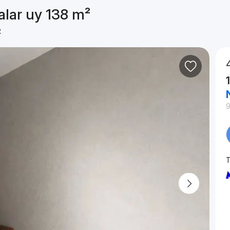
alar uy 138 m²
²
9
T