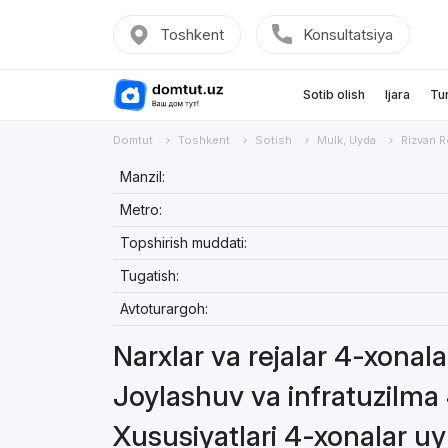
Toshkent
Konsultatsiya
Sotib olish
Ijara
Tu
Domtut
Toshkent
Sotish
Mulk, Uyda
Rizvan R
Manzil:
Metro:
Topshirish muddati:
Tugatish:
Avtoturargoh:
Narxlar va rejalar 4-xonal
Joylashuv va infratuzilma
Xususiyatlari 4-xonalar u