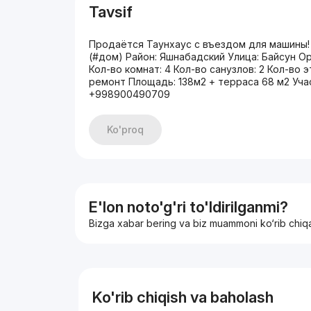
Tavsif
Продаётся Таунхаус с въездом для машины!
(#дом) Район: Яшнабадский Улица: Байсун О
Кол-во комнат: 4 Кол-во санузлов: 2 Кол-во
ремонт Площадь: 138м2 + терраса 68 м2 Участ
+998900490709
Ko'proq
E'lon noto'g'ri to'ldirilganmi?
Bizga xabar bering va biz muammoni ko‘rib chiq
Ko'rib chiqish va baholash