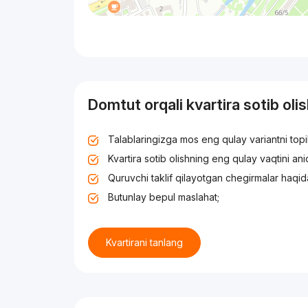
Domtut orqali kvartira sotib oli
Talablaringizga mos eng qulay variantni top
Kvartira sotib olishning eng qulay vaqtini an
Quruvchi taklif qilayotgan chegirmalar haqid
Butunlay bepul maslahat;
Kvartirani tanlang