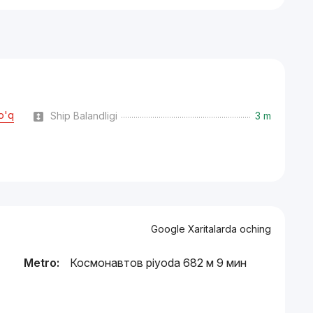
o'q
Ship Balandligi
3 m
Google Xaritalarda oching
Metro:
Космонавтов piyoda 682 м 9 мин