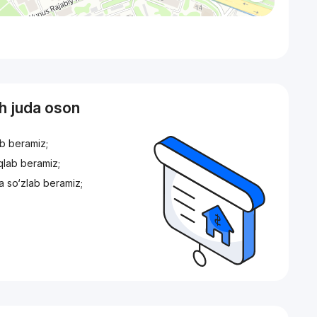
sh juda oson
ib beramiz;
iqlab beramiz;
a so‘zlab beramiz;