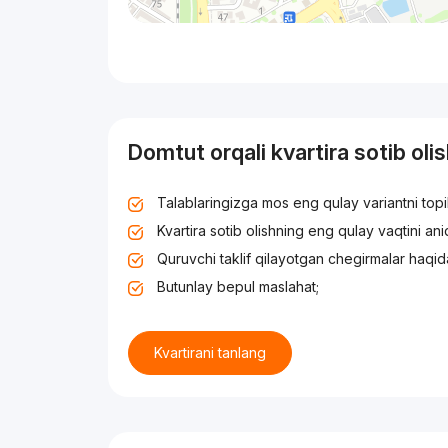
Domtut orqali kvartira sotib oli
Talablaringizga mos eng qulay variantni top
Kvartira sotib olishning eng qulay vaqtini an
Quruvchi taklif qilayotgan chegirmalar haqid
Butunlay bepul maslahat;
Kvartirani tanlang