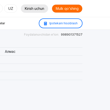
UZ
Kirish uchun
Mulk qo'shing
ilar
Ipotekani hisoblash
Foydalanuvchidan e'lon:
998901371527
Алмас