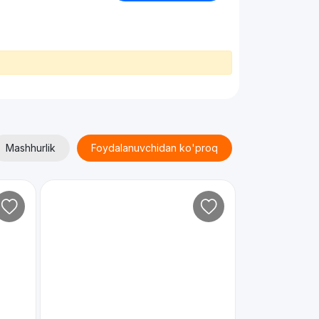
Mashhurlik
Foydalanuvchidan ko'proq