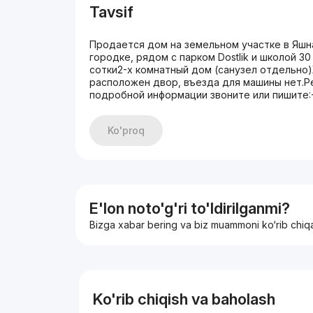
Tavsif
Продается дом на земельном участке в Яш
городке, рядом с парком Dostlik и школой 30
сотки2-х комнатный дом (санузел отдельно
расположен двор, въезда для машины нет.Р
подробной информации звоните или пишите
Ko'proq
E'lon noto'g'ri to'ldirilganmi?
Bizga xabar bering va biz muammoni ko‘rib chiq
Ko'rib chiqish va baholash