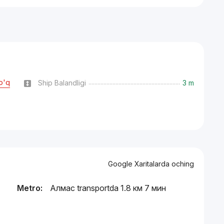
o'q
Ship Balandligi
3 m
Google Xaritalarda oching
Metro:
Алмас transportda 1.8 км 7 мин