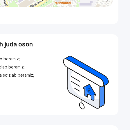
sh juda oson
ib beramiz;
iqlab beramiz;
a so‘zlab beramiz;