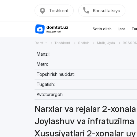
Toshkent
Konsultatsiya
Sotib olish
Ijara
Tu
Domtut
Toshkent
Sotish
Mulk, Uyda
9989013
Manzil:
Metro:
Topshirish muddati:
Tugatish:
Avtoturargoh:
Narxlar va rejalar 2-xonala
Joylashuv va infratuzilma 
Xususiyatlari 2-xonalar uy