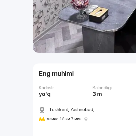
Eng muhimi
Kadastr
Balandligi
yo'q
3 m
Toshkent, Yashnobod,
Алмас
1.8 км 7 мин