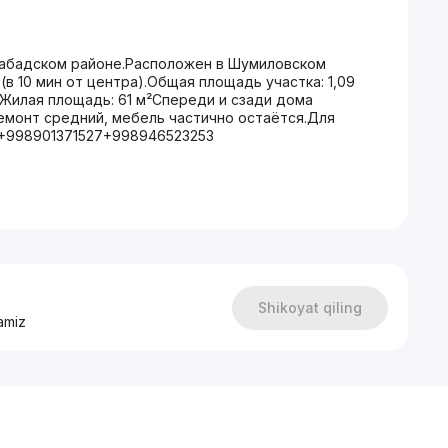
набадском районе.Расположен в Шумиловском
 (в 10 мин от центра).Общая площадь участка: 1,09
)Жилая площадь: 61 м²Спереди и сзади дома
емонт средний, мебель частично остаётся.Для
:+998901371527+998946523253
Shikoyat qiling
amiz