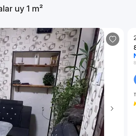
alar uy 1 m²
T