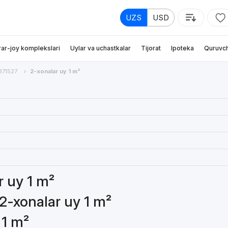
UZS
USD
rar-joy komplekslari
Uylar va uchastkalar
Tijorat
Ipoteka
Quruvch
71527
2-xonalar uy 1 m²
r uy 1 m²
2-xonalar uy 1 m²
 1 m²