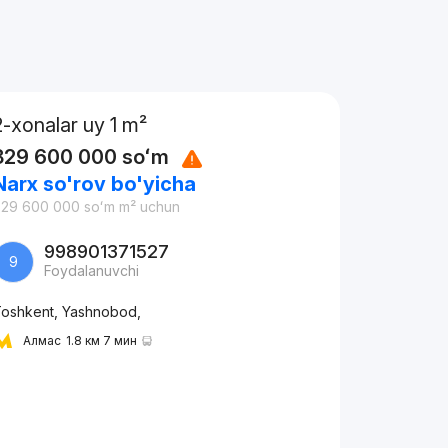
2-xonalar uy 1 m²
829 600 000
soʻm
Narx so'rov bo'yicha
829 600 000
soʻm
m² uchun
998901371527
9
Foydalanuvchi
oshkent, Yashnobod,
Алмас
1.8 км 7 мин