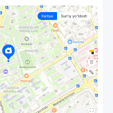
Xaritasi
Sun'iy yo'ldosh