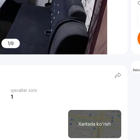
1/9
Rek
qavatlar soni
1
Xaritada ko'rish