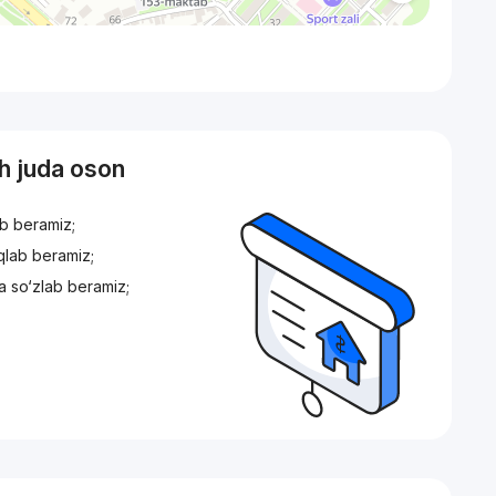
sh juda oson
ib beramiz;
iqlab beramiz;
a so‘zlab beramiz;