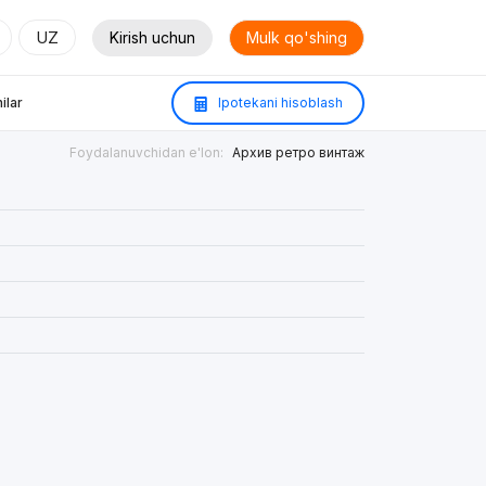
UZ
Kirish uchun
Mulk qo'shing
ilar
Ipotekani hisoblash
Foydalanuvchidan e'lon:
Архив ретро винтаж