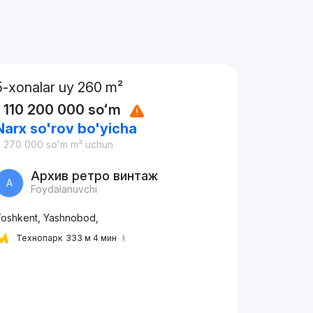
5-xonalar uy 260 m²
1 110 200 000
soʻm
Narx so'rov bo'yicha
4 270 000
soʻm
m² uchun
Архив ретро винтаж
А
Foydalanuvchi
oshkent, Yashnobod,
Технопарк
333 м 4 мин