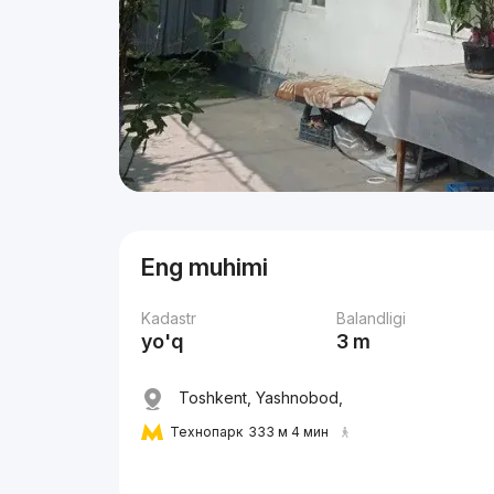
Eng muhimi
Kadastr
Balandligi
yo'q
3 m
Toshkent, Yashnobod,
Технопарк
333 м 4 мин