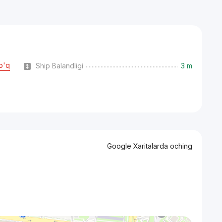
o'q
Ship Balandligi
3 m
Google Xaritalarda oching