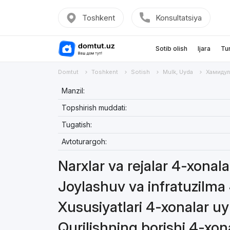
Toshkent
Konsultatsiya
Sotib olish
Ijara
Tu
Domtut
Toshkent
Sotish
Mulk, Uyda
Хамидул
Manzil:
Topshirish muddati:
Tugatish:
Avtoturargoh:
Narxlar va rejalar 4-xonal
Joylashuv va infratuzilma
Xususiyatlari 4-xonalar u
Qurilishning borishi 4-xo