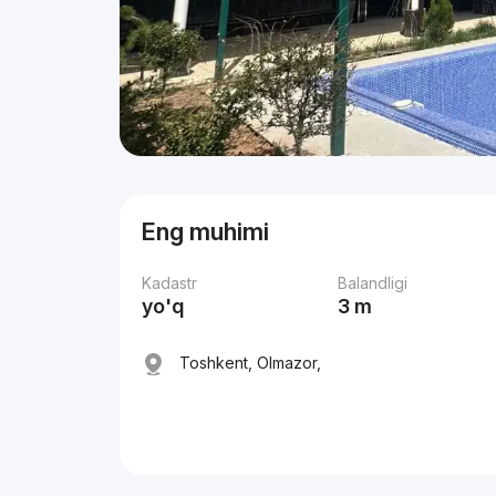
Eng muhimi
Kadastr
Balandligi
yo'q
3 m
Toshkent, Olmazor,