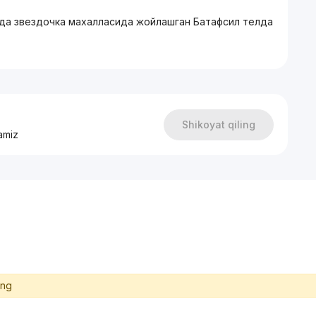
да звездочка махалласида жойлашган Батафсил телда
Shikoyat qiling
amiz
ing