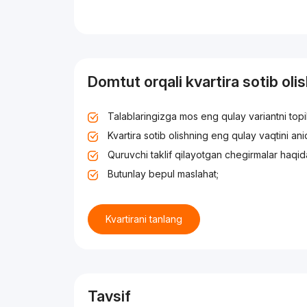
Domtut orqali kvartira sotib oli
Talablaringizga mos eng qulay variantni top
Kvartira sotib olishning eng qulay vaqtini an
Quruvchi taklif qilayotgan chegirmalar haqid
Butunlay bepul maslahat;
Kvartirani tanlang
Tavsif