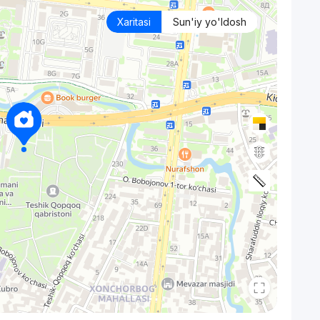
Xaritasi
Sun'iy yo'ldosh