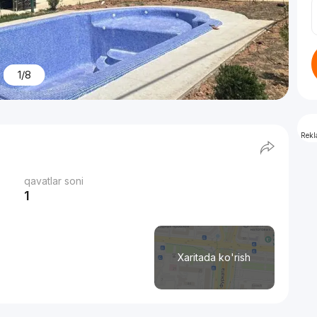
1/8
Rek
qavatlar soni
1
Xaritada ko'rish