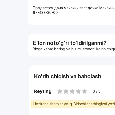
Продается дача майский звездочка Майский
97-438-30-00
E'lon noto'g'ri to'ldirilganmi?
Bizga xabar bering va biz muammoni ko‘rib chiq
Ko'rib chiqish va baholash
Reyting
0 / 5
Hozircha sharhlar yo'q. Birinchi sharhingizni yoz