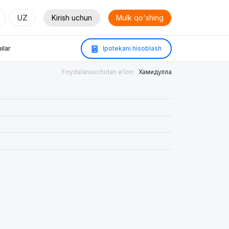
UZ
Kirish uchun
Mulk qo'shing
ilar
Ipotekani hisoblash
Foydalanuvchidan e'lon:
Хамидулла