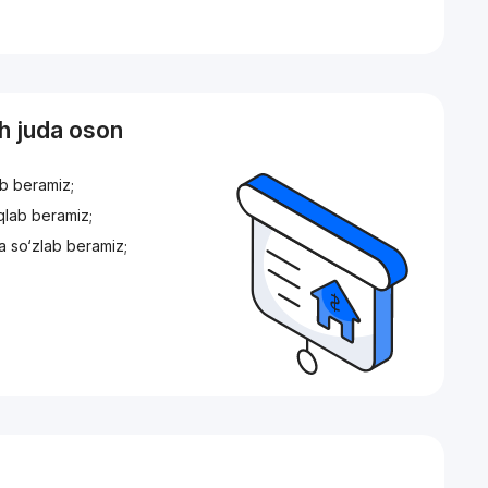
sh juda oson
ib beramiz;
iqlab beramiz;
a so‘zlab beramiz;