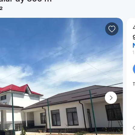
²
1
T