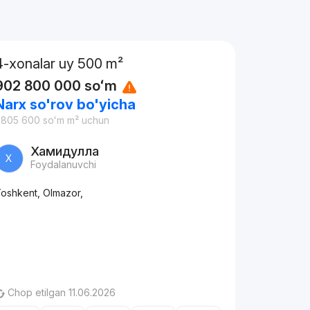
4-xonalar uy 500 m²
902 800 000
soʻm
Narx so'rov bo'yicha
 805 600
soʻm
m² uchun
Хамидулла
Х
Foydalanuvchi
oshkent, Olmazor,
Chop etilgan 11.06.2026