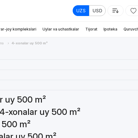
UZS
USD
rar-joy komplekslari
Uylar va uchastkalar
Tijorat
Ipoteka
Quruvch
ла
4-xonalar uy 500 m²
ar uy 500 m²
 4-xonalar uy 500 m²
y 500 m²
nalar uy 500 m²