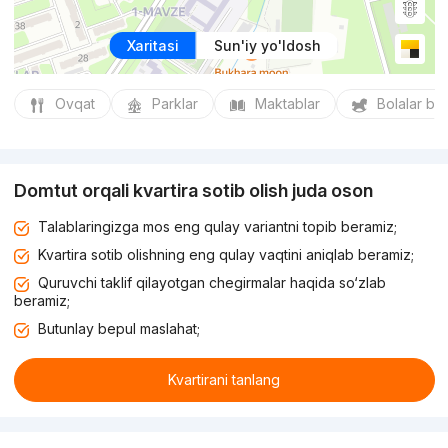
Xaritasi
Sun'iy yo'ldosh
Ovqat
Parklar
Maktablar
Bolalar bo
Domtut orqali kvartira sotib olish juda oson
Talablaringizga mos eng qulay variantni topib beramiz;
Kvartira sotib olishning eng qulay vaqtini aniqlab beramiz;
Quruvchi taklif qilayotgan chegirmalar haqida so‘zlab
beramiz;
Butunlay bepul maslahat;
Kvartirani tanlang