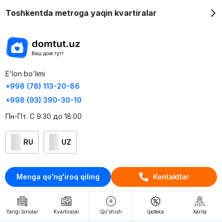
Toshkentda metroga yaqin kvartiralar
E'lon bo'limi
+998 (78) 113-20-86
+998 (93) 390-30-10
Пн-Пт. С 9:30 до 18:00
RU
UZ
Kontaktlar
Menga qo'ng'iroq qiling
Kontaktlar
loyiha haqida
Webnow © loyihasi
Yangi binolar
Kvartiralar
Qo'shish
Ipoteka
Xarita