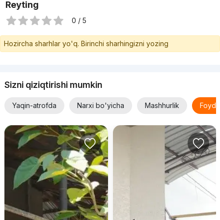
Reyting
0 / 5
Hozircha sharhlar yo'q. Birinchi sharhingizni yozing
Sizni qiziqtirishi mumkin
Yaqin-atrofda
Narxi bo'yicha
Mashhurlik
Foyda