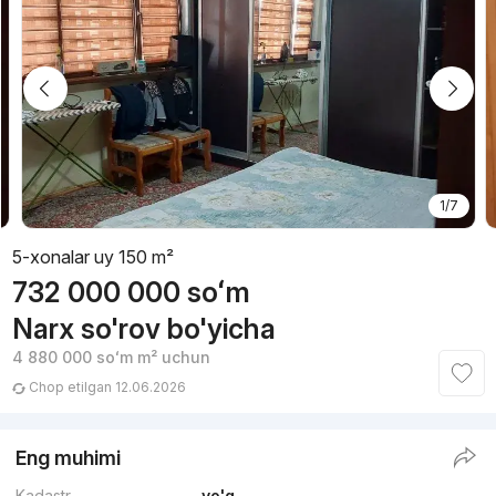
1/7
5-xonalar uy 150 m²
732 000 000
soʻm
Narx so'rov bo'yicha
4 880 000
soʻm
m² uchun
Chop etilgan 12.06.2026
Eng muhimi
Kadastr
yo'q