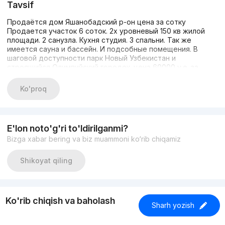
Tavsif
Продаётся дом Яшанобадский р-он цена за сотку
Продается участок 6 соток. 2х уровневый 150 кв жилой
площади. 2 санузла. Кухня студия. 3 спальни. Так же
имеется сауна и бассейн. И подсобные помещения. В
шаговой доступности парк Новый Узбекистан и
строящийся Олимпийский городок. цена 60000 у.е. за
сотку. звонить с 9:00 до 20:00. +998998220913 Вадим
+998995490912 Людмила
Ko'proq
E'lon noto'g'ri to'ldirilganmi?
Bizga xabar bering va biz muammoni ko‘rib chiqamiz
Shikoyat qiling
Ko'rib chiqish va baholash
Sharh yozish