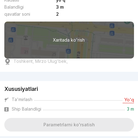
Balandligi
3 m
qavatlar soni
2
Xaritada ko'rish
Toshkent, Mirzo Ulug'bek,
Reklama
Xususiyatlari
Ta'mirlash
Yo'q
Ship Balandligi
3 m
Parametrlarni ko'rsatish