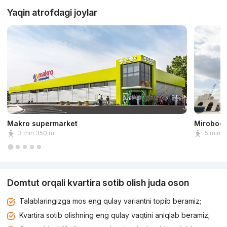
Yaqin atrofdagi joylar
Makro supermarket
Mirobod 
3 min 350 m
5 min 
Domtut orqali kvartira sotib olish juda oson
Talablaringizga mos eng qulay variantni topib beramiz;
Kvartira sotib olishning eng qulay vaqtini aniqlab beramiz;