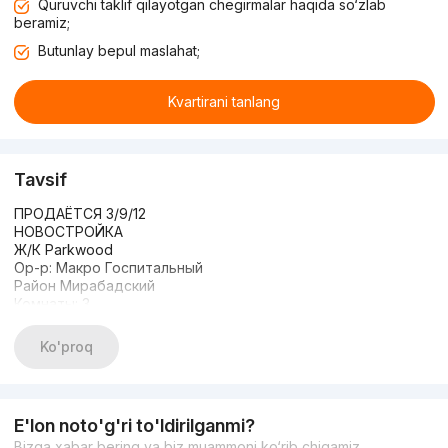
Quruvchi taklif qilayotgan chegirmalar haqida so‘zlab
beramiz;
Butunlay bepul maslahat;
Kvartirani tanlang
Tavsif
ПРОДАЁТСЯ 3/9/12
НОВОСТРОЙКА
Ж/К Parkwood
Ор-р: Макро Госпитальный
Район Мирабадский
Комнаты: 3
Этаж: 9
Этажность: 12
Ko'proq
Состояние: Коробка
Общая площадь: 83 кв.м
Два 2 балкона
Парковка есть
E'lon noto'g'ri to'ldirilganmi?
ЦЕНА: 168.000 у.е
Bizga xabar bering va biz muammoni ko‘rib chiqamiz