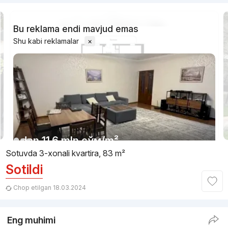
Bu reklama endi mavjud emas
Shu kabi reklamalar
×
1/11
dan
11.6 mln
сўм
/m²
Sotuvda 3-xonali kvartira, 83 m²
Sotildi
Topshirildi
,
Ulugbekr
3-xonali kvartira, 130 m²
Chop etilgan 18.03.2024
+998 (90) 994...
Eng muhimi