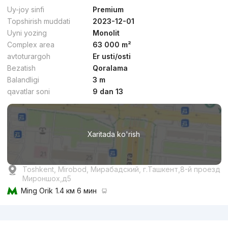
Qulaylik
Uy-joy sinfi
Premium
Topshirish muddati
2023-12-01
Uyni yozing
Monolit
Complex area
63 000 m²
avtoturargoh
Er usti/osti
Bezatish
Qoralama
dan
27.7 mln
сўм
/m²
Balandligi
3 m
qavatlar soni
9 dan 13
Topshirildi 2018
,
Ozod
3-xonali kvartira, 110 m²
Xaritada ko'rish
+998 (93) 530...
Qulaylik
Toshkent, Mirobod, Мирабадский, г.Ташкент,8-й проезд
Мироншох,д5
Ming Orik
1.4 км 6 мин
Reklama