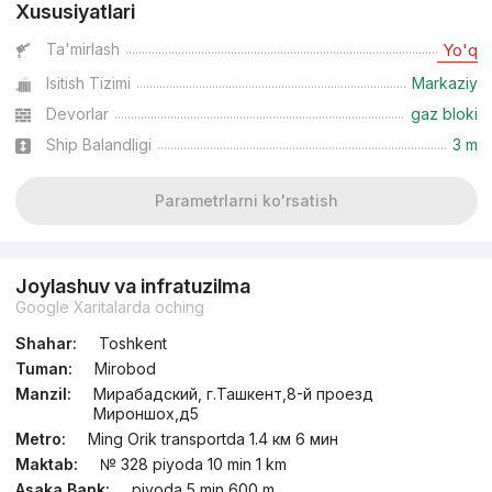
Xususiyatlari
dan
34.3 mln
сўм
/m²
Ta'mirlash
Yo'q
Isitish Tizimi
Markaziy
Topshirildi 2018
,
Ayla
3-xonali kvartira, 105 m²
Devorlar
gaz bloki
Ship Balandligi
3 m
+998 (90) 988...
Parametrlarni ko'rsatish
Joylashuv va infratuzilma
Google Xaritalarda oching
Shahar:
Toshkent
Tuman:
Mirobod
Manzil:
Мирабадский, г.Ташкент,8-й проезд
Мироншох,д5
Metro:
Ming Orik transportda 1.4 км 6 мин
Maktab:
№ 328 piyoda 10 min 1 km
Asaka Bank:
piyoda 5 min 600 m