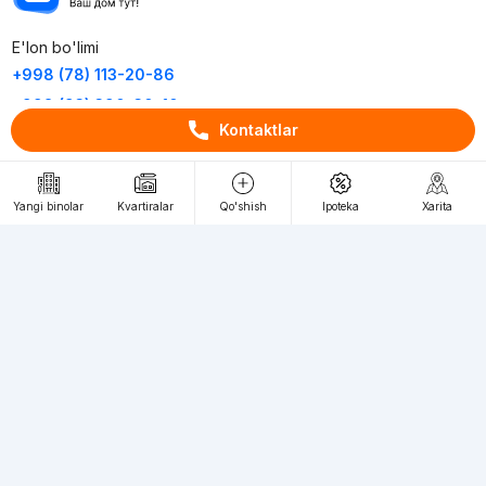
E'lon bo'limi
+998 (78) 113-20-86
+998 (93) 390-30-10
Kontaktlar
Пн-Пт. С 9:30 до 18:00
RU
UZ
Yangi binolar
Kvartiralar
Qo'shish
Ipoteka
Xarita
Kontaktlar
loyiha haqida
Webnow © loyihasi
Foydalanish shartlari
Maxfiylik siyosati
Ommaviy taklif