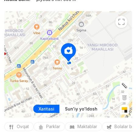
Xaritasi
Sun'iy yo'ldosh
Ovqat
Parklar
Maktablar
Bolalar bo