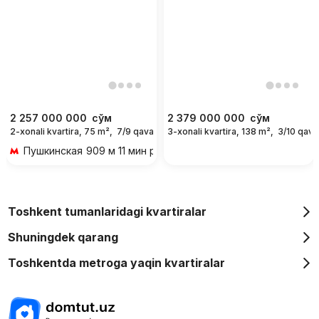
2 257 000 000
сўм
2 379 000 000
сўм
2-xonali kvartira, 75 m²,
7/9 qavat
3-xonali kvartira, 138 m²,
3/10 qava
Пушкинская
909 м 11 мин piyoda
Toshkent tumanlaridagi kvartiralar
Shuningdek qarang
Toshkentda metroga yaqin kvartiralar