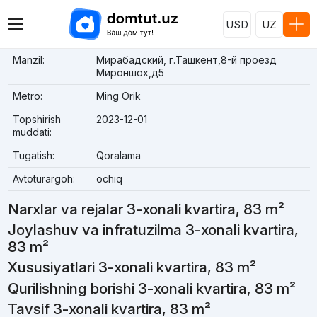
USD
UZ
Manzil:
Мирабадский, г.Ташкент,8-й проезд
Мироншох,д5
Metro:
Ming Orik
Topshirish
2023-12-01
muddati:
Tugatish:
Qoralama
Avtoturargoh:
ochiq
Narxlar va rejalar 3-xonali kvartira, 83 m²
Joylashuv va infratuzilma 3-xonali kvartira,
83 m²
Xususiyatlari 3-xonali kvartira, 83 m²
Qurilishning borishi 3-xonali kvartira, 83 m²
Tavsif 3-xonali kvartira, 83 m²