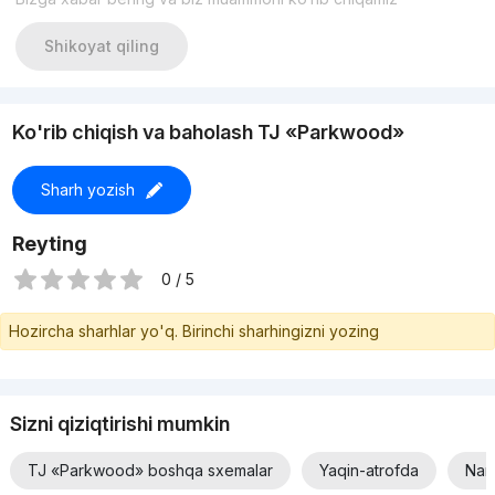
Shikoyat qiling
Ko'rib chiqish va baholash TJ «Parkwood»
Sharh yozish
Reyting
0 / 5
Hozircha sharhlar yo'q. Birinchi sharhingizni yozing
Sizni qiziqtirishi mumkin
TJ «Parkwood» boshqa sxemalar
Yaqin-atrofda
Narx