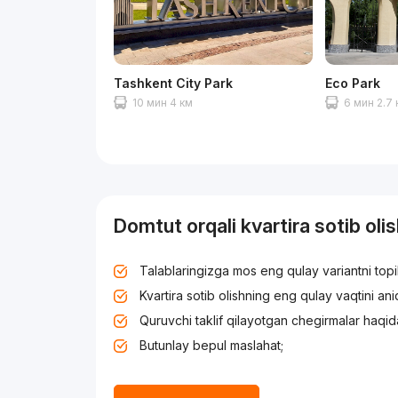
Tashkent City Park
Eco Park
10 мин 4 км
6 мин 2.7
Domtut orqali kvartira sotib oli
Talablaringizga mos eng qulay variantni top
Kvartira sotib olishning eng qulay vaqtini an
Quruvchi taklif qilayotgan chegirmalar haqid
Butunlay bepul maslahat;