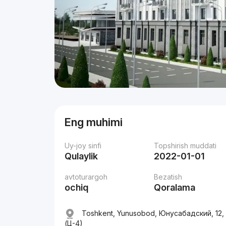
Eng muhimi
Uy-joy sinfi
Topshirish muddati
Qulaylik
2022-01-01
avtoturargoh
Bezatish
ochiq
Qoralama
Toshkent, Yunusobod, Юнусабадский, 12,
(Ц-4)