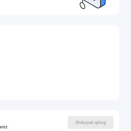
12/1
Shikoyat qiling
amiz