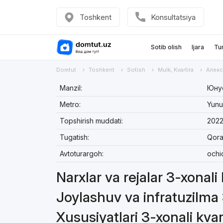
Toshkent
Konsultatsiya
Sotib olish
Ijara
Tu
Domtut
Toshkent
Sotish
Mulk, Kvartira
Алекс
Manzil:
Юнус
Metro:
Yunu
Topshirish muddati:
2022
Tugatish:
Qora
Avtoturargoh:
ochi
Narxlar va rejalar 3-xonali
Joylashuv va infratuzilma 
Xususiyatlari 3-xonali kvar