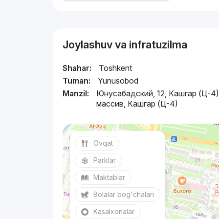
Joylashuv va infratuzilma
Shahar:
Toshkent
Tuman:
Yunusobod
Manzil:
Юнусабадский, 12, Кашгар (Ц-4
массив, Кашгар (Ц-4)
Ovqat
Parklar
Maktablar
Bolalar bog'chalari
Kasalxonalar