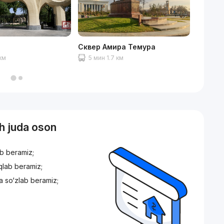
Сквер Амира Темура
Алайск
 км
5 мин 1.7 км
15 ми
sh juda oson
ib beramiz;
iqlab beramiz;
a so‘zlab beramiz;