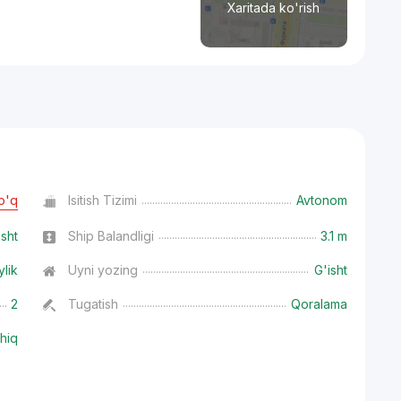
Xaritada ko'rish
o'q
Isitish Tizimi
Avtonom
isht
Ship Balandligi
3.1 m
ylik
Uyni yozing
G'isht
2
Tugatish
Qoralama
hiq