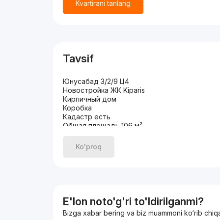
Kvartirani tanlang
Tavsif
Юнусабад 3/2/9 Ц4
Новостройка ЖК Kiparis
Кирпичный дом
Коробка
Кадастр есть
Общая площадь 106 м²
Ориентир: Ц4 Дом за Шедевром
Адрес: Юнусабадский район, массив Кашгар, 
Ko'proq
Стартовая цена 252000.
Тел 77 308 80 04 Ким Александр
E'lon noto'g'ri to'ldirilganmi?
Bizga xabar bering va biz muammoni ko‘rib chiq