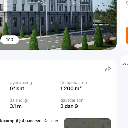
1/10
Rek
Uyni yozing
Complex area
G'isht
1 200 m²
Balandligi
qavatlar soni
3.1 m
2 dan 9
 Кашгар (Ц-4) массив, Кашгар