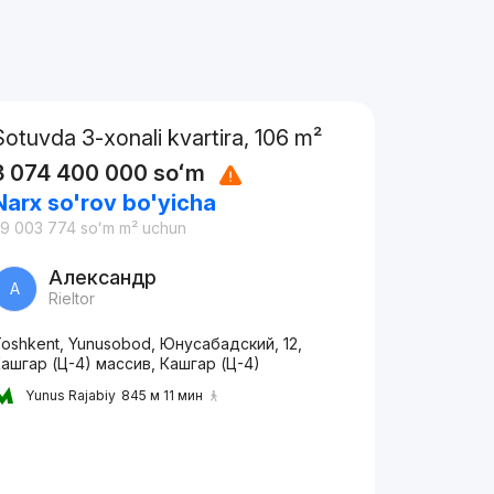
Sotuvda 3-xonali kvartira, 106 m²
3 074 400 000
soʻm
Narx so'rov bo'yicha
9 003 774
soʻm
m² uchun
Александр
А
Rieltor
oshkent, Yunusobod, Юнусабадский, 12,
ашгар (Ц-4) массив, Кашгар (Ц-4)
Yunus Rajabiy
845 м 11 мин