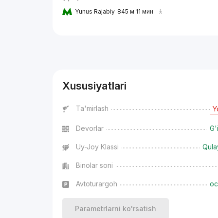
Yunus Rajabiy
845 м 11 мин
Reklama
Xususiyatlari
Ta'mirlash
Y
Devorlar
G'
Uy-Joy Klassi
Qula
Binolar soni
Avtoturargoh
oc
Parametrlarni ko'rsatish