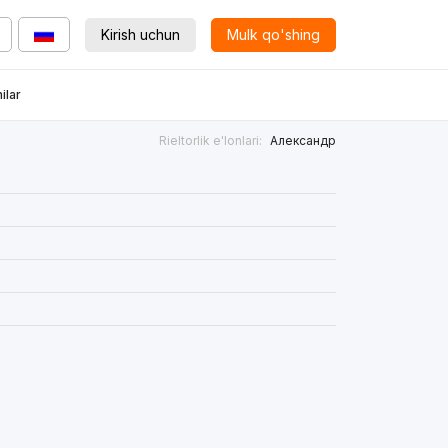
Kirish uchun
Mulk qo'shing
ilar
Rieltorlik e'lonlari:
Александр