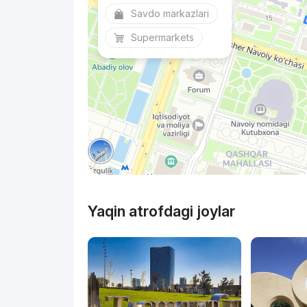
Savdo markazlari
Supermarkets
Yaqin atrofdagi joylar