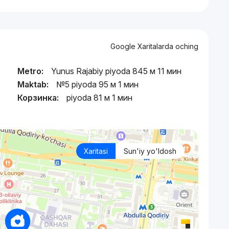
Google Xaritalarda oching
Metro:
Yunus Rajabiy piyoda 845 м 11 мин
Maktab:
№5 piyoda 95 м 1 мин
)
Корзинка:
piyoda 81 м 1 мин
Xaritasi
Sun'iy yo'ldosh