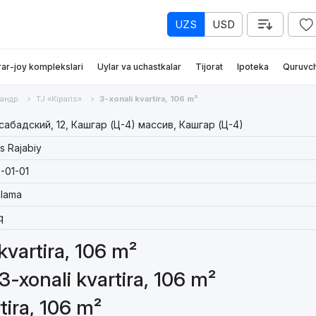
UZS
USD
rar-joy komplekslari
Uylar va uchastkalar
Tijorat
Ipoteka
Quruvch
андр
TJ «Kiparis»
3-xonali kvartira, 106 m²
абадский, 12, Кашгар (Ц-4) массив, Кашгар (Ц-4)
s Rajabiy
-01-01
lama
q
 kvartira, 106 m²
3-xonali kvartira, 106 m²
tira, 106 m²