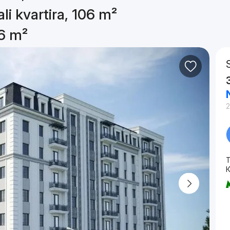
li kvartira, 106 m²
06 m²
2
T
К