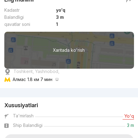
Kadastr
yo'q
Balandligi
3 m
qavatlar soni
1
Xaritada ko'rish
Toshkent, Yashnobod,
Алмас
1.8 км 7 мин
Reklama
Xususiyatlari
Ta'mirlash
Yo'q
Ship Balandligi
3 m