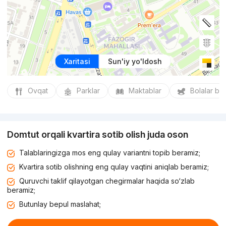
Xaritasi
Sun'iy yo'ldosh
Ovqat
Parklar
Maktablar
Bolalar bo
Domtut orqali kvartira sotib olish juda oson
Talablaringizga mos eng qulay variantni topib beramiz;
Kvartira sotib olishning eng qulay vaqtini aniqlab beramiz;
Quruvchi taklif qilayotgan chegirmalar haqida so‘zlab
beramiz;
Butunlay bepul maslahat;