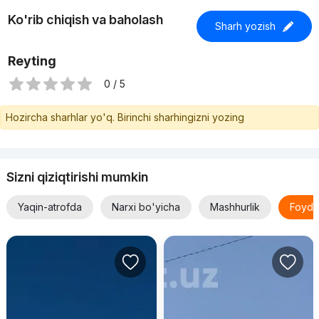
Ko'rib chiqish va baholash
Sharh yozish
Reyting
0 / 5
Hozircha sharhlar yo'q. Birinchi sharhingizni yozing
Sizni qiziqtirishi mumkin
Yaqin-atrofda
Narxi bo'yicha
Mashhurlik
Foyda