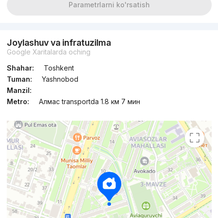
Parametrlarni ko'rsatish
Joylashuv va infratuzilma
Google Xaritalarda oching
Shahar:
Toshkent
Tuman:
Yashnobod
Manzil:
Metro:
Алмас transportda 1.8 км 7 мин