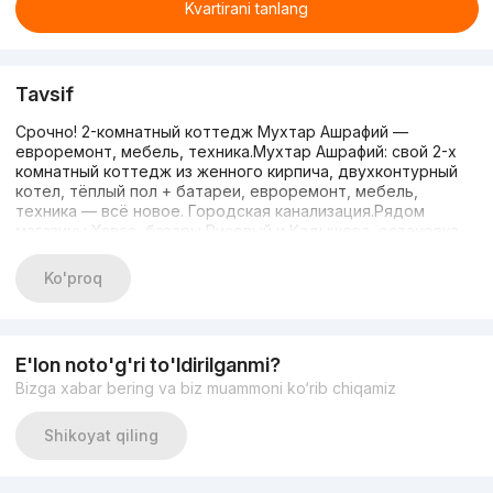
Kvartirani tanlang
Tavsif
Срочно! 2-комнатный коттедж Мухтар Ашрафий —
евроремонт, мебель, техника.Мухтар Ашрафий: свой 2-х
комнатный коттедж из женного кирпича, двухконтурный
котел, тёплый пол + батареи, евроремонт, мебель,
техника — всё новое. Городская канализация.Рядом
магазины Хавас, базары Рисовый и Кадышева, остановка,
метро Дустлик, поликлиника, школа. Хорошая, тихая
махалля.Общий двор: во дворе два дома (всего один
Ko'proq
сосед). Соседка хорошая.Цена: 50 тыс у.е. без
торга.Звонить: 94 511 22 35
E'lon noto'g'ri to'ldirilganmi?
Bizga xabar bering va biz muammoni ko‘rib chiqamiz
Shikoyat qiling