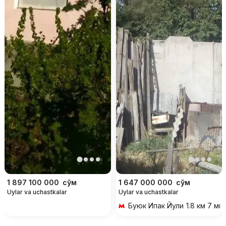
1 897 100 000
сўм
1 647 000 000
сўм
Uylar va uchastkalar
Uylar va uchastkalar
Буюк Ипак Йули
1.8 км 7 ми