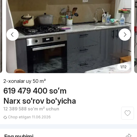
1/12
2-xonalar uy 50 m²
619 479 400
soʻm
Narx so'rov bo'yicha
12 389 588
soʻm
m² uchun
Chop etilgan 11.06.2026
Eng muhimi