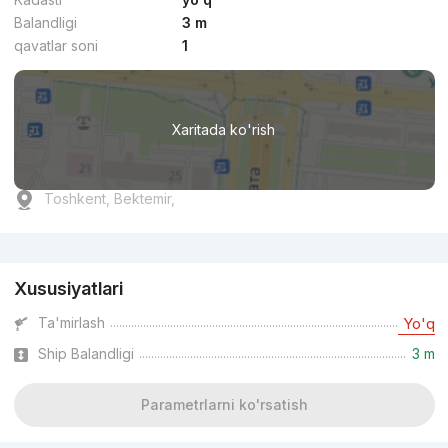
Balandligi
3 m
qavatlar soni
1
Xaritada ko'rish
Toshkent, Bektemir,
Reklama
Xususiyatlari
Ta'mirlash
Yo'q
Ship Balandligi
3 m
Parametrlarni ko'rsatish