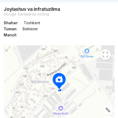
Joylashuv va infratuzilma
Google Xaritalarda oching
Shahar:
Toshkent
Tuman:
Bektemir
Manzil: