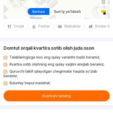
Xaritasi
Sun'iy yo'ldosh
Ovqat
Parklar
Maktablar
Bolalar bo
Domtut orqali kvartira sotib olish juda oson
Talablaringizga mos eng qulay variantni topib beramiz;
Kvartira sotib olishning eng qulay vaqtini aniqlab beramiz;
Quruvchi taklif qilayotgan chegirmalar haqida so‘zlab
beramiz;
Butunlay bepul maslahat;
Kvartirani tanlang