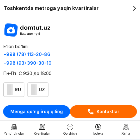
Toshkentda metroga yaqin kvartiralar
E'lon bo'limi
+998 (78) 113-20-86
+998 (93) 390-30-10
Пн-Пт. С 9:30 до 18:00
RU
UZ
Kontaktlar
Menga qo'ng'iroq qiling
Kontaktlar
loyiha haqida
Webnow © loyihasi
Yangi binolar
Kvartiralar
Qo'shish
Ipoteka
Xarita