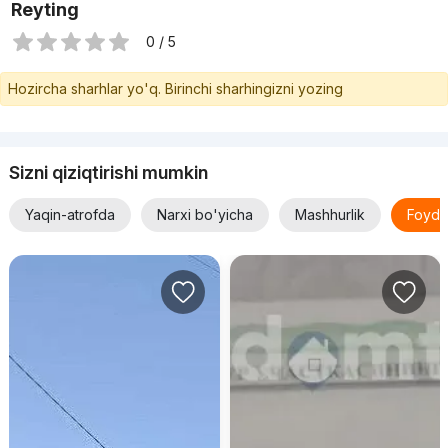
Reyting
0 / 5
Hozircha sharhlar yo'q. Birinchi sharhingizni yozing
Sizni qiziqtirishi mumkin
Yaqin-atrofda
Narxi bo'yicha
Mashhurlik
Foyda