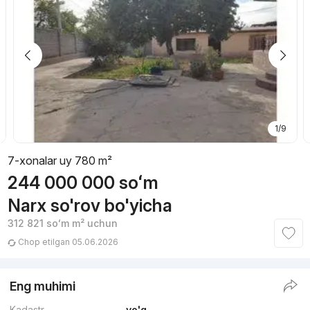
1/9
7-xonalar uy 780 m²
244 000 000
soʻm
Narx so'rov bo'yicha
312 821
soʻm
m² uchun
Chop etilgan 05.06.2026
Eng muhimi
Kadastr
yo'q