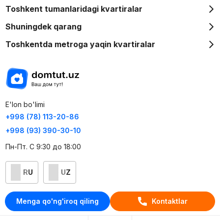
Toshkent tumanlaridagi kvartiralar
Shuningdek qarang
Toshkentda metroga yaqin kvartiralar
E'lon bo'limi
+998 (78) 113-20-86
+998 (93) 390-30-10
Пн-Пт. С 9:30 до 18:00
RU
UZ
Kontaktlar
Menga qo'ng'iroq qiling
Kontaktlar
loyiha haqida