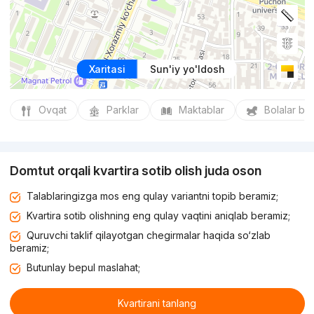
Xaritasi
Sun'iy yo'ldosh
Ovqat
Parklar
Maktablar
Bolalar bo
Domtut orqali kvartira sotib olish juda oson
Talablaringizga mos eng qulay variantni topib beramiz;
Kvartira sotib olishning eng qulay vaqtini aniqlab beramiz;
Quruvchi taklif qilayotgan chegirmalar haqida so‘zlab
beramiz;
Butunlay bepul maslahat;
Kvartirani tanlang