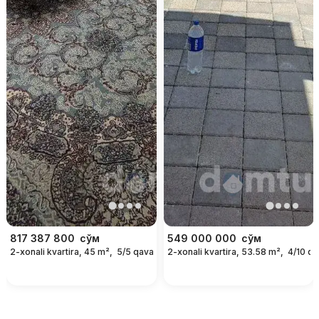
817 387 800
сўм
549 000 000
сўм
2-xonali kvartira, 45 m²,
5/5 qavat
2-xonali kvartira, 53.58 m²,
4/10 qa