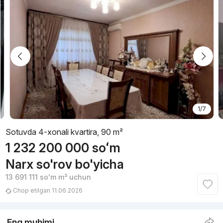
1/7
Sotuvda 4-xonali kvartira, 90 m²
1 232 200 000
soʻm
Narx so'rov bo'yicha
13 691 111
soʻm
m² uchun
Chop etilgan 11.06.2026
Eng muhimi