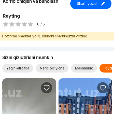
Ko'rib chiqish va baholash
Sharh yozish
Reyting
0 / 5
Hozircha sharhlar yo'q. Birinchi sharhingizni yozing
Sizni qiziqtirishi mumkin
Yaqin-atrofda
Narxi bo'yicha
Mashhurlik
Foyda