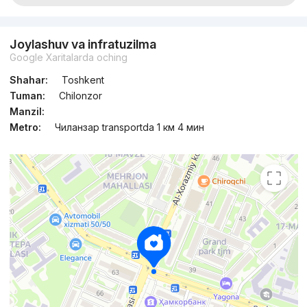
Joylashuv va infratuzilma
Google Xaritalarda oching
Shahar:
Toshkent
Tuman:
Chilonzor
Manzil:
Metro:
Чиланзар transportda 1 км 4 мин