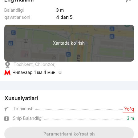
Balandligi
3 m
qavatlar soni
4 dan 5
Xaritada ko'rish
Toshkent, Chilonzor,
Чиланзар
1 км 4 мин
Reklama
Xususiyatlari
Ta'mirlash
Yo'q
Ship Balandligi
3 m
Parametrlarni ko'rsatish