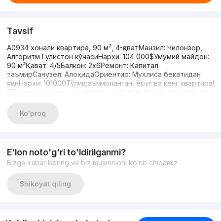
Tavsif
A0934 хонали квартира, 90 м², 4-қаватМанзил: Чилонзор,
Алгоритм Гулистон кўчасиНархи: 104 000$Умумий майдон:
90 м²Қават: 4/5Балкон: 2х6Ремонт: Капитал
таъмирСанузел: АлоҳидаОриентир: Мухлиса бекатидан
яқинНархи: 101000Тўлиқ таъмирланган, ёруғ ва кенг квартира!
77-серияли хонадон, физикадан билим бериш мактаблари
яқинида жойлашган. Барча қулайликлар мавжуд.Алоқа учун: 99
394 36 66
Ko'proq
E'lon noto'g'ri to'ldirilganmi?
Bizga xabar bering va biz muammoni ko‘rib chiqamiz
Shikoyat qiling