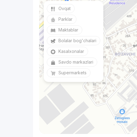
Ovqat
Parklar
Maktablar
Bolalar bog'chalari
Kasalxonalar
Savdo markazlari
Supermarkets