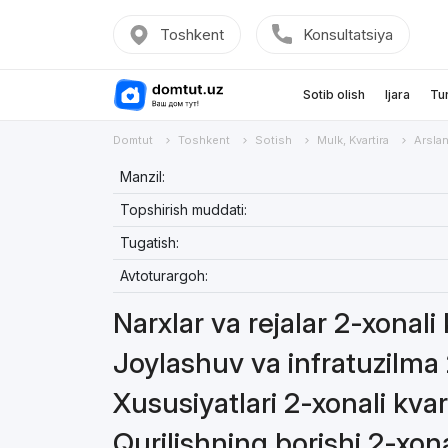
Toshkent
Konsultatsiya
Sotib olish
Ijara
Tu
Domtut
Toshkent
Sotish
Mulk, Kvartira
Arsla
Manzil:
Topshirish muddati:
Tugatish:
Avtoturargoh:
Narxlar va rejalar 2-xonali 
Joylashuv va infratuzilma 
Xususiyatlari 2-xonali kvar
Qurilishning borishi 2-xona