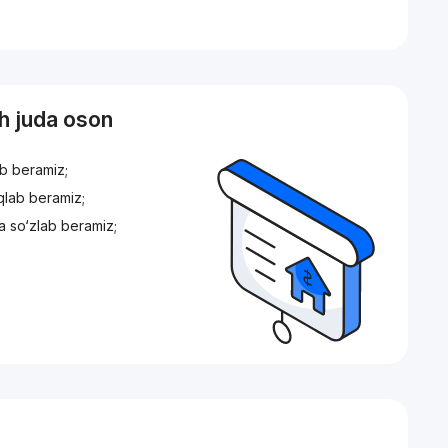
sh juda oson
ib beramiz;
iqlab beramiz;
a so‘zlab beramiz;