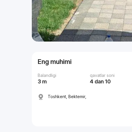
Eng muhimi
Balandligi
qavatlar soni
3 m
4 dan 10
Toshkent, Bektemir,