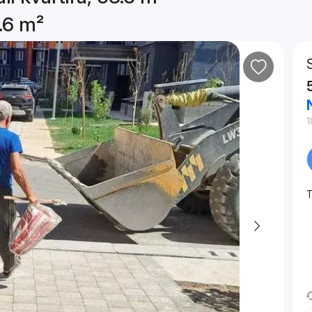
3.6 m²
1
T