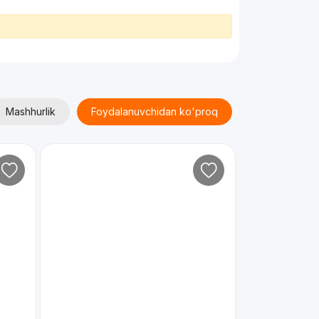
Mashhurlik
Foydalanuvchidan ko'proq