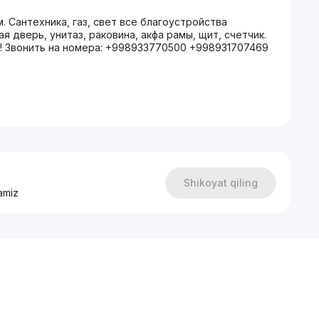
. Сантехника, газ, свет все благоустройства
 дверь, унитаз, раковина, акфа рамы, щит, счетчик.
!!! Звонить на номера: +998933770500 +998931707469
Shikoyat qiling
amiz