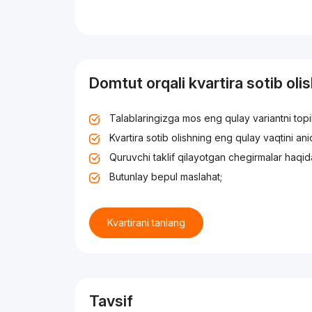
Domtut orqali kvartira sotib oli
Talablaringizga mos eng qulay variantni top
Kvartira sotib olishning eng qulay vaqtini an
Quruvchi taklif qilayotgan chegirmalar haqid
Butunlay bepul maslahat;
Kvartirani tanlang
Tavsif