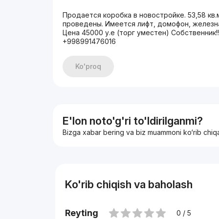
Продается коробка в новостройке. 53,58 кв.м
проведены. Имеется лифт, домофон, железная
Цена 45000 у.е (торг уместен) Собственник
+998991476016
Ko'proq
E'lon noto'g'ri to'ldirilganmi?
Bizga xabar bering va biz muammoni ko‘rib chiq
Ko'rib chiqish va baholash
Reyting
0 / 5