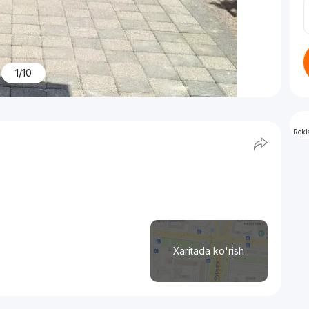
1/10
Rek
Xaritada ko'rish