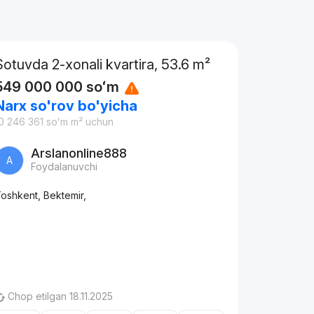
Sotuvda 2-xonali kvartira, 53.6 m²
549 000 000
soʻm
Narx so'rov bo'yicha
0 246 361
soʻm
m² uchun
Arslanonline888
A
Foydalanuvchi
oshkent, Bektemir,
Chop etilgan 18.11.2025