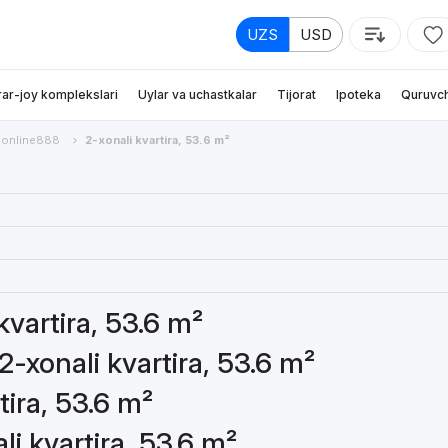
UZS
USD
rar-joy komplekslari
Uylar va uchastkalar
Tijorat
Ipoteka
Quruvch
nonline888
2-xonali kvartira, 53.6 m²
kvartira, 53.6 m²
2-xonali kvartira, 53.6 m²
tira, 53.6 m²
li kvartira, 53.6 m²