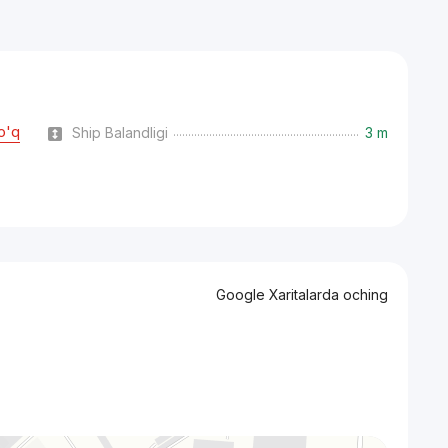
o'q
Ship Balandligi
3 m
Google Xaritalarda oching