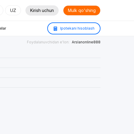
UZ
Kirish uchun
Mulk qo'shing
ilar
Ipotekani hisoblash
Foydalanuvchidan e'lon:
Arslanonline888