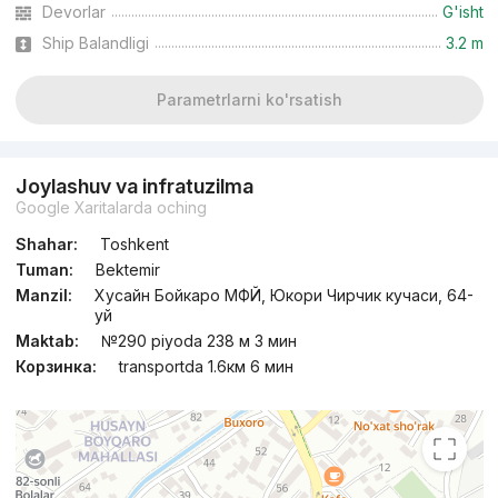
Devorlar
G'isht
Ship Balandligi
3.2 m
Parametrlarni ko'rsatish
Joylashuv va infratuzilma
Google Xaritalarda oching
Shahar:
Toshkent
Tuman:
Bektemir
Manzil:
Хусайн Бойкаро МФЙ, Юкори Чирчик кучаси, 64-
уй
Maktab:
№290 piyoda 238 м 3 мин
Корзинка:
transportda 1.6км 6 мин