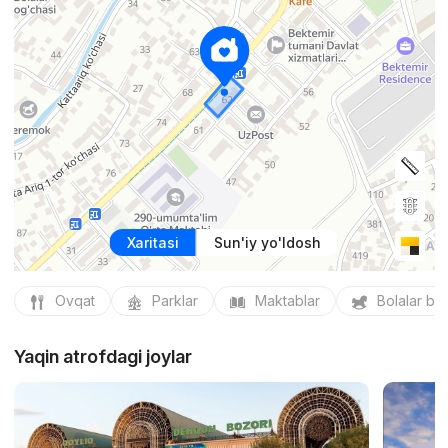
Xaritasi
Sun'iy yo'ldosh
Ovqat
Parklar
Maktablar
Bolalar bo
Yaqin atrofdagi joylar