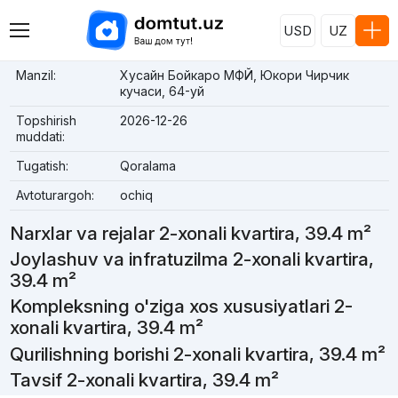
USD
UZ
Manzil:
Хусайн Бойкаро МФЙ, Юкори Чирчик
кучаси, 64-уй
Topshirish
2026-12-26
muddati:
Tugatish:
Qoralama
Avtoturargoh:
ochiq
Narxlar va rejalar 2-xonali kvartira, 39.4 m²
Joylashuv va infratuzilma 2-xonali kvartira,
39.4 m²
Kompleksning o'ziga xos xususiyatlari 2-
xonali kvartira, 39.4 m²
Qurilishning borishi 2-xonali kvartira, 39.4 m²
Tavsif 2-xonali kvartira, 39.4 m²