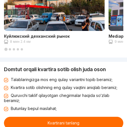
Куйлюкский дехканский рынок
Mediapa
8 мин 2.4 км
9 мин 
Domtut orqali kvartira sotib olish juda oson
Talablaringizga mos eng qulay variantni topib beramiz;
Kvartira sotib olishning eng qulay vaqtini aniqlab beramiz;
Quruvchi taklif qilayotgan chegirmalar haqida so‘zlab
beramiz;
Butunlay bepul maslahat;
Kvartirani tanlang