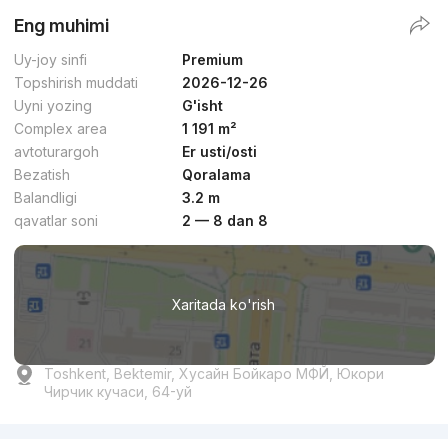
Eng muhimi
Uy-joy sinfi
Premium
Topshirish muddati
2026-12-26
Uyni yozing
G'isht
Complex area
1 191 m²
avtoturargoh
Er usti/osti
Bezatish
Qoralama
Balandligi
3.2 m
qavatlar soni
2 — 8 dan 8
Xaritada ko'rish
Toshkent, Bektemir, Хусайн Бойкаро МФЙ, Юкори
Чирчик кучаси, 64-уй