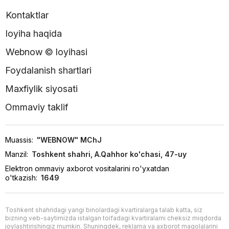
Kontaktlar
loyiha haqida
Webnow © loyihasi
Foydalanish shartlari
Maxfiylik siyosati
Ommaviy taklif
Muassis:
"WEBNOW" MChJ
Manzil:
Toshkent shahri, A.Qahhor ko'chasi, 47-uy
Elektron ommaviy axborot vositalarini ro'yxatdan
o'tkazish:
1649
Toshkent shahridagi yangi binolardagi kvartiralarga talab katta, siz
bizning veb-saytimizda istalgan toifadagi kvartiralarni cheksiz miqdorda
joylashtirishingiz mumkin. Shuningdek, reklama va axborot maqolalarini