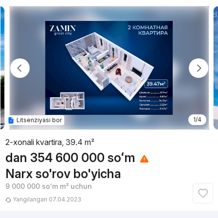
1/4
Litsenziyasi bor
2-xonali kvartira, 39.4 m²
dan
354 600 000
soʻm
Narx so'rov bo'yicha
9 000 000
soʻm
m² uchun
Yangilangan 07.04.2023