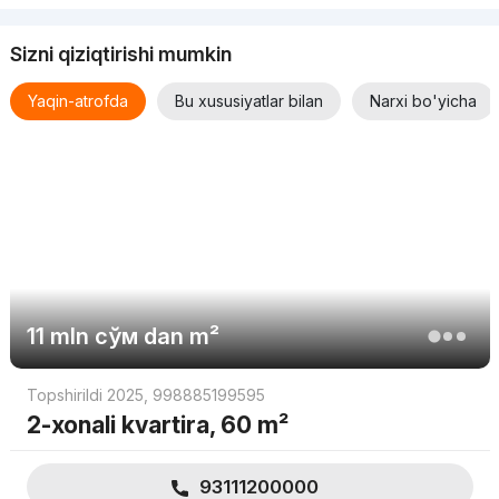
Sizni qiziqtirishi mumkin
Yaqin-atrofda
Bu xususiyatlar bilan
Narxi bo'yicha
11 mln
сўм
dan m²
Topshirildi 2025
,
998885199595
2-xonali kvartira, 60 m²
93111200000