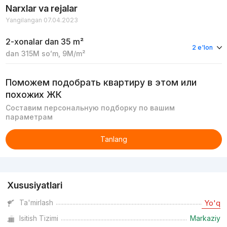
Narxlar va rejalar
Yangilangan 07.04.2023
2-xonalar
dan 35 m²
2 e'lon
dan
315M
soʻm
,
9M
/m²
Поможем подобрать квартиру в этом или
похожих ЖК
Составим персональную подборку по вашим
параметрам
Tanlang
Reklama
Xususiyatlari
Ta'mirlash
Yo'q
Isitish Tizimi
Markaziy