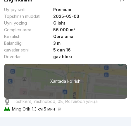
Uy-joy sinfi
Premium
Topshirish muddati
2025-05-03
Uyni yozing
G'isht
Complex area
56 000 m²
Bezatish
Qoralama
Balandligi
3 m
qavatlar soni
5 dan 16
Devorlar
gaz bloki
Xaritada ko'rish
Toshkent, Yashnobod, 08, Истикбол улица
Ming Orik
1.3 км 5 мин
Reklama