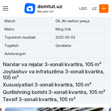
USD
UZ
Manzil:
08, Истикбол улица
Metro:
Ming Orik
Topshirish muddati:
2025-05-03
Tugatish:
Qoralama
Avtoturargoh:
Narxlar va rejalar 3-xonali kvartira, 105 m²
Joylashuv va infratuzilma 3-xonali kvartira,
105 m²
Xususiyatlari 3-xonali kvartira, 105 m²
Qurilishning borishi 3-xonali kvartira, 105 m²
Tavsif 3-xonali kvartira, 105 m²