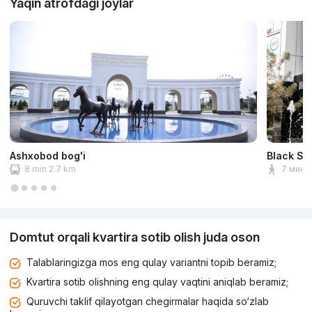
Yaqin atrofdagi joylar
Ashxobod bog'i
Black St
8 min 2.7 km
7 мин 
Domtut orqali kvartira sotib olish juda oson
Talablaringizga mos eng qulay variantni topib beramiz;
Kvartira sotib olishning eng qulay vaqtini aniqlab beramiz;
Quruvchi taklif qilayotgan chegirmalar haqida so‘zlab