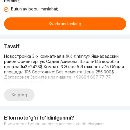
beramiz;
Butunlay bepul maslahat;
Kvartirani tanlang
Tavsif
Новостройка 3-х комнатная в ЖК «Infinity» Яшнабадский
район Ориентир: ул. Садык Азимова, Школа-145 коробка
цена за 1м2=2428$ Комнат: 3 Этаж: 5 Этажность: 15 Общая
площадь: 105 Состояние: Без ремонта Цена: 255.000$
Договорная Звоните или пишите: +99894 667 77 77
Telegram: abdurauf7
Ko'proq
E'lon noto'g'ri to'ldirilganmi?
Bizga xabar bering va biz muammoni ko‘rib chiqamiz