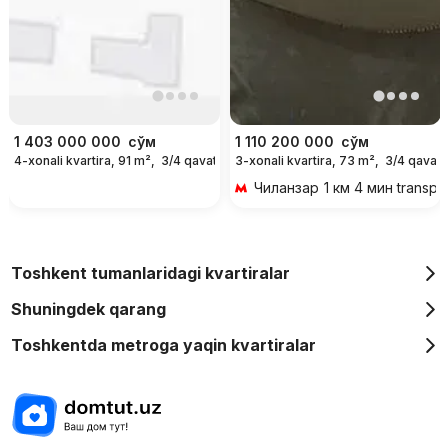
1 403 000 000
сўм
1 110 200 000
сўм
4-xonali kvartira, 91 m²,
3/4 qavat
3-xonali kvartira, 73 m²,
3/4 qavat
Чиланзар
1 км 4 мин transpo
Toshkent tumanlaridagi kvartiralar
Shuningdek qarang
Toshkentda metroga yaqin kvartiralar