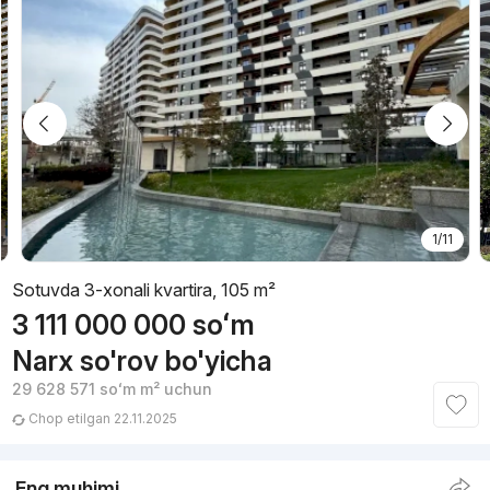
1/11
Sotuvda 3-xonali kvartira, 105 m²
3 111 000 000
soʻm
Narx so'rov bo'yicha
29 628 571
soʻm
m² uchun
Chop etilgan 22.11.2025
Eng muhimi