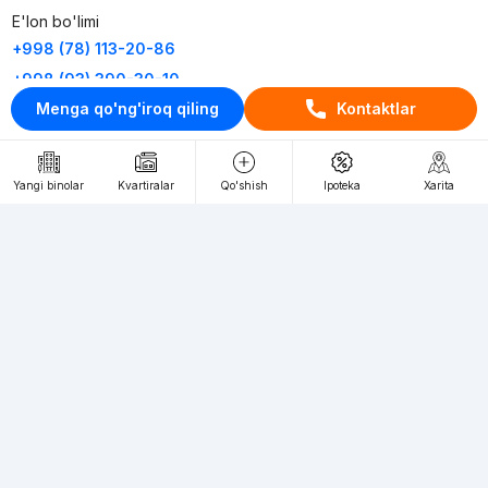
E'lon bo'limi
+998 (78) 113-20-86
+998 (93) 390-30-10
Menga qo'ng'iroq qiling
Kontaktlar
Пн-Пт. С 9:30 до 18:00
RU
UZ
Yangi binolar
Kvartiralar
Qo'shish
Ipoteka
Xarita
Kontaktlar
loyiha haqida
Webnow © loyihasi
Foydalanish shartlari
Maxfiylik siyosati
Ommaviy taklif