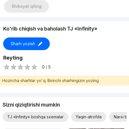
Shikoyat qiling
Ko'rib chiqish va baholash TJ «Infinity»
Sharh yozish
Reyting
0 / 5
Hozircha sharhlar yo'q. Birinchi sharhingizni yozing
Sizni qiziqtirishi mumkin
TJ «Infinity» boshqa sxemalar
Yaqin-atrofda
Narxi b