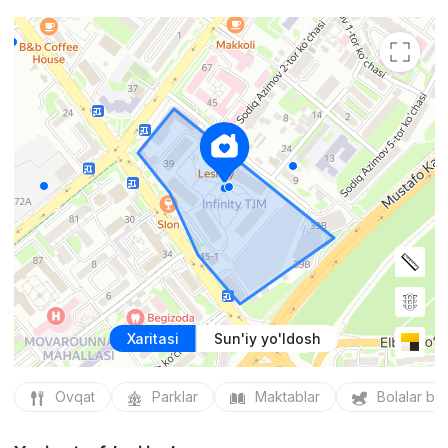
Xaritasi
Sun'iy yo'ldosh
Ovqat
Parklar
Maktablar
Bolalar bo