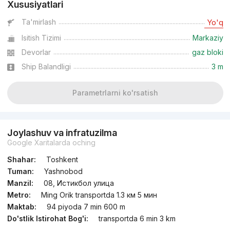
Xususiyatlari
Ta'mirlash
Yo'q
Isitish Tizimi
Markaziy
Devorlar
gaz bloki
Ship Balandligi
3 m
Parametrlarni ko'rsatish
Joylashuv va infratuzilma
Google Xaritalarda oching
Shahar:
Toshkent
Tuman:
Yashnobod
Manzil:
08, Истикбол улица
Metro:
Ming Orik transportda 1.3 км 5 мин
Maktab:
94 piyoda 7 min 600 m
Do'stlik Istirohat Bog'i:
transportda 6 min 3 km