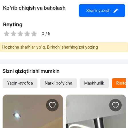
Ko'rib chiqish va baholash
Sharh yozish
Reyting
0 / 5
Hozircha sharhlar yo'q. Birinchi sharhingizni yozing
Sizni qiziqtirishi mumkin
Yaqin-atrofda
Narxi bo'yicha
Mashhurlik
Rielt