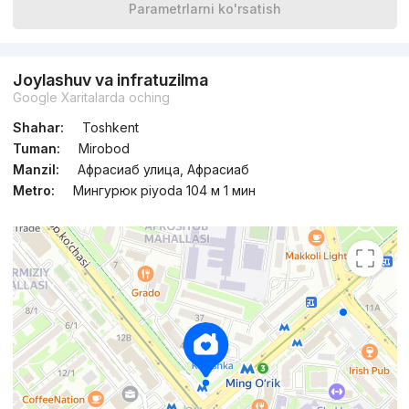
Parametrlarni ko'rsatish
Joylashuv va infratuzilma
Google Xaritalarda oching
Shahar:
Toshkent
Tuman:
Mirobod
Manzil:
Афрасиаб улица, Афрасиаб
Metro:
Мингурюк piyoda 104 м 1 мин