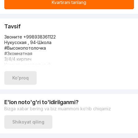
Kvartirani tanlang
Tavsif
Звоните +998938361122
Нукусская , 94-Школа
#Высокопотолочка
#3комнатная
3/4/4 кирпич
Комнаты раздельный
Санузел раздельный
Мебель+техника
Ko'proq
С хорошим ремонтом
Балкон есть, торц
Общ пл 65м*2
Цена 104000
E'lon noto'g'ri to'ldirilganmi?
Bizga xabar bering va biz muammoni ko‘rib chiqamiz
Shikoyat qiling