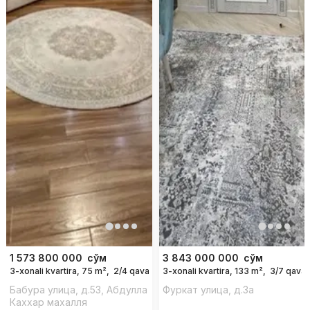
1 573 800 000
сўм
3 843 000 000
сўм
3-xonali kvartira, 75 m²,
2/4 qavat
3-xonali kvartira, 133 m²,
3/7 qavat
Бабура улица, д.53, Абдулла
Фуркат улица, д.3a
Каххар махалля