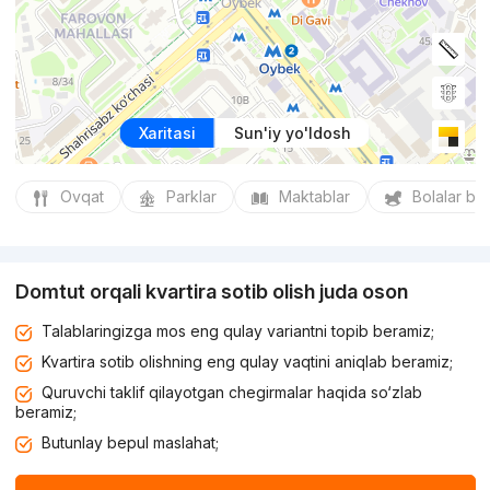
Xaritasi
Sun'iy yo'ldosh
Ovqat
Parklar
Maktablar
Bolalar bo
Domtut orqali kvartira sotib olish juda oson
Talablaringizga mos eng qulay variantni topib beramiz;
Kvartira sotib olishning eng qulay vaqtini aniqlab beramiz;
Quruvchi taklif qilayotgan chegirmalar haqida so‘zlab
beramiz;
Butunlay bepul maslahat;