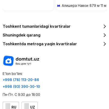
Алишера Навои
879 м 11 ми
Toshkent tumanlaridagi kvartiralar
Shuningdek qarang
Toshkentda metroga yaqin kvartiralar
E'lon bo'limi
+998 (78) 113-20-86
+998 (93) 390-30-10
Пн-Пт. С 9:30 до 18:00
RU
UZ