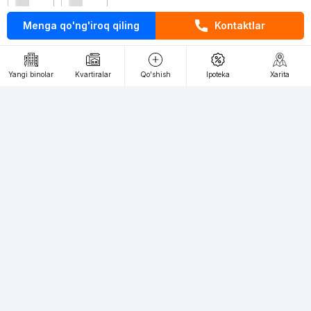
Menga qo'ng'iroq qiling
Kontaktlar
Kontaktlar
loyiha haqida
Yangi binolar
Kvartiralar
Qo'shish
Ipoteka
Xarita
Webnow © loyihasi
Foydalanish shartlari
Maxfiylik siyosati
Ommaviy taklif
Muassis:
"WEBNOW" MChJ
Manzil:
Toshkent shahri, A.Qahhor ko'chasi, 47-uy
Elektron ommaviy axborot vositalarini ro'yxatdan o'tkazish:
1649
Toshkent shahridagi yangi binolardagi kvartiralarga talab katta, siz
bizning veb-saytimizda istalgan toifadagi kvartiralarni cheksiz miqdorda