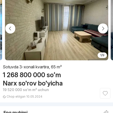
1/9
Sotuvda 3-xonali kvartira, 65 m²
1 268 800 000
soʻm
Narx so'rov bo'yicha
19 520 000
soʻm
m² uchun
Chop etilgan 10.05.2024
Eng muhimi