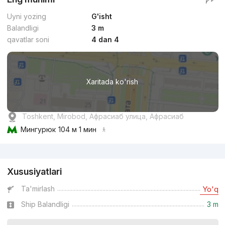
Uyni yozing
G'isht
Balandligi
3 m
qavatlar soni
4 dan 4
Xaritada ko'rish
Toshkent, Mirobod, Афрасиаб улица, Афрасиаб
Мингурюк
104 м 1 мин
Reklama
Xususiyatlari
Ta'mirlash
Yo'q
Ship Balandligi
3 m