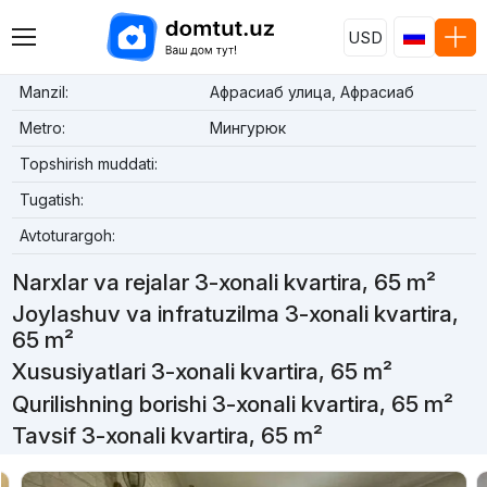
USD
Manzil:
Афрасиаб улица, Афрасиаб
Metro:
Мингурюк
Topshirish muddati:
Tugatish:
Avtoturargoh:
Narxlar va rejalar 3-xonali kvartira, 65 m²
Joylashuv va infratuzilma 3-xonali kvartira,
65 m²
Xususiyatlari 3-xonali kvartira, 65 m²
Qurilishning borishi 3-xonali kvartira, 65 m²
Tavsif 3-xonali kvartira, 65 m²