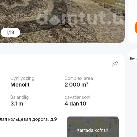
1/18
Rek
Uyni yozing
Complex area
Monolit
2 000 m²
Balandligi
qavatlar soni
3.1 m
4 dan 10
алая кольцевая дорога, д.9
Xaritada ko'rish