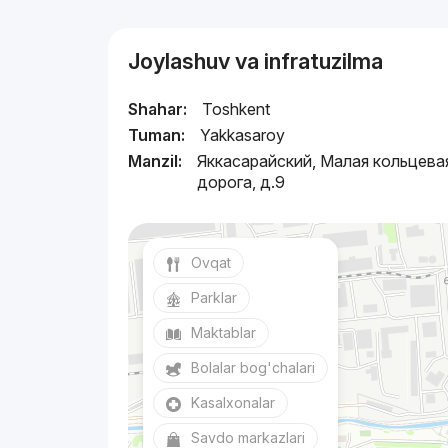
Joylashuv va infratuzilma
Shahar:
Toshkent
Tuman:
Yakkasaroy
Manzil:
Яккасарайский, Малая кольцева
дорога, д.9
Ovqat
Parklar
Maktablar
Bolalar bog'chalari
Kasalxonalar
Savdo markazlari