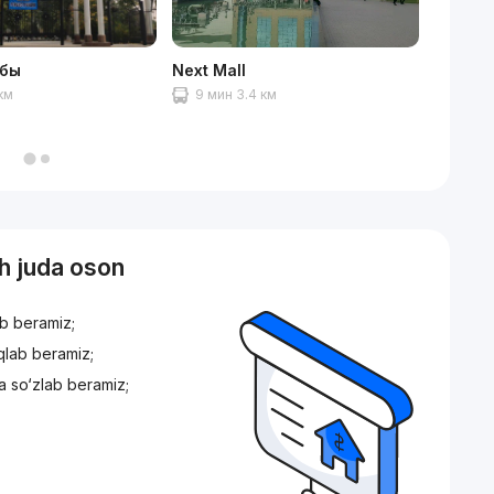
жбы
Next Mall
Ташке
Госуда
 км
9 мин 3.4 км
Трансп
12 ми
sh juda oson
ib beramiz;
iqlab beramiz;
a so‘zlab beramiz;