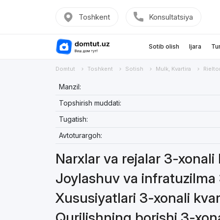
Toshkent
Konsultatsiya
Sotib olish
Ijara
Tu
Domtut
Toshkent
Sotish
Mulk, Kvartira
Rielto
Manzil:
Topshirish muddati:
Tugatish:
Avtoturargoh:
Narxlar va rejalar 3-xonali 
Joylashuv va infratuzilma 
Xususiyatlari 3-xonali kvar
Qurilishning borishi 3-xona