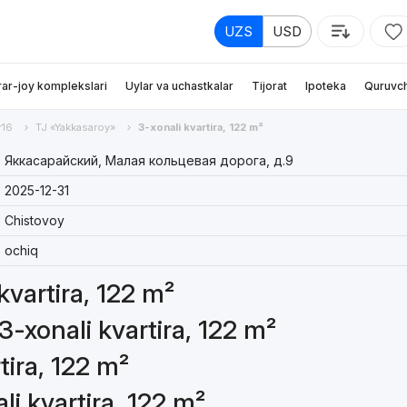
UZS
USD
rar-joy komplekslari
Uylar va uchastkalar
Tijorat
Ipoteka
Quruvch
r16
TJ «Yakkasaroy»
3-xonali kvartira, 122 m²
Яккасарайский, Малая кольцевая дорога, д.9
2025-12-31
Chistovoy
ochiq
kvartira, 122 m²
3-xonali kvartira, 122 m²
tira, 122 m²
li kvartira, 122 m²