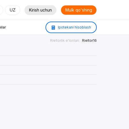
UZ
Kirish uchun
Mulk qo'shing
ilar
Ipotekani hisoblash
Rieltorlik e'lonlari:
Rieltor16