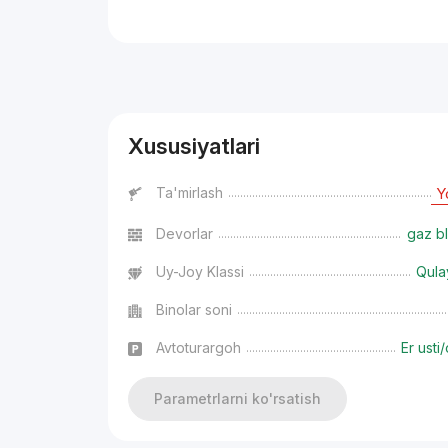
Reklama
Xususiyatlari
Ta'mirlash
Y
Devorlar
gaz bl
Uy-Joy Klassi
Qula
Binolar soni
Avtoturargoh
Er usti/
Parametrlarni ko'rsatish