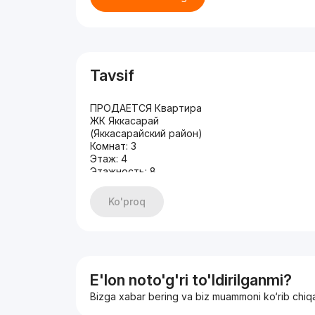
Tavsif
ПРОДАЕТСЯ Квартира
ЖК Яккасарай
(Яккасарайский район)
Комнат: 3
Этаж: 4
Этажность: 8
Общая площадь: 122 м2
Состояние: евроремонт
Ko'proq
С МЕБЕЛЬЮ И ТЕХНИКОЙ
ЦЕНА: 208.000 у.е
+998935700395
E'lon noto'g'ri to'ldirilganmi?
Bizga xabar bering va biz muammoni ko‘rib chiq