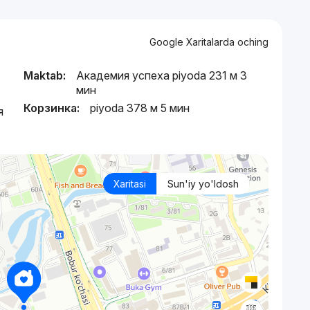
Google Xaritalarda oching
Maktab:
Академия успеха piyoda 231 м 3
мин
Корзинка:
piyoda 378 м 5 мин
я
Xaritasi
Sun'iy yo'ldosh