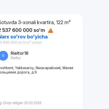
Sotuvda 3-xonali kvartira, 122 m²
2 537 600 000
soʻm
Narx so'rov bo'yicha
20 800 000
soʻm
m² uchun
Rieltor16
R
Rieltor
oshkent, Yakkasaroy, Яккасарайский, Малая
ольцевая дорога, д.9
Chop etilgan 25.02.2025