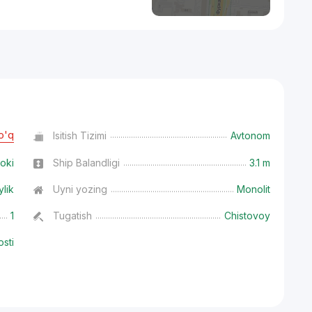
o'q
Isitish Tizimi
Avtonom
oki
Ship Balandligi
3.1 m
ylik
Uyni yozing
Monolit
1
Tugatish
Chistovoy
osti