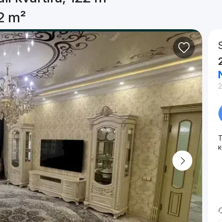
22 m²
T
к