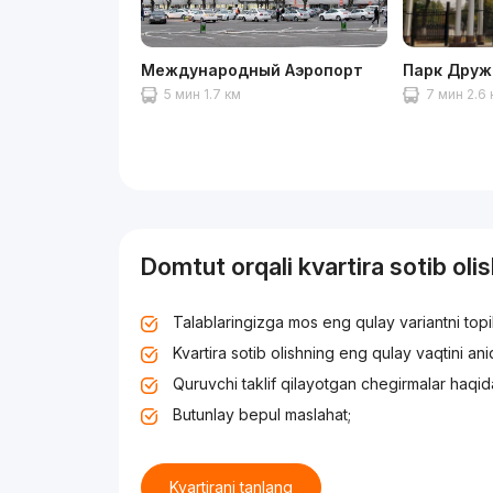
Международный Аэропорт
Парк Дру
5 мин 1.7 км
7 мин 2.6
Domtut orqali kvartira sotib oli
Talablaringizga mos eng qulay variantni top
Kvartira sotib olishning eng qulay vaqtini an
Quruvchi taklif qilayotgan chegirmalar haqid
Butunlay bepul maslahat;
Kvartirani tanlang