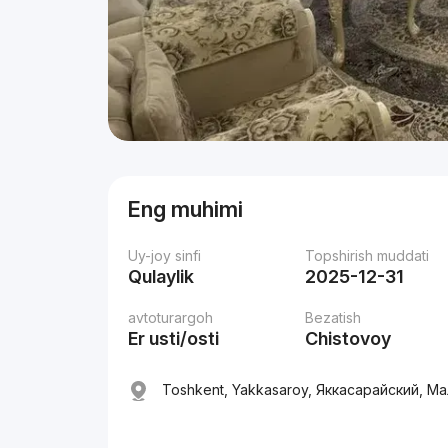
Eng muhimi
Uy-joy sinfi
Topshirish muddati
Qulaylik
2025-12-31
avtoturargoh
Bezatish
Er usti/osti
Chistovoy
Toshkent, Yakkasaroy, Яккасарайский, М