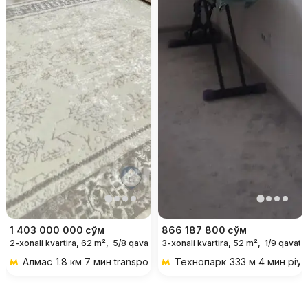
1 403 000 000
сўм
866 187 800
сўм
2-xonali kvartira, 62 m²,
5/8 qavat
3-xonali kvartira, 52 m²,
1/9 qavat
Алмас
1.8 км 7 мин transportda
Технопарк
333 м 4 мин piy