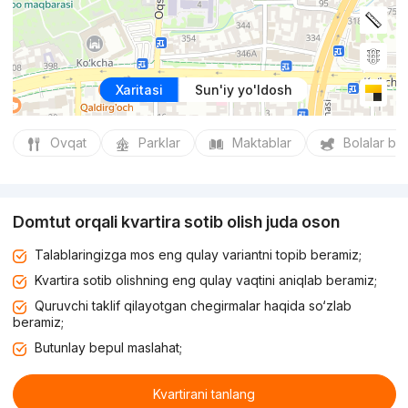
Xaritasi
Sun'iy yo'ldosh
Ovqat
Parklar
Maktablar
Bolalar bo
Domtut orqali kvartira sotib olish juda oson
Talablaringizga mos eng qulay variantni topib beramiz;
Kvartira sotib olishning eng qulay vaqtini aniqlab beramiz;
Quruvchi taklif qilayotgan chegirmalar haqida so‘zlab
beramiz;
Butunlay bepul maslahat;
Kvartirani tanlang