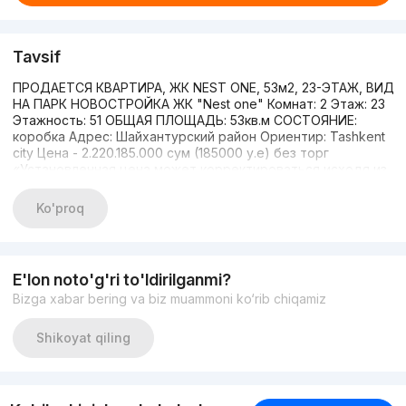
Tavsif
ПРОДАЕТСЯ КВАРТИРА, ЖК NEST ONE, 53м2, 23-ЭТАЖ, ВИД
НА ПАРК НОВОСТРОЙКА ЖК "Nest one" Комнат: 2 Этаж: 23
Этажность: 51 ОБЩАЯ ПЛОЩАДЬ: 53кв.м СОСТОЯНИЕ:
коробка Адрес: Шайхантурский район Ориентир: Tashkent
city Цена - 2.220.185.000 сум (185000 у.е) без торг
«Установленная цена может корректироваться исходя из
официального курса Центрального банка.» Агентство
недвижимости: „JZ STAR ESTATE” График работы; от 10:00
Ko'proq
до 19:00.
E'lon noto'g'ri to'ldirilganmi?
Bizga xabar bering va biz muammoni ko‘rib chiqamiz
Shikoyat qiling