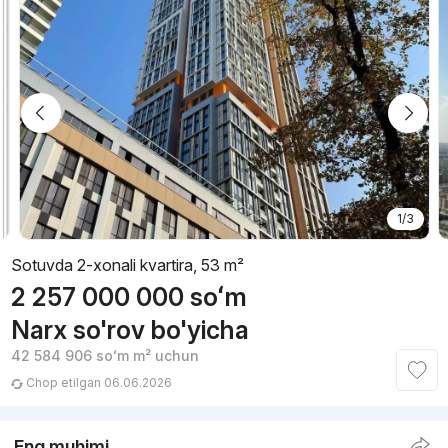
1/3
Sotuvda 2-xonali kvartira, 53 m²
2 257 000 000
soʻm
Narx so'rov bo'yicha
42 584 906
soʻm
m² uchun
Chop etilgan 06.06.2026
Eng muhimi