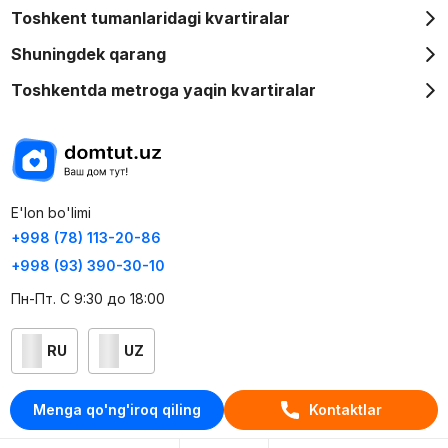
Toshkent tumanlaridagi kvartiralar
Shuningdek qarang
Toshkentda metroga yaqin kvartiralar
E'lon bo'limi
+998 (78) 113-20-86
+998 (93) 390-30-10
Пн-Пт. С 9:30 до 18:00
RU
UZ
Kontaktlar
Menga qo'ng'iroq qiling
Kontaktlar
loyiha haqida