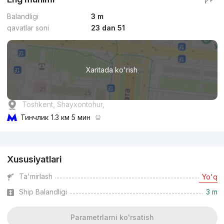
Balandligi
3 m
qavatlar soni
23 dan 51
Xaritada ko'rish
Toshkent, Shayxontohur,
Тинчлик
1.3 км 5 мин
Reklama
Xususiyatlari
Ta'mirlash
Yo'q
Ship Balandligi
3 m
Parametrlarni ko'rsatish