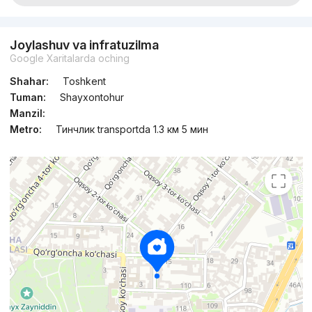
Joylashuv va infratuzilma
Google Xaritalarda oching
Shahar:
Toshkent
Tuman:
Shayxontohur
Manzil:
Metro:
Тинчлик transportda 1.3 км 5 мин