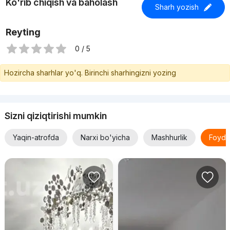
Ko'rib chiqish va baholash
Sharh yozish
Reyting
0 / 5
Hozircha sharhlar yo'q. Birinchi sharhingizni yozing
Sizni qiziqtirishi mumkin
Yaqin-atrofda
Narxi bo'yicha
Mashhurlik
Foyda