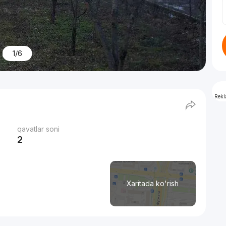
1/6
Rek
qavatlar soni
2
Xaritada ko'rish