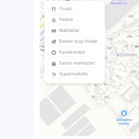
Ovqat
Parklar
Maktablar
Bolalar bog'chalari
Kasalxonalar
Savdo markazlari
Supermarkets