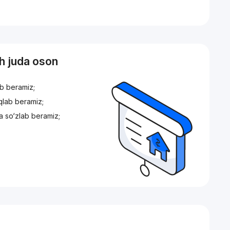
sh juda oson
ib beramiz;
iqlab beramiz;
a so‘zlab beramiz;