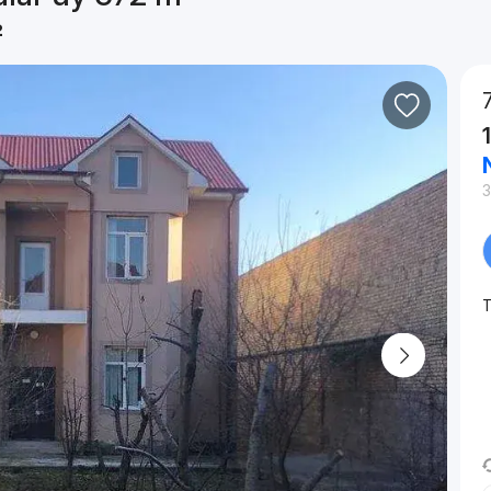
²
3
T