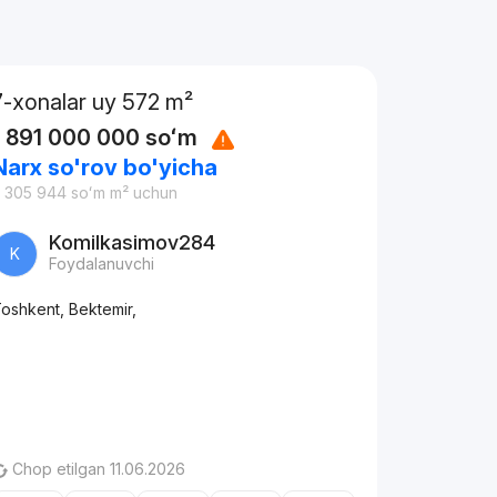
7-xonalar uy 572 m²
1 891 000 000
soʻm
Narx so'rov bo'yicha
 305 944
soʻm
m² uchun
Komilkasimov284
K
Foydalanuvchi
oshkent, Bektemir,
Chop etilgan 11.06.2026