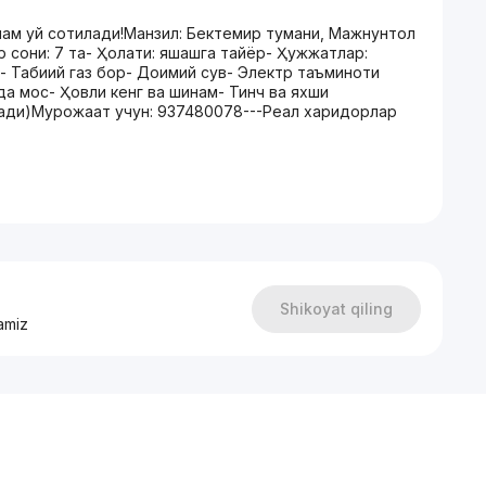
нам уй сотилади!Манзил: Бектемир тумани, Мажнунтол
ар сони: 7 та- Ҳолати: яшашга тайёр- Ҳужжатлар:
- Табиий газ бор- Доимий сув- Электр таъминоти
а мос- Ҳовли кенг ва шинам- Тинч ва яхши
шилади)Мурожаат учун: 937480078---Реал харидорлар
Shikoyat qiling
amiz