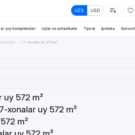
UZS
USD
rar-joy komplekslari
Uylar va uchastkalar
Tijorat
Ipoteka
Quruvch
simov284
7-xonalar uy 572 m²
ar uy 572 m²
 7-xonalar uy 572 m²
y 572 m²
alar uy 572 m²