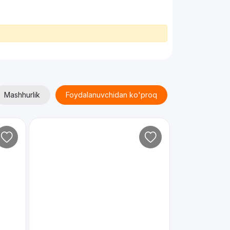
Mashhurlik
Foydalanuvchidan ko'proq