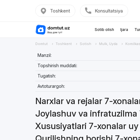
Toshkent
Konsultatsiya
Sotib olish
Ijara
Tu
Domtut
Toshkent
Sotish
Mulk, Uyda
Komilka
Manzil:
Topshirish muddati:
Tugatish:
Avtoturargoh:
Narxlar va rejalar 7-xonal
Joylashuv va infratuzilma
Xususiyatlari 7-xonalar u
Qurilishning borishi 7-xon