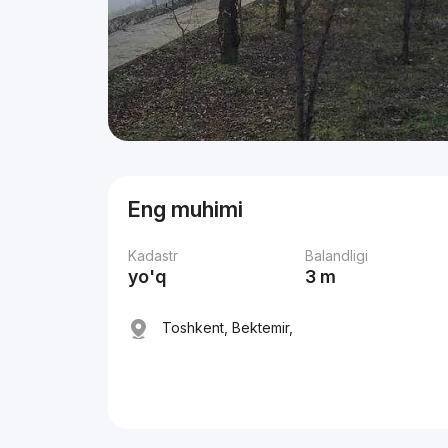
Eng muhimi
Kadastr
Balandligi
yo'q
3 m
Toshkent, Bektemir,