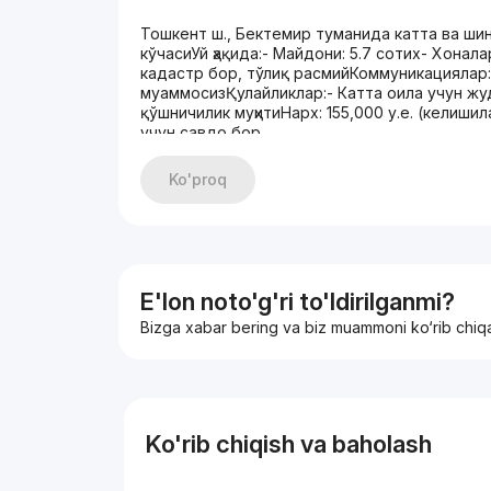
Тошкент ш., Бектемир туманида катта ва ши
кўчасиУй ҳақида:- Майдони: 5.7 сотих- Хонал
кадастр бор, тўлиқ расмийКоммуникациялар:
муаммосизҚулайликлар:- Катта оила учун жуд
қўшничилик муҳитиНарх: 155,000 у.е. (кели
учун савдо бор
Ko'proq
E'lon noto'g'ri to'ldirilganmi?
Bizga xabar bering va biz muammoni ko‘rib chiq
Ko'rib chiqish va baholash