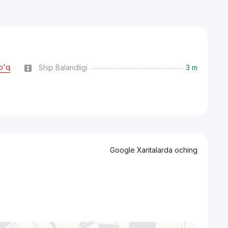
o'q
Ship Balandligi
3 m
Google Xaritalarda oching