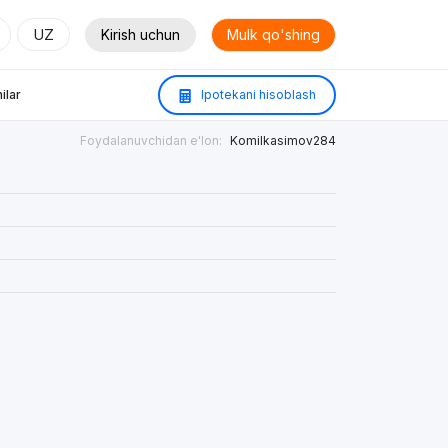
UZ
Kirish uchun
Mulk qo'shing
ilar
Ipotekani hisoblash
Foydalanuvchidan e'lon:
Komilkasimov284