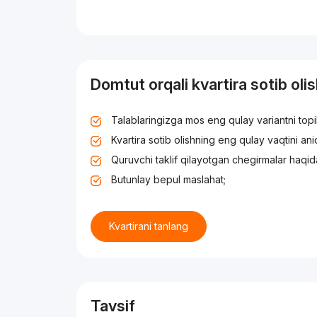
Domtut orqali kvartira sotib oli
Talablaringizga mos eng qulay variantni top
Kvartira sotib olishning eng qulay vaqtini an
Quruvchi taklif qilayotgan chegirmalar haqid
Butunlay bepul maslahat;
Kvartirani tanlang
Tavsif