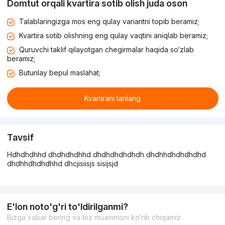
Domtut orqali kvartira sotib olish juda oson
Talablaringizga mos eng qulay variantni topib beramiz;
Kvartira sotib olishning eng qulay vaqtini aniqlab beramiz;
Quruvchi taklif qilayotgan chegirmalar haqida so‘zlab
beramiz;
Butunlay bepul maslahat;
Kvartirani tanlang
Tavsif
Hdhdhdhhd dhdhdhdhhd dhdhdhdhdhdh dhdhhdhdhdhdhd
dhdhhdhdhdhhd dhcjisiisjs sisijsjd
E'lon noto'g'ri to'ldirilganmi?
Bizga xabar bering va biz muammoni ko‘rib chiqamiz