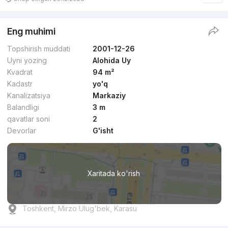
Eng muhimi
Topshirish muddati
2001-12-26
Uyni yozing
Alohida Uy
Kvadrat
94 m²
Kadastr
yo'q
Kanalizatsiya
Markaziy
Balandligi
3 m
qavatlar soni
2
Devorlar
G'isht
Xaritada ko'rish
Toshkent, Mirzo Ulug'bek, Karasu