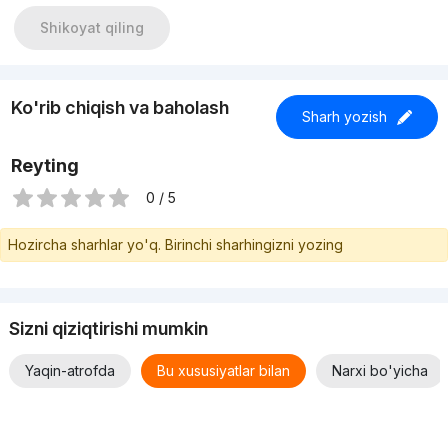
Shikoyat qiling
Ko'rib chiqish va baholash
Sharh yozish
Reyting
0 / 5
Hozircha sharhlar yo'q. Birinchi sharhingizni yozing
Sizni qiziqtirishi mumkin
Yaqin-atrofda
Bu xususiyatlar bilan
Narxi bo'yicha