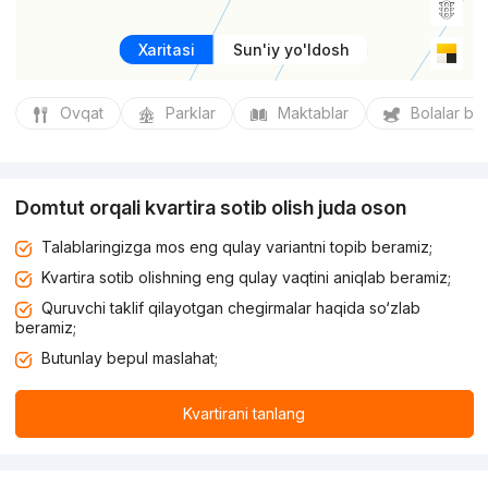
Xaritasi
Sun'iy yo'ldosh
Ovqat
Parklar
Maktablar
Bolalar bo
Domtut orqali kvartira sotib olish juda oson
Talablaringizga mos eng qulay variantni topib beramiz;
Kvartira sotib olishning eng qulay vaqtini aniqlab beramiz;
Quruvchi taklif qilayotgan chegirmalar haqida so‘zlab
beramiz;
Butunlay bepul maslahat;
Kvartirani tanlang