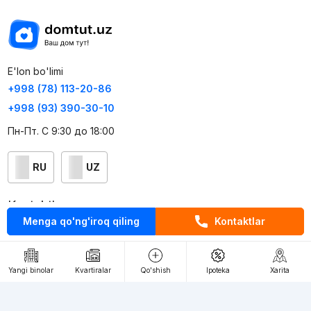
E'lon bo'limi
+998 (78) 113-20-86
+998 (93) 390-30-10
Пн-Пт. С 9:30 до 18:00
RU
UZ
Kontaktlar
Menga qo'ng'iroq qiling
Kontaktlar
loyiha haqida
Webnow © loyihasi
Yangi binolar
Kvartiralar
Qo'shish
Ipoteka
Xarita
Foydalanish shartlari
Maxfiylik siyosati