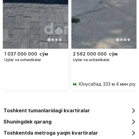
1 037 000 000
сўм
2 562 000 000
сўм
Uylar va uchastkalar
Uylar va uchastkalar
Юнусабад
333 м 4 мин piy
Toshkent tumanlaridagi kvartiralar
Shuningdek qarang
Toshkentda metroga yaqin kvartiralar