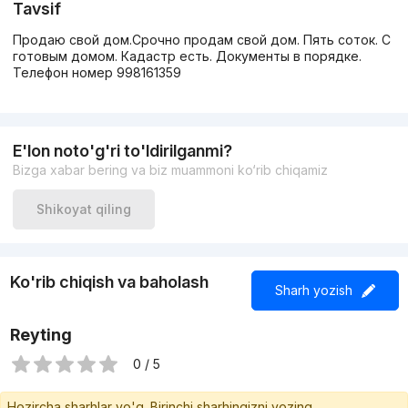
Tavsif
Продаю свой дом.Срочно продам свой дом. Пять соток. С
готовым домом. Кадастр есть. Документы в порядке.
Телефон номер 998161359
E'lon noto'g'ri to'ldirilganmi?
Bizga xabar bering va biz muammoni ko‘rib chiqamiz
Shikoyat qiling
Ko'rib chiqish va baholash
Sharh yozish
Reyting
0 / 5
Hozircha sharhlar yo'q. Birinchi sharhingizni yozing