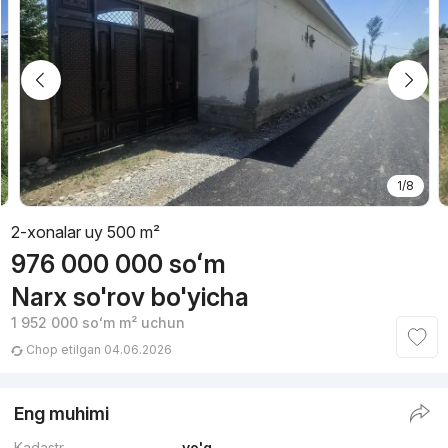
1/8
2-xonalar uy 500 m²
976 000 000
soʻm
Narx so'rov bo'yicha
1 952 000
soʻm
m² uchun
Chop etilgan 04.06.2026
Eng muhimi
Kadastr
yo'q