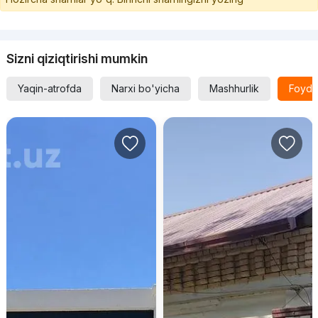
Sizni qiziqtirishi mumkin
Yaqin-atrofda
Narxi bo'yicha
Mashhurlik
Foyda