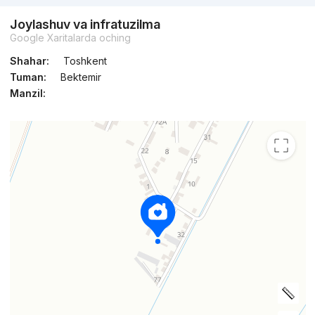
Joylashuv va infratuzilma
Google Xaritalarda oching
Shahar:
Toshkent
Tuman:
Bektemir
Manzil: