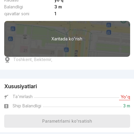
Balandligi
3 m
qavatlar soni
1
Xaritada ko'rish
Toshkent, Bektemir,
Reklama
Xususiyatlari
Ta'mirlash
Yo'q
Ship Balandligi
3 m
Parametrlarni ko'rsatish