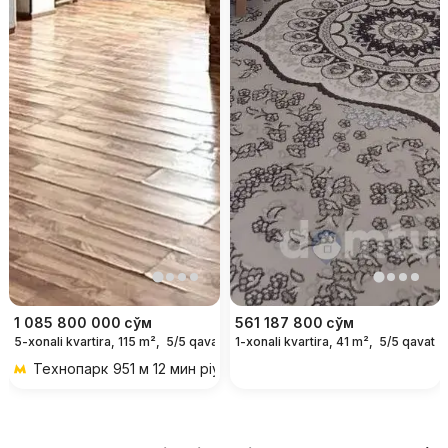
1 085 800 000
сўм
561 187 800
сўм
5-xonali kvartira, 115 m²,
5/5 qavat
1-xonali kvartira, 41 m²,
5/5 qavat
Технопарк
951 м 12 мин piyoda