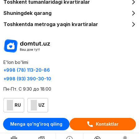
Toshkent tumanlaridagi kvartiralar
Shuningdek qarang
Toshkentda metroga yaqin kvartiralar
E'lon bo'limi
+998 (78) 113-20-86
+998 (93) 390-30-10
Пн-Пт. С 9:30 до 18:00
RU
UZ
Kontaktlar
Menga qo'ng'iroq qiling
Kontaktlar
loyiha haqida