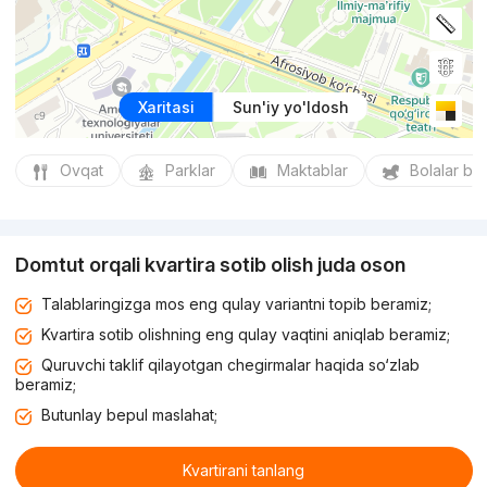
Xaritasi
Sun'iy yo'ldosh
Ovqat
Parklar
Maktablar
Bolalar bo
Domtut orqali kvartira sotib olish juda oson
Talablaringizga mos eng qulay variantni topib beramiz;
Kvartira sotib olishning eng qulay vaqtini aniqlab beramiz;
Quruvchi taklif qilayotgan chegirmalar haqida so‘zlab
beramiz;
Butunlay bepul maslahat;
Kvartirani tanlang