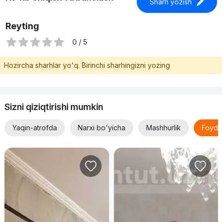
Sharh yozish
Reyting
0 / 5
Hozircha sharhlar yo'q. Birinchi sharhingizni yozing
Sizni qiziqtirishi mumkin
Yaqin-atrofda
Narxi bo'yicha
Mashhurlik
Foyda