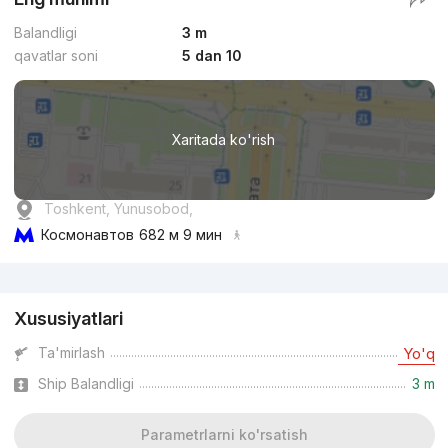
Balandligi
3 m
qavatlar soni
5 dan 10
Xaritada ko'rish
Toshkent, Yunusobod,
Космонавтов
682 м 9 мин
Reklama
Xususiyatlari
Ta'mirlash
Yo'q
Ship Balandligi
3 m
Parametrlarni ko'rsatish