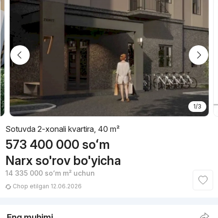
1/3
Sotuvda 2-xonali kvartira, 40 m²
573 400 000
soʻm
Narx so'rov bo'yicha
14 335 000
soʻm
m² uchun
Chop etilgan 12.06.2026
Eng muhimi