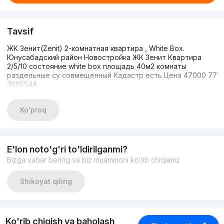
Tavsif
ЖК Зенит(Zenit) 2-комнатная квартира , White Box.
Юнусабадский район Новостройка ЖК Зенит Квартира
2/5/10 состояние white box площадь 40м2 комнаты
раздельные су совмещенный Кадастр есть Цена 47000 77
3665544
Ko'proq
E'lon noto'g'ri to'ldirilganmi?
Bizga xabar bering va biz muammoni ko‘rib chiqamiz
Shikoyat qiling
Ko'rib chiqish va baholash