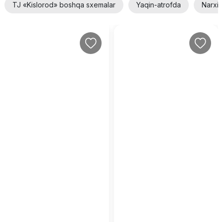
TJ «Kislorod» boshqa sxemalar
Yaqin-atrofda
Narxi 