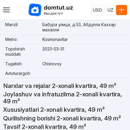
USD
UZ
Manzil:
Бабура улица, д.53, Абдулла Каххар
махалля
Metro:
Kosmonavtlar
Topshirish
2023-03-31
muddati:
Tugatish:
Chistovoy
Avtoturargoh:
Narxlar va rejalar 2-xonali kvartira, 49 m²
Joylashuv va infratuzilma 2-xonali kvartira,
49 m²
Xususiyatlari 2-xonali kvartira, 49 m²
Qurilishning borishi 2-xonali kvartira, 49 m²
Tavsif 2-xonali kvartira, 49 m²