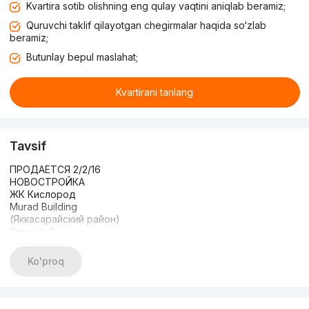
Kvartira sotib olishning eng qulay vaqtini aniqlab beramiz;
Quruvchi taklif qilayotgan chegirmalar haqida so‘zlab
beramiz;
Butunlay bepul maslahat;
Kvartirani tanlang
Tavsif
ПРОДАЕТСЯ 2/2/16
НОВОСТРОЙКА
ЖК Кислород
Murad Building
(Яккасарайский район)
Комнат: 2
Этаж: 2
Этажность: 16
Ko'proq
Общая площадь: 44м2
+ балкон: 5м2
Состояние: евроремонт
С МЕБЕЛЬЮ И ТЕХНИКОЙ