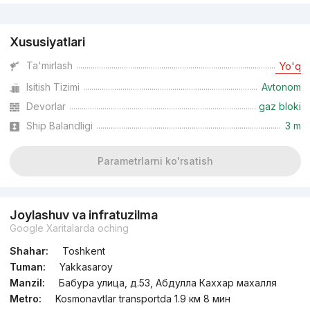
Reklama
Xususiyatlari
Ta'mirlash
Yo'q
Isitish Tizimi
Avtonom
Devorlar
gaz bloki
Ship Balandligi
3 m
Parametrlarni ko'rsatish
Joylashuv va infratuzilma
Google Xaritalarda oching
Shahar:
Toshkent
Tuman:
Yakkasaroy
Manzil:
Бабура улица, д.53, Абдулла Каххар махалля
Metro:
Kosmonavtlar transportda 1.9 км 8 мин