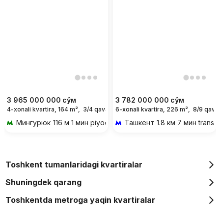
3 965 000 000
сўм
3 782 000 000
сўм
4-xonali kvartira, 164 m²,
3/4 qavat
6-xonali kvartira, 226 m²,
8/9 qava
Мингурюк
116 м 1 мин piyoda
Ташкент
1.8 км 7 мин transp
Toshkent tumanlaridagi kvartiralar
Shuningdek qarang
Toshkentda metroga yaqin kvartiralar