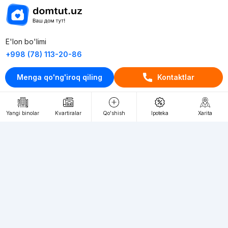
E'lon bo'limi
+998 (78) 113-20-86
+998 (93) 390-30-10
Menga qo'ng'iroq qiling
Kontaktlar
Пн-Пт. С 9:30 до 18:00
RU
UZ
Yangi binolar
Kvartiralar
Qo'shish
Ipoteka
Xarita
Kontaktlar
loyiha haqida
Webnow © loyihasi
Foydalanish shartlari
Maxfiylik siyosati