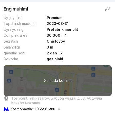
Eng muhimi
Uy-joy sinfi
Premium
Topshirish muddati
2023-03-31
Uyni yozing
Prefabrik monolit
Complex area
30 000 m²
Bezatish
Chistovoy
Balandligi
3 m
qavatlar soni
2 dan 16
Devorlar
gaz bloki
Xaritada ko'rish
Toshkent, Yakkasaroy, Бабура улица, д.53, Абдулла
Каххар махалля
Kosmonavtlar
1.9 км 8 мин