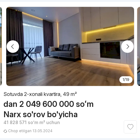
1/19
Sotuvda 2-xonali kvartira, 49 m²
dan
2 049 600 000
soʻm
Narx so'rov bo'yicha
41 828 571
soʻm
m² uchun
Chop etilgan 13.05.2024