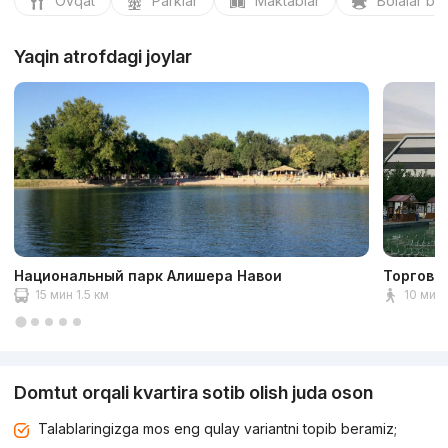
Ovqat
Parklar
Maktablar
Bolalar bo
Yaqin atrofdagi joylar
Национальный парк Алишера Навои
Торгово
15 мин 1.5 км
10 мин 
Domtut orqali kvartira sotib olish juda oson
Talablaringizga mos eng qulay variantni topib beramiz;