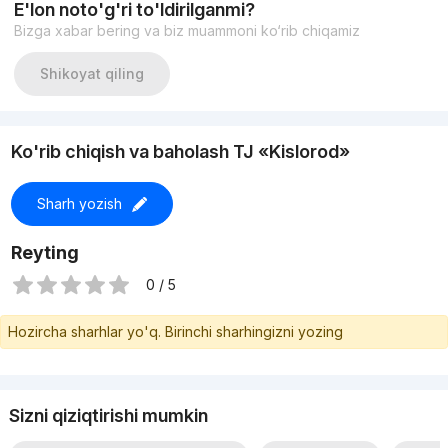
E'lon noto'g'ri to'ldirilganmi?
ЦЕНА: 168 000 у.е./старт
Bizga xabar bering va biz muammoni ko‘rib chiqamiz
Shikoyat qiling
Ko'rib chiqish va baholash TJ «Kislorod»
Sharh yozish
Reyting
0 / 5
Hozircha sharhlar yo'q. Birinchi sharhingizni yozing
Sizni qiziqtirishi mumkin