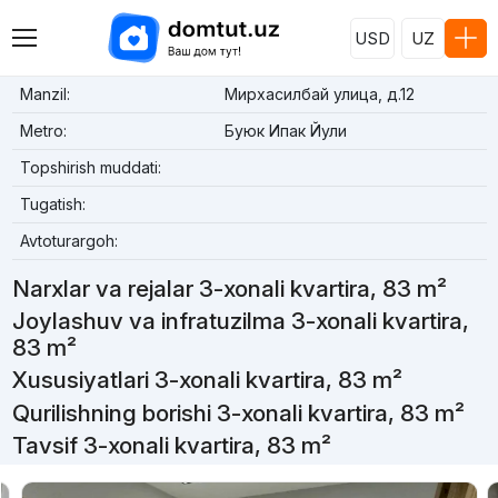
USD
UZ
Manzil:
Мирхасилбай улица, д.12
Metro:
Буюк Ипак Йули
Topshirish muddati:
Tugatish:
Avtoturargoh:
Narxlar va rejalar 3-xonali kvartira, 83 m²
Joylashuv va infratuzilma 3-xonali kvartira,
83 m²
Xususiyatlari 3-xonali kvartira, 83 m²
Qurilishning borishi 3-xonali kvartira, 83 m²
Tavsif 3-xonali kvartira, 83 m²