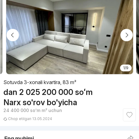
1/9
Sotuvda 3-xonali kvartira, 83 m²
dan
2 025 200 000
soʻm
Narx so'rov bo'yicha
24 400 000
soʻm
m² uchun
Chop etilgan 13.05.2024
Eng muhimi