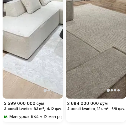
3 599 000 000
сўм
2 684 000 000
сўм
3-xonali kvartira, 83 m²,
4/12 qavat
4-xonali kvartira, 134 m²,
6/8 qavat
Мингурюк
984 м 12 мин piyoda