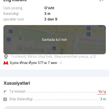
Uyni yozing
G'isht
Balandligi
3 m
qavatlar soni
2 dan 9
Xaritada ko'rish
Toshkent, Mirzo Ulug'bek, Мирхасилбай улица, д.12
Буюк Ипак Йули
571 м 7 мин
Reklama
Xususiyatlari
Ta'mirlash
Yo'q
Ship Balandligi
3 m