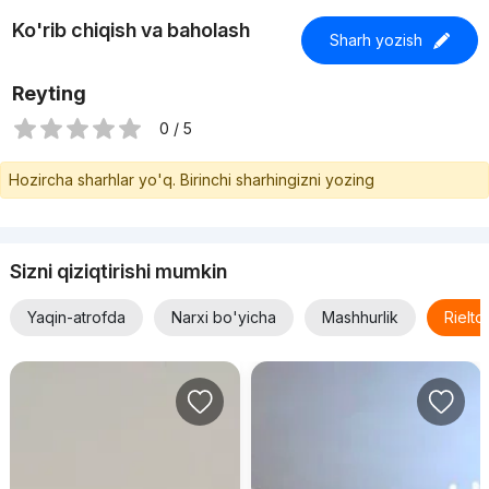
Ko'rib chiqish va baholash
Sharh yozish
Reyting
0 / 5
Hozircha sharhlar yo'q. Birinchi sharhingizni yozing
Sizni qiziqtirishi mumkin
Yaqin-atrofda
Narxi bo'yicha
Mashhurlik
Rielt