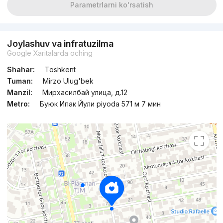
Parametrlarni ko'rsatish
Joylashuv va infratuzilma
Google Xaritalarda oching
Shahar:
Toshkent
Tuman:
Mirzo Ulug'bek
Manzil:
Мирхасилбай улица, д.12
Metro:
Буюк Ипак Йули piyoda 571 м 7 мин