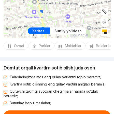
Xaritasi
Sun'iy yo'ldosh
Ovqat
Parklar
Maktablar
Bolalar bo
Domtut orqali kvartira sotib olish juda oson
Talablaringizga mos eng qulay variantni topib beramiz;
Kvartira sotib olishning eng qulay vaqtini aniqlab beramiz;
Quruvchi taklif qilayotgan chegirmalar haqida so‘zlab
beramiz;
Butunlay bepul maslahat;