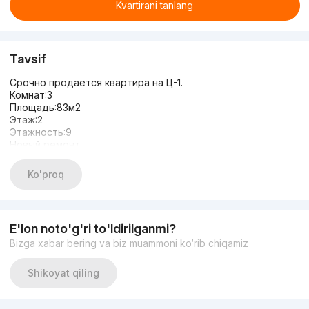
Kvartirani tanlang
Tavsif
Срочно продаётся квартира на Ц-1.
Комнат:3
Площадь:83м2
Этаж:2
Этажность:9
Новый ремонт
В квартире все готово: ремонт, мебель и техника,
заходите и живите!
Ko'proq
Цена: 166.000$
E'lon noto'g'ri to'ldirilganmi?
Bizga xabar bering va biz muammoni ko‘rib chiqamiz
Shikoyat qiling