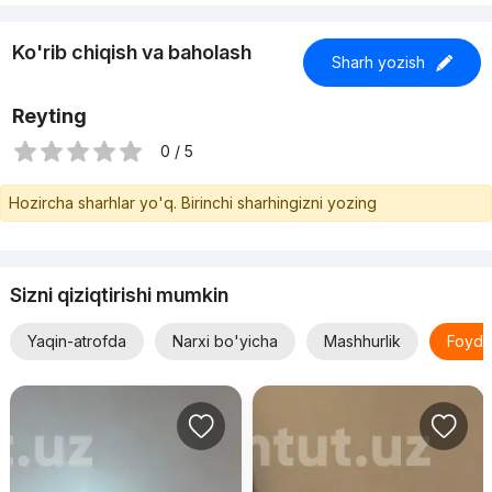
Ko'rib chiqish va baholash
Sharh yozish
Reyting
0 / 5
Hozircha sharhlar yo'q. Birinchi sharhingizni yozing
Sizni qiziqtirishi mumkin
Yaqin-atrofda
Narxi bo'yicha
Mashhurlik
Foyda