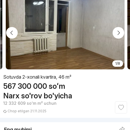
1/8
Sotuvda 2-xonali kvartira, 46 m²
567 300 000
soʻm
Narx so'rov bo'yicha
12 332 609
soʻm
m² uchun
Chop etilgan 21.11.2025
Eng muhimi