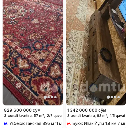
829 600 000
сўм
1 342 000 000
сўм
3-xonali kvartira, 57 m²,
2/7 qavat
3-xonali kvartira, 63 m²,
1/5 qavat
Узбекистанская
895 м 11 мин piyoda
Буюк Ипак Йули
1.8 км 7 ми