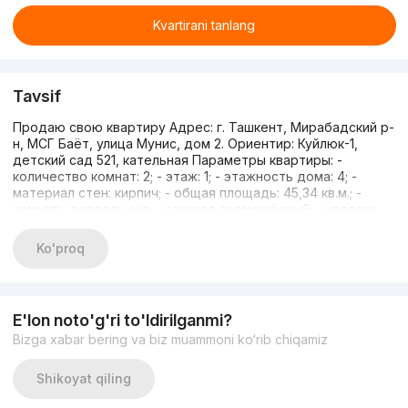
Kvartirani tanlang
Tavsif
Продаю свою квартиру Адрес: г. Ташкент, Мирабадский р-
н, МСГ Баёт, улица Мунис, дом 2. Ориентир: Куйлюк-1,
детский сад 521, кательная Параметры квартиры: -
количество комнат: 2; - этаж: 1; - этажность дома: 4; -
материал стен: кирпич; - общая площадь: 45,34 кв.м.; -
комнаты раздельные; - санузел совмещённый; - уровень
ремонта: жилое, чистая, требуется косметический
ремонт; - квартира пустая, никто не живёт; Условия
Ko'proq
сделки: - цена: 46500 - уступка: возможно; - ипотека: да; -
обмен: нет; - рассрочка: нет; - передача квартиры: сразу
после оформления;
E'lon noto'g'ri to'ldirilganmi?
Bizga xabar bering va biz muammoni ko‘rib chiqamiz
Shikoyat qiling