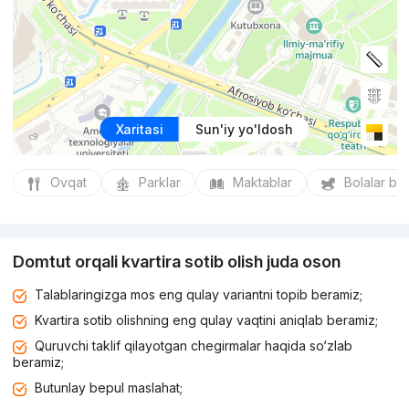
Xaritasi
Sun'iy yo'ldosh
Ovqat
Parklar
Maktablar
Bolalar bo
Domtut orqali kvartira sotib olish juda oson
Talablaringizga mos eng qulay variantni topib beramiz;
Kvartira sotib olishning eng qulay vaqtini aniqlab beramiz;
Quruvchi taklif qilayotgan chegirmalar haqida so‘zlab
beramiz;
Butunlay bepul maslahat;