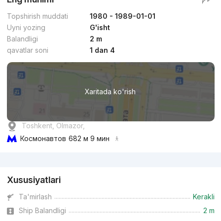
Topshirish muddati
1980 - 1989-01-01
Uyni yozing
G'isht
Balandligi
2 m
qavatlar soni
1 dan 4
Xaritada ko'rish
Toshkent, Olmazor,
Космонавтов
682 м 9 мин
Reklama
Xususiyatlari
Ta'mirlash
Kerakli
Ship Balandligi
2 m