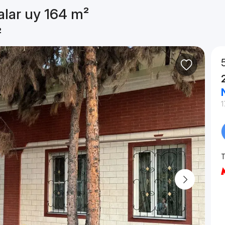
alar uy 164 m²
²
1
T