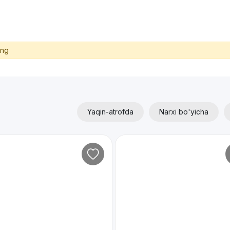
ing
Yaqin-atrofda
Narxi bo'yicha