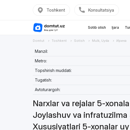
Toshkent
Konsultatsiya
Sotib olish
Ijara
Tu
Domtut
Toshkent
Sotish
Mulk, Uyda
Ирина
Manzil:
Metro:
Topshirish muddati:
Tugatish:
Avtoturargoh:
Narxlar va rejalar 5-xonal
Joylashuv va infratuzilma
Xususiyatlari 5-xonalar u