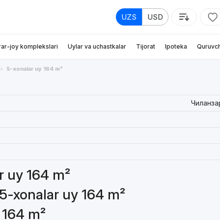
UZS
USD
rar-joy komplekslari
Uylar va uchastkalar
Tijorat
Ipoteka
Quruvch
5-xonalar uy 164 m²
Чиланза
ar uy 164 m²
 5-xonalar uy 164 m²
y 164 m²