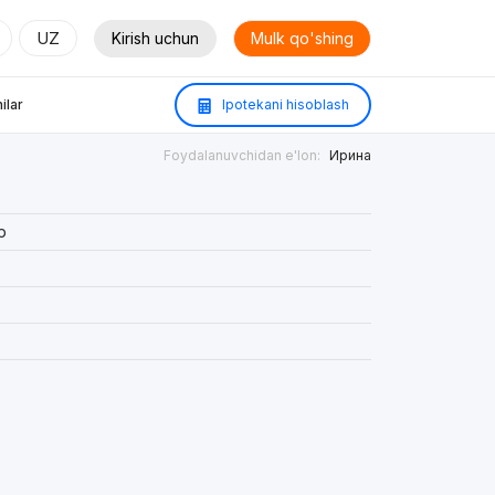
UZ
Kirish uchun
Mulk qo'shing
ilar
Ipotekani hisoblash
Foydalanuvchidan e'lon:
Ирина
р