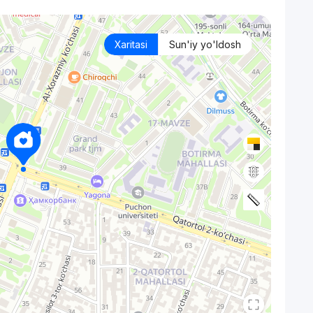
Xaritasi
Sun'iy yo'ldosh