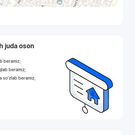
sh juda oson
ib beramiz;
iqlab beramiz;
a so‘zlab beramiz;