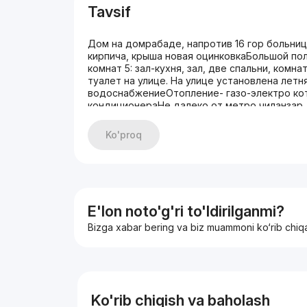
Tavsif
Дом на домрабаде, напротив 16 гор больниц
кирпича, крыша новая оцинковкаБольшой по
комнат 5: зал-кухня, зал, две спальни, комна
туалет на улице. На улице установлена лет
водоснабжениеОтопление- газо-электро ко
кондиционераНе далеко от метро чиланзар, 
дорогиВозможен торг.+998 90 003 00 39
Ko'proq
E'lon noto'g'ri to'ldirilganmi?
Bizga xabar bering va biz muammoni ko‘rib chiq
Ko'rib chiqish va baholash