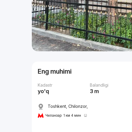
Eng muhimi
Kadastr
Balandligi
yo'q
3 m
Toshkent, Chilonzor,
Чиланзар
1 км 4 мин