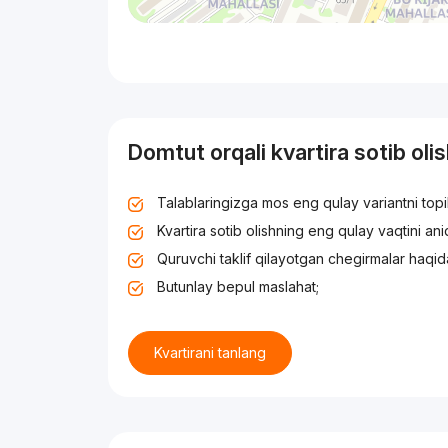
Domtut orqali kvartira sotib oli
Talablaringizga mos eng qulay variantni top
Kvartira sotib olishning eng qulay vaqtini an
Quruvchi taklif qilayotgan chegirmalar haqid
Butunlay bepul maslahat;
Kvartirani tanlang