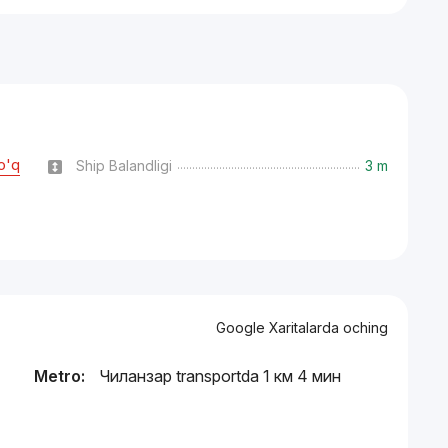
o'q
Ship Balandligi
3 m
Google Xaritalarda oching
Metro:
Чиланзар transportda 1 км 4 мин