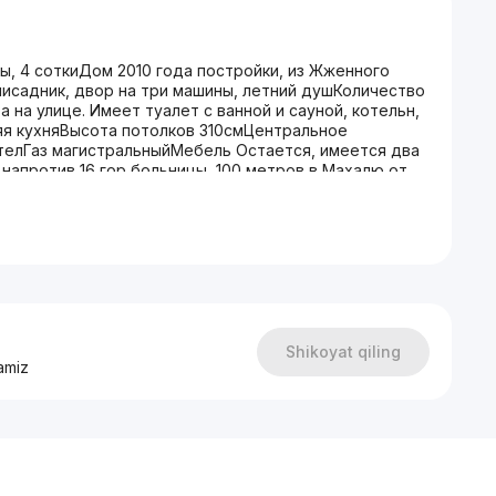
ы, 4 соткиДом 2010 года постройки, из Жженного
лисадник, двор на три машины, летний душКоличество
та на улице. Имеет туалет с ванной и сауной, котельн,
няя кухняВысота потолков 310смЦентральное
телГаз магистральныйМебель Остается, имеется два
напротив 16 гор больницы, 100 метров в Махалю от
Shikoyat qiling
amiz