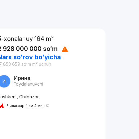
5-xonalar uy 164 m²
2 928 000 000
soʻm
Narx so'rov bo'yicha
7 853 659
soʻm
m² uchun
Ирина
И
Foydalanuvchi
oshkent, Chilonzor,
Чиланзар
1 км 4 мин