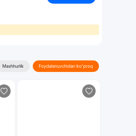
Mashhurlik
Foydalanuvchidan ko'proq