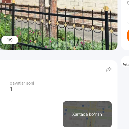
1/9
Rek
qavatlar soni
1
Xaritada ko'rish