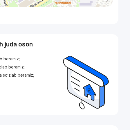
sh juda oson
ib beramiz;
iqlab beramiz;
a so‘zlab beramiz;