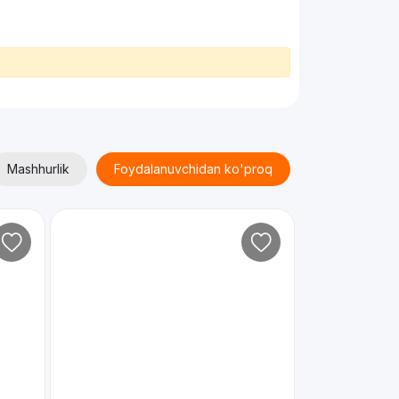
Mashhurlik
Foydalanuvchidan ko'proq