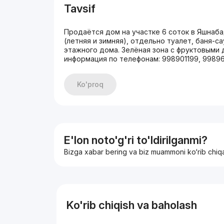
Tavsif
Продаётся дом на участке 6 соток в Яшнабадс
(летняя и зимняя), отдельно туалет, баня-с
этажного дома. Зелёная зона с фруктовыми 
информация по телефонам: 998901199, 99896
Ko'proq
E'lon noto'g'ri to'ldirilganmi?
Bizga xabar bering va biz muammoni ko‘rib chiq
Ko'rib chiqish va baholash