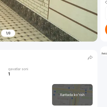
1/8
Rek
qavatlar soni
1
Xaritada ko'rish