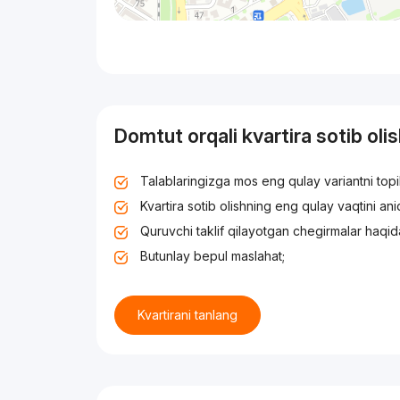
Domtut orqali kvartira sotib oli
Talablaringizga mos eng qulay variantni top
Kvartira sotib olishning eng qulay vaqtini an
Quruvchi taklif qilayotgan chegirmalar haqid
Butunlay bepul maslahat;
Kvartirani tanlang