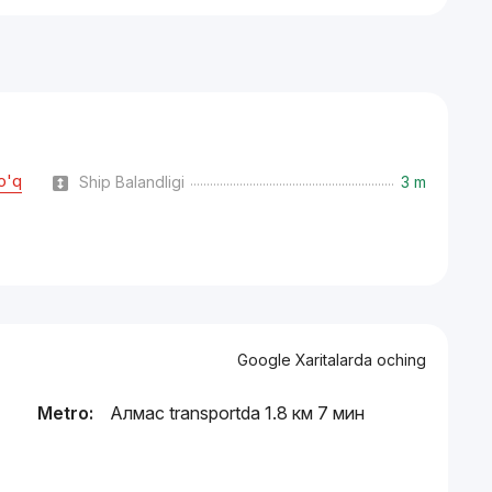
o'q
Ship Balandligi
3 m
Google Xaritalarda oching
Metro:
Алмас transportda 1.8 км 7 мин