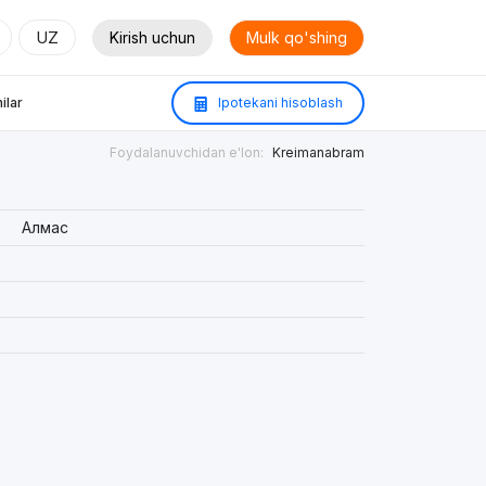
UZ
Kirish uchun
Mulk qo'shing
ilar
Ipotekani hisoblash
Foydalanuvchidan e'lon:
Kreimanabram
Алмас