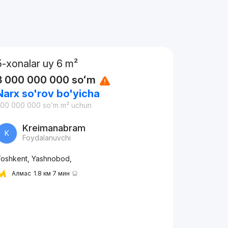
5-xonalar uy 6 m²
3 000 000 000
soʻm
Narx so'rov bo'yicha
500 000 000
soʻm
m² uchun
Kreimanabram
K
Foydalanuvchi
oshkent, Yashnobod,
Алмас
1.8 км 7 мин