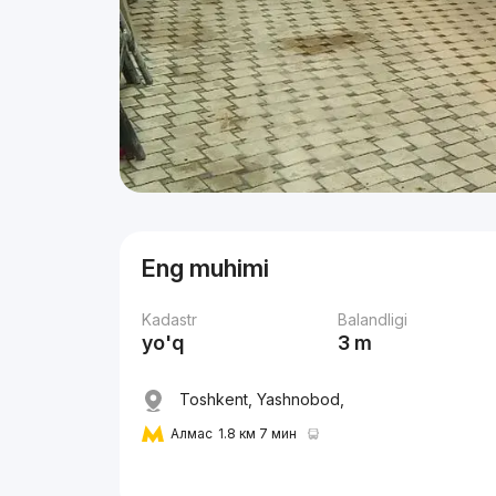
Eng muhimi
Kadastr
Balandligi
yo'q
3 m
Toshkent, Yashnobod,
Алмас
1.8 км 7 мин