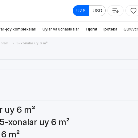
UZS
USD
rar-joy komplekslari
Uylar va uchastkalar
Tijorat
Ipoteka
Quruvch
abram
5-xonalar uy 6 m²
ar uy 6 m²
 5-xonalar uy 6 m²
 6 m²