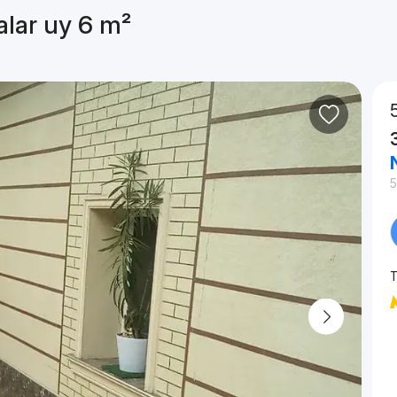
alar uy 6 m²
T