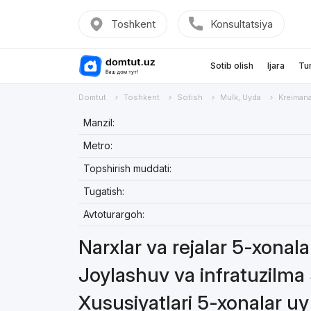
Toshkent
Konsultatsiya
Sotib olish
Ijara
Tu
Domtut
Toshkent
Sotish
Mulk, Uyda
Kreiman
Manzil:
Metro:
Topshirish muddati:
Tugatish:
Avtoturargoh:
Narxlar va rejalar 5-xonal
Joylashuv va infratuzilma
Xususiyatlari 5-xonalar uy