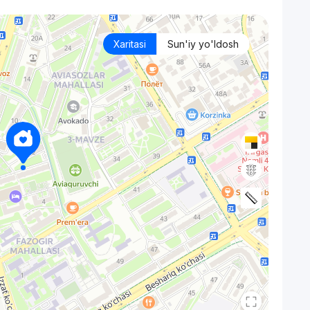
Xaritasi
Sun'iy yo'ldosh