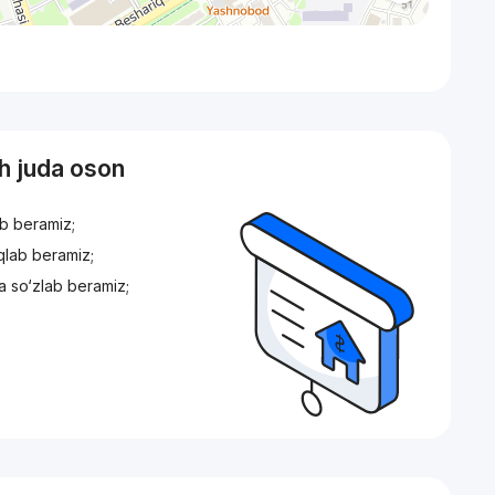
sh juda oson
ib beramiz;
iqlab beramiz;
a so‘zlab beramiz;