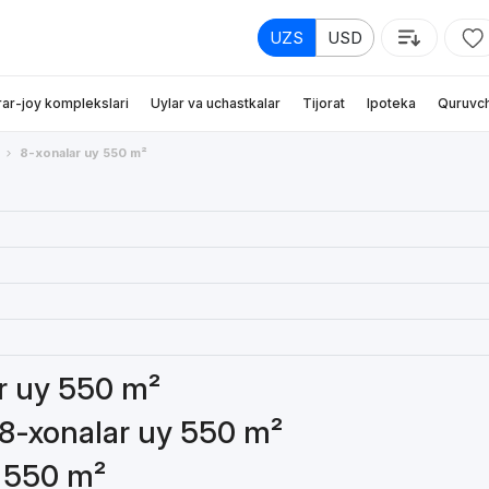
UZS
USD
rar-joy komplekslari
Uylar va uchastkalar
Tijorat
Ipoteka
Quruvch
8-xonalar uy 550 m²
ar uy 550 m²
 8-xonalar uy 550 m²
y 550 m²