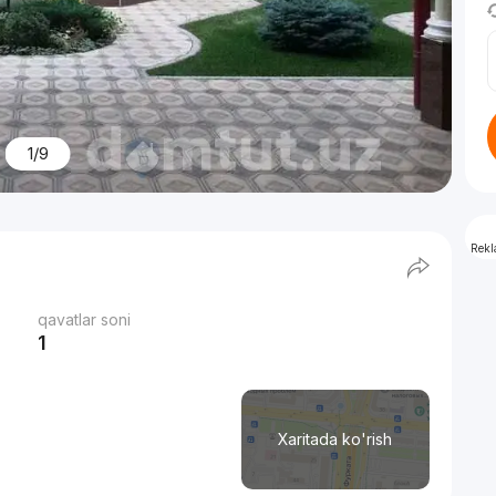
1/9
Rek
qavatlar soni
1
Xaritada ko'rish