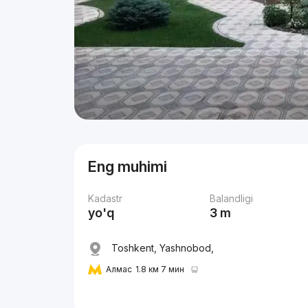
Eng muhimi
Kadastr
Balandligi
yo'q
3 m
Toshkent, Yashnobod,
Алмас
1.8 км 7 мин