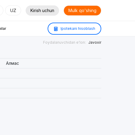
UZ
Kirish uchun
Mulk qo'shing
ilar
Ipotekani hisoblash
Foydalanuvchidan e'lon:
Javoxir
Алмас