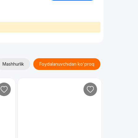
Mashhurlik
Foydalanuvchidan ko'proq