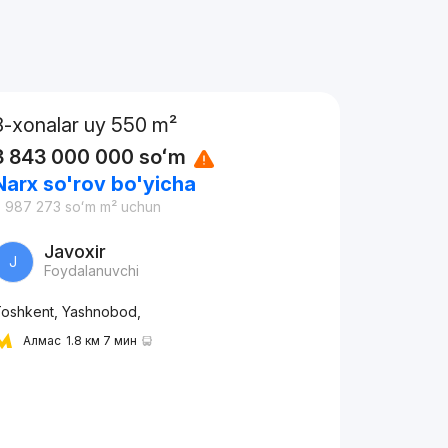
8-xonalar uy 550 m²
3 843 000 000
soʻm
Narx so'rov bo'yicha
 987 273
soʻm
m² uchun
Javoxir
J
Foydalanuvchi
oshkent, Yashnobod,
Алмас
1.8 км 7 мин