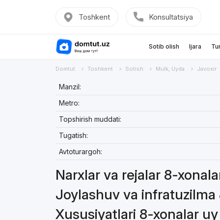
Toshkent
Konsultatsiya
Sotib olish
Ijara
Tu
Domtut
Toshkent
Sotish
Mulk, Uyda
Javoxir
Manzil:
Metro:
Topshirish muddati:
Tugatish:
Avtoturargoh:
Narxlar va rejalar 8-xonal
Joylashuv va infratuzilma
Xususiyatlari 8-xonalar u