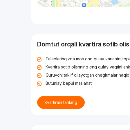
Domtut orqali kvartira sotib oli
Talablaringizga mos eng qulay variantni top
Kvartira sotib olishning eng qulay vaqtini an
Quruvchi taklif qilayotgan chegirmalar haqid
Butunlay bepul maslahat;
Kvartirani tanlang