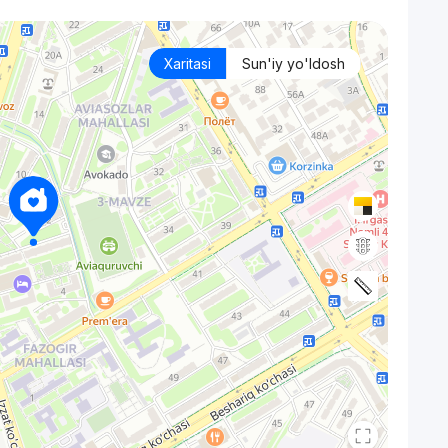
Xaritasi
Sun'iy yo'ldosh