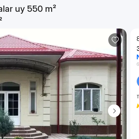
alar uy 550 m²
²
6
T