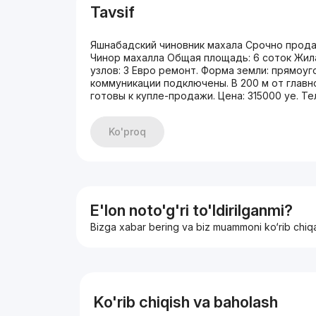
Tavsif
Яшнабадский чиновник махала Срочно прода
Чинор махалла Общая площадь: 6 соток Жилая
узлов: 3 Евро ремонт. Форма земли: прямоуг
коммуникации подключены. В 200 м от главн
готовы к купле-продажи. Цена: 315000 уе. Т
Ko'proq
E'lon noto'g'ri to'ldirilganmi?
Bizga xabar bering va biz muammoni ko‘rib chiq
Ko'rib chiqish va baholash