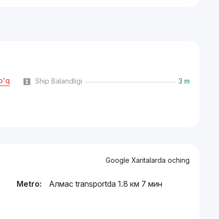
o'q
Ship Balandligi
3 m
Google Xaritalarda oching
Metro:
Алмас transportda 1.8 км 7 мин