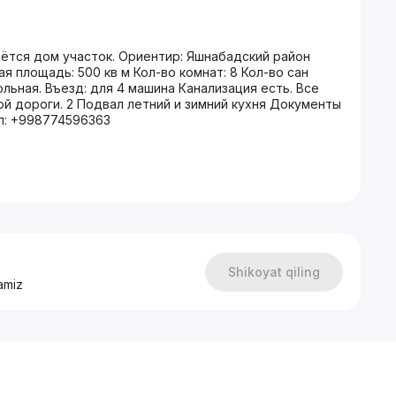
ётся дом участок. Ориентир: Яшнабадский район
 площадь: 500 кв м Кол-во комнат: 8 Кол-во сан
ольная. Въезд: для 4 машина Канализация есть. Все
ой дороги. 2 Подвал летний и зимний кухня Документы
ел: +998774596363
Shikoyat qiling
amiz