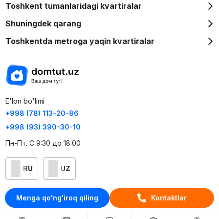
Toshkent tumanlaridagi kvartiralar
Shuningdek qarang
Toshkentda metroga yaqin kvartiralar
E'lon bo'limi
+998 (78) 113-20-86
+998 (93) 390-30-10
Пн-Пт. С 9:30 до 18:00
RU
UZ
Kontaktlar
Menga qo'ng'iroq qiling
Kontaktlar
loyiha haqida