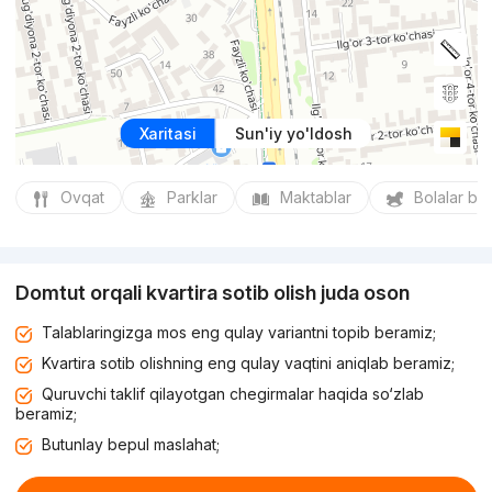
Xaritasi
Sun'iy yo'ldosh
Ovqat
Parklar
Maktablar
Bolalar bo
Domtut orqali kvartira sotib olish juda oson
Talablaringizga mos eng qulay variantni topib beramiz;
Kvartira sotib olishning eng qulay vaqtini aniqlab beramiz;
Quruvchi taklif qilayotgan chegirmalar haqida so‘zlab
beramiz;
Butunlay bepul maslahat;