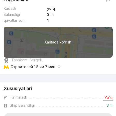
Kadastr
yo'q
Balandligi
3 m
qavatlar soni
1
Xaritada ko'rish
Toshkent, Sergeli,
Строителей
1.8 км 7 мин
Reklama
Xususiyatlari
Ta'mirlash
Yo'q
Ship Balandligi
3 m