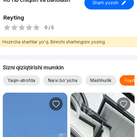
Sharh yozish
Reyting
0 / 5
Hozircha sharhlar yo'q. Birinchi sharhingizni yozing
Sizni qiziqtirishi mumkin
Yaqin-atrofda
Narxi bo'yicha
Mashhurlik
Foyda