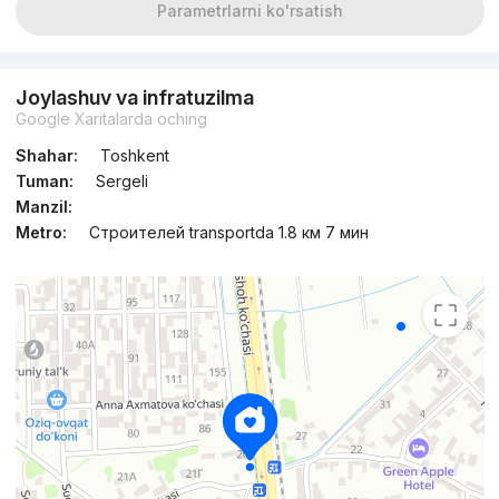
Parametrlarni ko'rsatish
Joylashuv va infratuzilma
Google Xaritalarda oching
Shahar:
Toshkent
Tuman:
Sergeli
Manzil:
Metro:
Строителей transportda 1.8 км 7 мин