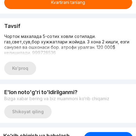
Kvartirani tanlang
Tavsif
Чорток махалада 5-сотих ховли сотилади.
газ,свет,сув,бор хужжатлари жойида. 3 хона 2 кишги, езги
санузел ва ошхонаси бор. атрофи уралган. 120 000$
келишилади. 999728536
Ko'proq
E'lon noto'g'ri to'ldirilganmi?
Bizga xabar bering va biz muammoni ko‘rib chiqamiz
Shikoyat qiling
Ko'rib chiqish va baholash