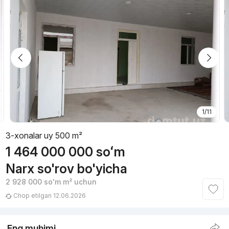
1/11
3-xonalar uy 500 m²
1 464 000 000
soʻm
Narx so'rov bo'yicha
2 928 000
soʻm
m² uchun
Chop etilgan 12.06.2026
Eng muhimi