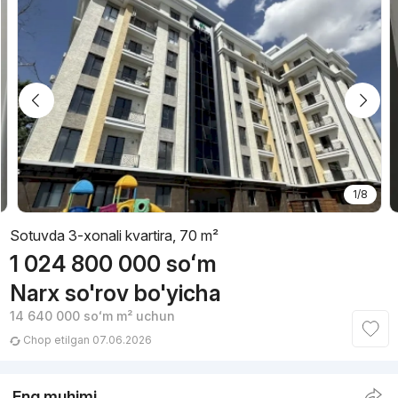
1/8
Sotuvda 3-xonali kvartira, 70 m²
1 024 800 000
soʻm
Narx so'rov bo'yicha
14 640 000
soʻm
m² uchun
Chop etilgan 07.06.2026
Eng muhimi