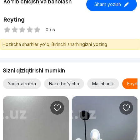
Ko'rib chiqish va baholash
Sharh yozish
Reyting
0 / 5
Hozircha sharhlar yo'q. Birinchi sharhingizni yozing
Sizni qiziqtirishi mumkin
Yaqin-atrofda
Narxi bo'yicha
Mashhurlik
Foyda