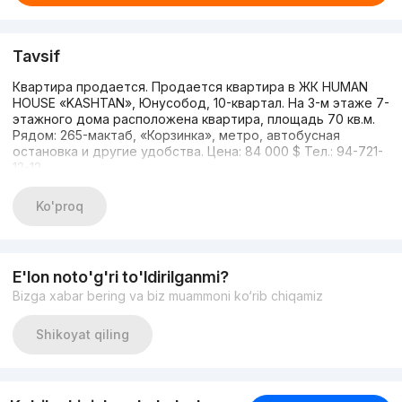
Tavsif
Квартира продается. Продается квартира в ЖК HUMAN
HOUSE «KASHTAN», Юнусобод, 10-квартал. На 3-м этаже 7-
этажного дома расположена квартира, площадь 70 кв.м.
Рядом: 265-мактаб, «Корзинка», метро, автобусная
остановка и другие удобства. Цена: 84 000 $ Тел.: 94-721-
12-12
Ko'proq
E'lon noto'g'ri to'ldirilganmi?
Bizga xabar bering va biz muammoni ko‘rib chiqamiz
Shikoyat qiling