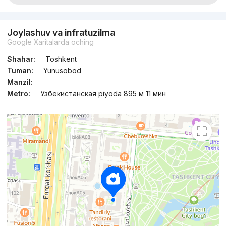
Joylashuv va infratuzilma
Google Xaritalarda oching
Shahar:
Toshkent
Tuman:
Yunusobod
Manzil:
Metro:
Узбекистанская piyoda 895 м 11 мин