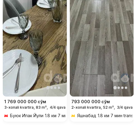
1 769 000 000
сўм
793 000 000
сўм
3-xonali kvartira, 83 m²,
4/4 qavat
2-xonali kvartira, 52 m²,
3/4 qavat
Буюк Ипак Йули
1.8 км 7 мин transportda
Яшнабад
1.8 км 7 мин trans