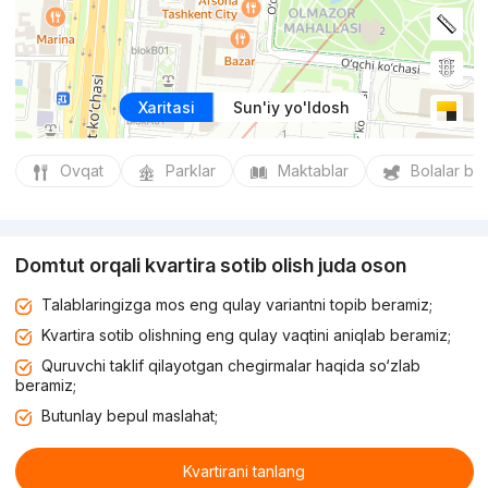
Xaritasi
Sun'iy yo'ldosh
Ovqat
Parklar
Maktablar
Bolalar bo
Domtut orqali kvartira sotib olish juda oson
Talablaringizga mos eng qulay variantni topib beramiz;
Kvartira sotib olishning eng qulay vaqtini aniqlab beramiz;
Quruvchi taklif qilayotgan chegirmalar haqida so‘zlab
beramiz;
Butunlay bepul maslahat;
Kvartirani tanlang