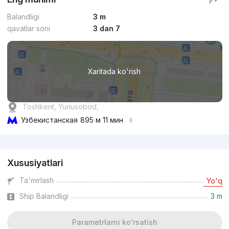
Balandligi
3 m
qavatlar soni
3 dan 7
Xaritada ko'rish
Toshkent, Yunusobod,
Узбекистанская
895 м 11 мин
Reklama
Xususiyatlari
Ta'mirlash
Yo'q
Ship Balandligi
3 m
Parametrlarni ko'rsatish