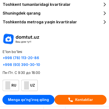
Toshkent tumanlaridagi kvartiralar
Shuningdek qarang
Toshkentda metroga yaqin kvartiralar
E'lon bo'limi
+998 (78) 113-20-86
+998 (93) 390-30-10
Пн-Пт. С 9:30 до 18:00
RU
UZ
Kontaktlar
Menga qo'ng'iroq qiling
Kontaktlar
loyiha haqida