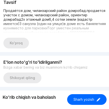
Tavsif
Продаётся дом, чиланзарский район домробад.продается
участок с домом, чиланзарский район, ориентир
домрабад2х этажный дом6,4 сотки земли (кадастр
имеется)3 санузла (один на улице)в доме есть банялетняя
кухняместо для парковкиТорг уместен реальным
клиентам.подробности по телефону: +998900656156
Ko'proq
E'lon noto'g'ri to'ldirilganmi?
Bizga xabar bering va biz muammoni ko‘rib chiqamiz
Shikoyat qiling
Ko'rib chiqish va baholash
Sharh yozish