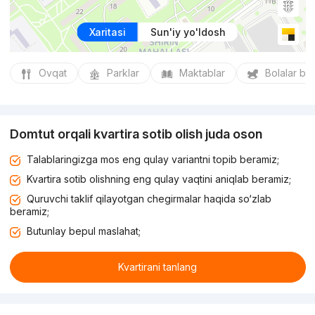
Xaritasi
Sun'iy yo'ldosh
Ovqat
Parklar
Maktablar
Bolalar bo
Domtut orqali kvartira sotib olish juda oson
Talablaringizga mos eng qulay variantni topib beramiz;
Kvartira sotib olishning eng qulay vaqtini aniqlab beramiz;
Quruvchi taklif qilayotgan chegirmalar haqida so‘zlab
beramiz;
Butunlay bepul maslahat;
Kvartirani tanlang