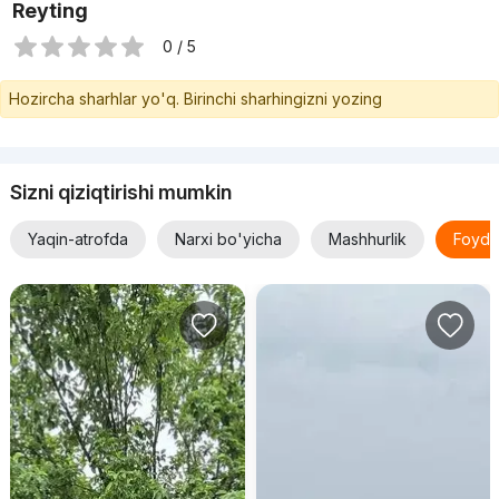
Reyting
0 / 5
Hozircha sharhlar yo'q. Birinchi sharhingizni yozing
Sizni qiziqtirishi mumkin
Yaqin-atrofda
Narxi bo'yicha
Mashhurlik
Foyda