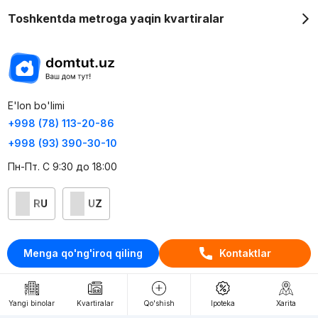
Toshkentda metroga yaqin kvartiralar
E'lon bo'limi
+998 (78) 113-20-86
+998 (93) 390-30-10
Пн-Пт. С 9:30 до 18:00
RU
UZ
Kontaktlar
Menga qo'ng'iroq qiling
Kontaktlar
loyiha haqida
Webnow © loyihasi
Yangi binolar
Kvartiralar
Qo'shish
Ipoteka
Xarita