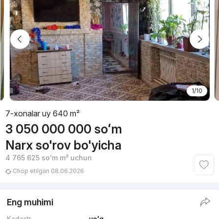
1/10
7-xonalar uy 640 m²
3 050 000 000
soʻm
Narx so'rov bo'yicha
4 765 625
soʻm
m² uchun
Chop etilgan 08.06.2026
Eng muhimi
Kadastr
yo'q