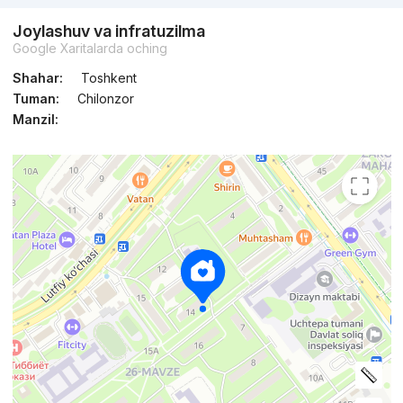
Joylashuv va infratuzilma
Google Xaritalarda oching
Shahar:
Toshkent
Tuman:
Chilonzor
Manzil: