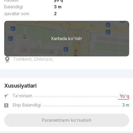
Balandligi
3 m
qavatlar soni
2
Xaritada ko'rish
Toshkent, Chilonzor,
Reklama
Xususiyatlari
Ta'mirlash
Yo'q
Ship Balandligi
3 m
Parametrlarni ko'rsatish