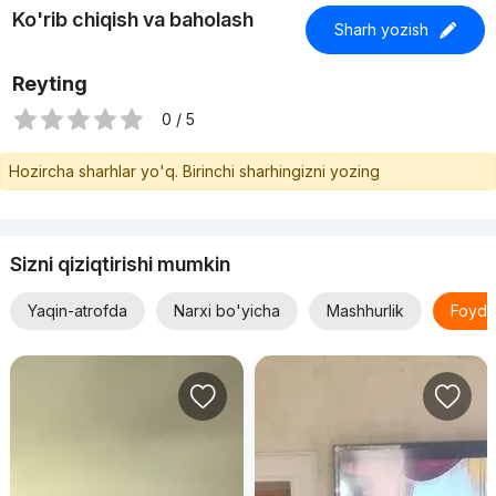
Ko'rib chiqish va baholash
Sharh yozish
Reyting
0 / 5
Hozircha sharhlar yo'q. Birinchi sharhingizni yozing
Sizni qiziqtirishi mumkin
Yaqin-atrofda
Narxi bo'yicha
Mashhurlik
Foyda