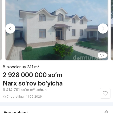
1/9
8-xonalar uy 311 m²
2 928 000 000
soʻm
Narx so'rov bo'yicha
9 414 791
soʻm
m² uchun
Chop etilgan 11.06.2026
Eng muhimi