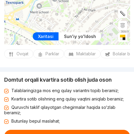
Xaritasi
Sun'iy yo'ldosh
Ovqat
Parklar
Maktablar
Bolalar bo
Domtut orqali kvartira sotib olish juda oson
Talablaringizga mos eng qulay variantni topib beramiz;
Kvartira sotib olishning eng qulay vaqtini aniqlab beramiz;
Quruvchi taklif qilayotgan chegirmalar haqida so‘zlab
beramiz;
Butunlay bepul maslahat;