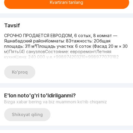
Kvartirani tanlang
Tavsif
СРОЧНО ПРОДАЕТСЯ ЕВРОДОМ, 6 сотых, 8 комнат —
Яшнабадский районКомнаты: 8Этажность: 2Общая
площадь: 311 м²Площадь участка: 6 соток (Фасад 20 м × 30
м)Пять(4) санузловСостояние: евроремонтЛетняя
кухняЦена: 240 000 у.е.+998974203210+998977070182
Ko'proq
E'lon noto'g'ri to'ldirilganmi?
Bizga xabar bering va biz muammoni ko‘rib chiqamiz
Shikoyat qiling