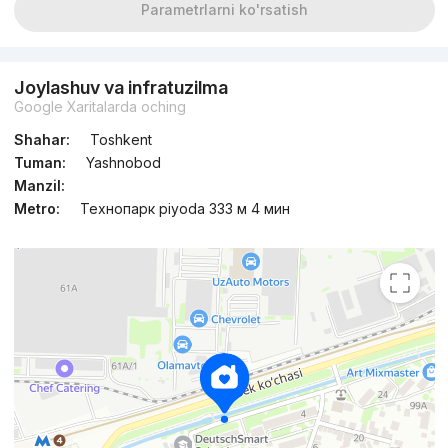
Parametrlarni ko'rsatish
Joylashuv va infratuzilma
Google Xaritalarda oching
Shahar:
Toshkent
Tuman:
Yashnobod
Manzil:
Metro:
Технопарк piyoda 333 м 4 мин