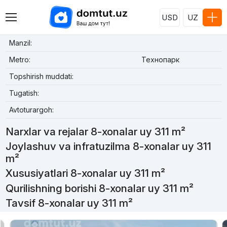
USD
UZ
Manzil:
Metro:
Технопарк
Topshirish muddati:
Tugatish:
Avtoturargoh:
Narxlar va rejalar 8-xonalar uy 311 m²
Joylashuv va infratuzilma 8-xonalar uy 311
m²
Xususiyatlari 8-xonalar uy 311 m²
Qurilishning borishi 8-xonalar uy 311 m²
Tavsif 8-xonalar uy 311 m²