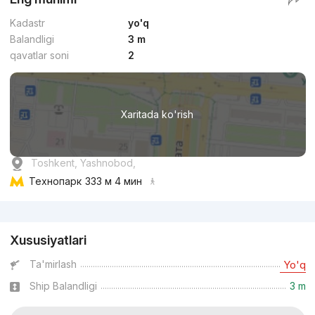
Kadastr
yo'q
Balandligi
3 m
qavatlar soni
2
Xaritada ko'rish
Toshkent, Yashnobod,
Технопарк
333 м 4 мин
Reklama
Xususiyatlari
Ta'mirlash
Yo'q
Ship Balandligi
3 m