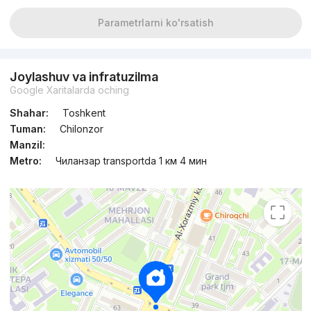
Parametrlarni ko'rsatish
Joylashuv va infratuzilma
Google Xaritalarda oching
Shahar:
Toshkent
Tuman:
Chilonzor
Manzil:
Metro:
Чиланзар transportda 1 км 4 мин