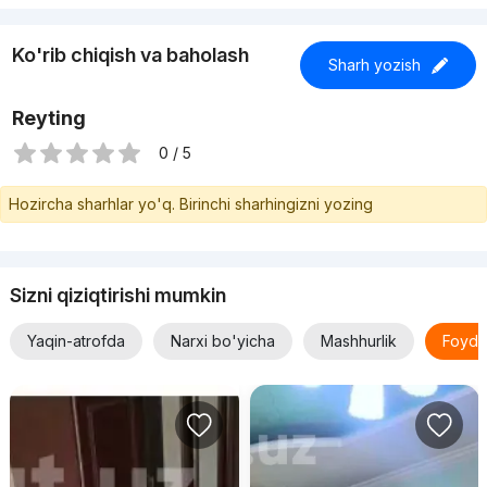
Ko'rib chiqish va baholash
Sharh yozish
Reyting
0 / 5
Hozircha sharhlar yo'q. Birinchi sharhingizni yozing
Sizni qiziqtirishi mumkin
Yaqin-atrofda
Narxi bo'yicha
Mashhurlik
Foyda