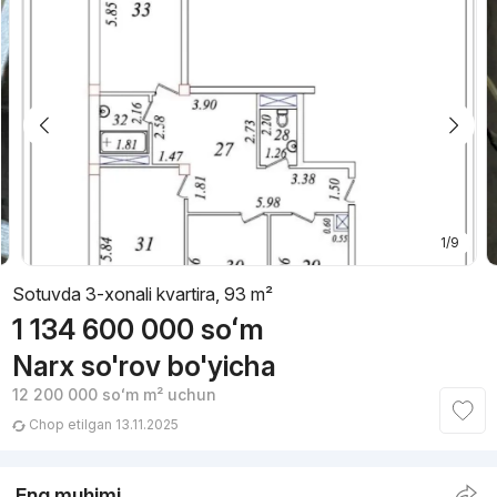
1/9
Sotuvda 3-xonali kvartira, 93 m²
1 134 600 000
soʻm
Narx so'rov bo'yicha
12 200 000
soʻm
m² uchun
Chop etilgan 13.11.2025
Eng muhimi