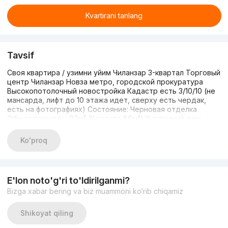
Kvartirani tanlang
Tavsif
Своя квартира / узимни уйим Чиланзар 3-квартал Торговый
центр Чиланзар Новза метро, городской прокуратура
Высокопотолочный новостройка Кадастр есть 3/10/10 (не
мансарда, лифт до 10 этажа идет, сверху есть чердак,
есть на фотографиях) Состояние: Черновая отделка
Общая площадь: 93м² (Кадастр 86м²) Кирпичный дом.
Планировка: сквозной, Раздельный Санузел тоже
раздельный Высота потолков 3.40 Вид на "PIRAMID
Ko'proq
TOWER" Прописка ноль Ключ сразу отдам. 93.000$
окончательно Только наличные, кредит, бартер, обмен
НЕТУ. Отличный инфраструктура: Рядом есть базарчик,
макро, корзинка, городская прокуратура, парк, Алея
E'lon noto'g'ri to'ldirilganmi?
Гагарина... До метро новза 6 минут пешком. Телеграмм:
Bizga xabar bering va biz muammoni ko‘rib chiqamiz
+998909928843
Shikoyat qiling