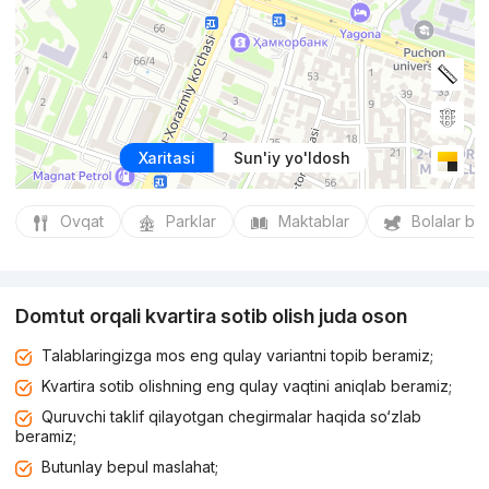
Xaritasi
Sun'iy yo'ldosh
Ovqat
Parklar
Maktablar
Bolalar bo
Domtut orqali kvartira sotib olish juda oson
Talablaringizga mos eng qulay variantni topib beramiz;
Kvartira sotib olishning eng qulay vaqtini aniqlab beramiz;
Quruvchi taklif qilayotgan chegirmalar haqida so‘zlab
beramiz;
Butunlay bepul maslahat;