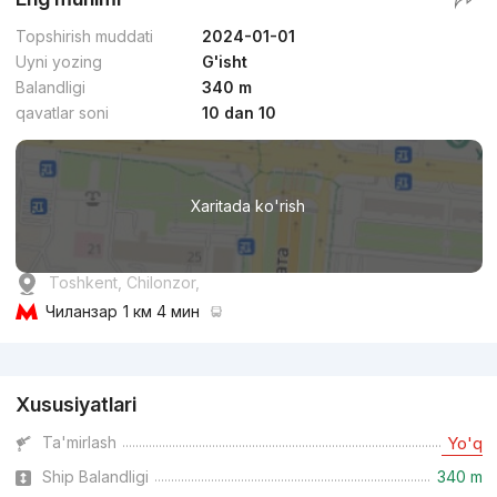
Topshirish muddati
2024-01-01
Uyni yozing
G'isht
Balandligi
340 m
qavatlar soni
10 dan 10
Xaritada ko'rish
Toshkent, Chilonzor,
Чиланзар
1 км 4 мин
Reklama
Xususiyatlari
Ta'mirlash
Yo'q
Ship Balandligi
340 m