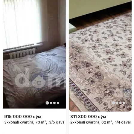
915 000 000
сўм
811 300 000
сўм
3-xonali kvartira, 73 m²,
3/5 qavat
2-xonali kvartira, 62 m²,
1/4 qavat