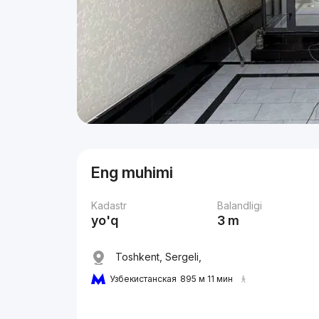
Eng muhimi
Kadastr
Balandligi
yo'q
3 m
Toshkent, Sergeli,
Узбекистанская
895 м 11 мин