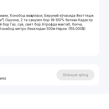
мани, Хонобод маҳалласи, Беруний кўчасида #коттедж
60м²) Ошхона, 2 та санузел бор Уй 100% биткан Кадастр
бор Газ, сув, свет бор Атрофда мактаб, боғча,
 Хонабод метро бекатидан 500м Нархи: (155.000$)
Shikoyat qiling
amiz