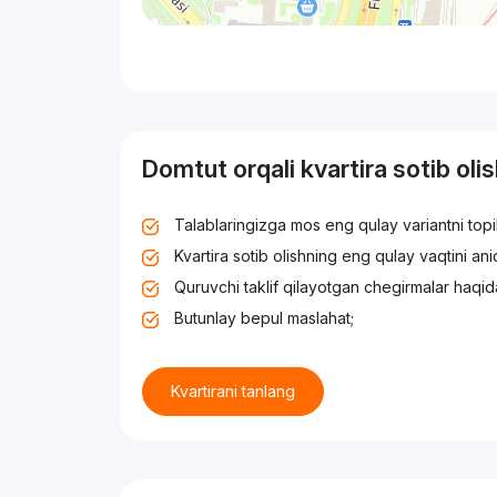
Domtut orqali kvartira sotib oli
Talablaringizga mos eng qulay variantni top
Kvartira sotib olishning eng qulay vaqtini an
Quruvchi taklif qilayotgan chegirmalar haqid
Butunlay bepul maslahat;
Kvartirani tanlang