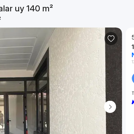
alar uy 140 m²
²
1
T