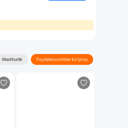
Mashhurlik
Foydalanuvchidan ko'proq