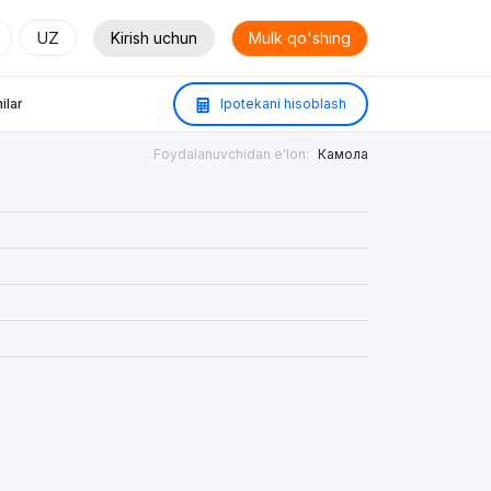
UZ
Kirish uchun
Mulk qo'shing
ilar
Ipotekani hisoblash
Foydalanuvchidan e'lon:
Камола