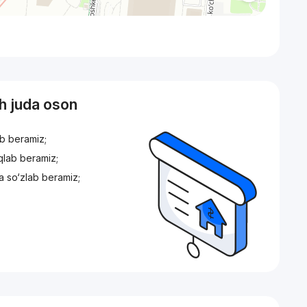
sh juda oson
ib beramiz;
iqlab beramiz;
a so‘zlab beramiz;