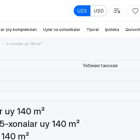
UZS
USD
rar-joy komplekslari
Uylar va uchastkalar
Tijorat
Ipoteka
Quruvch
5-xonalar uy 140 m²
Узбекистанская
ar uy 140 m²
 5-xonalar uy 140 m²
y 140 m²