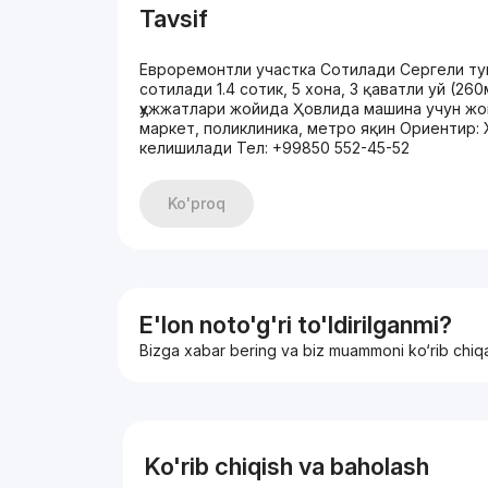
Tavsif
Евроремонтли участка Сотилади Сергели ту
сотилади 1.4 сотик, 5 хона, 3 қаватли уй (2
ҳужжатлари жойида Ҳовлида машина учун жой 
маркет, поликлиника, метро яқин Ориентир:
келишилади Тел: +99850 552-45-52
Ko'proq
E'lon noto'g'ri to'ldirilganmi?
Bizga xabar bering va biz muammoni ko‘rib chiq
Ko'rib chiqish va baholash