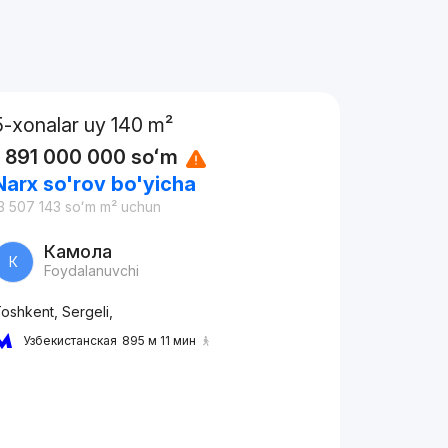
5-xonalar uy 140 m²
1 891 000 000
soʻm
Narx so'rov bo'yicha
3 507 143
soʻm
m² uchun
Камола
К
Foydalanuvchi
oshkent, Sergeli,
Узбекистанская
895 м 11 мин