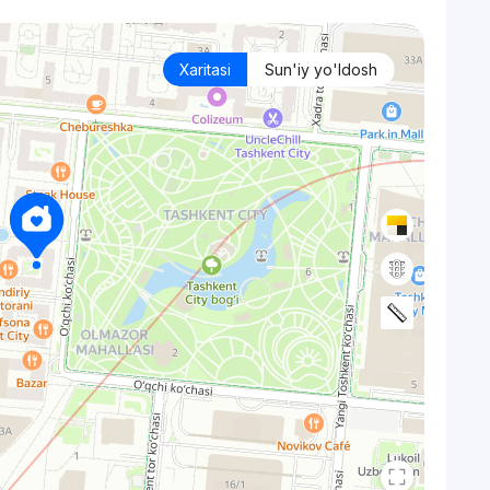
Xaritasi
Sun'iy yo'ldosh