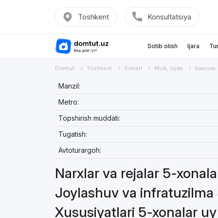
Toshkent
Konsultatsiya
Sotib olish
Ijara
Tu
Domtut
Toshkent
Sotish
Mulk, Uyda
Камола
Manzil:
Metro:
Topshirish muddati:
Tugatish:
Avtoturargoh:
Narxlar va rejalar 5-xonal
Joylashuv va infratuzilma
Xususiyatlari 5-xonalar u