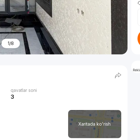
1/8
Rek
qavatlar soni
3
Xaritada ko'rish