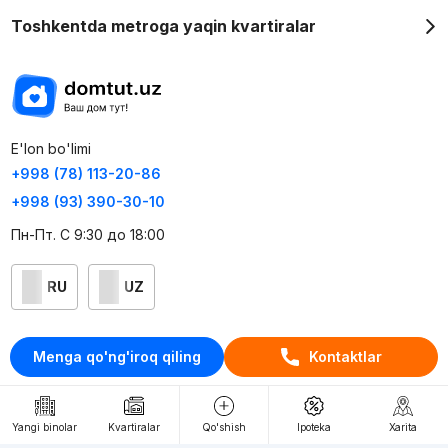
Toshkentda metroga yaqin kvartiralar
E'lon bo'limi
+998 (78) 113-20-86
+998 (93) 390-30-10
Пн-Пт. С 9:30 до 18:00
RU
UZ
Kontaktlar
Menga qo'ng'iroq qiling
Kontaktlar
loyiha haqida
Webnow © loyihasi
Yangi binolar
Kvartiralar
Qo'shish
Ipoteka
Xarita