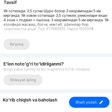
Tavsif
Уй сотилади. 3,5 сутик Шуро бозор 3 кахрамондан 5 км
кирганда. Уй ховли сотилади: 3,5 сутикли, ремонлари яхши;
4 хона + подвал + ошхона. 3 кахрамондан 5 км кирганда. Уй
атрофида масжид, богча, мактаб, дўконлар бор.
транспортла яхши. Тел: 977686555. Нархи 102000$
келишилади.
Ko'proq
E'lon noto'g'ri to'ldirilganmi?
Bizga xabar bering va biz muammoni ko‘rib chiqamiz
Shikoyat qiling
Ko'rib chiqish va baholash
Sharh yozish