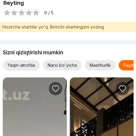
Reyting
0 / 5
Hozircha sharhlar yo'q. Birinchi sharhingizni yozing
Sizni qiziqtirishi mumkin
Yaqin-atrofda
Narxi bo'yicha
Mashhurlik
Foyda