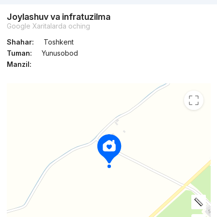
Joylashuv va infratuzilma
Google Xaritalarda oching
Shahar:
Toshkent
Tuman:
Yunusobod
Manzil: