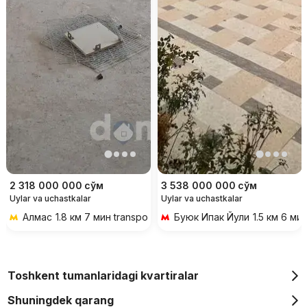
2 318 000 000
сўм
3 538 000 000
сўм
Uylar va uchastkalar
Uylar va uchastkalar
Алмас
1.8 км 7 мин transportda
Буюк Ипак Йули
1.5 км 6 ми
Toshkent tumanlaridagi kvartiralar
Shuningdek qarang