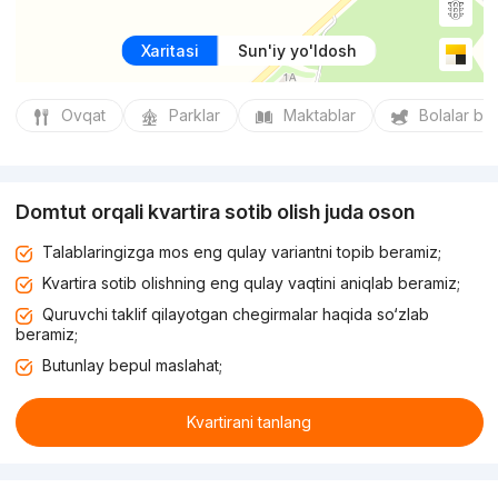
Xaritasi
Sun'iy yo'ldosh
Ovqat
Parklar
Maktablar
Bolalar bo
Domtut orqali kvartira sotib olish juda oson
Talablaringizga mos eng qulay variantni topib beramiz;
Kvartira sotib olishning eng qulay vaqtini aniqlab beramiz;
Quruvchi taklif qilayotgan chegirmalar haqida so‘zlab
beramiz;
Butunlay bepul maslahat;
Kvartirani tanlang