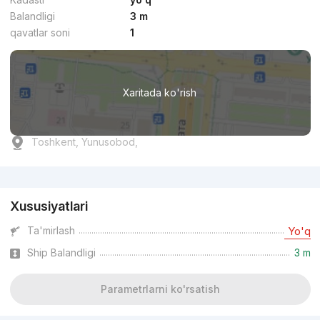
Balandligi
3 m
qavatlar soni
1
Xaritada ko'rish
Toshkent, Yunusobod,
Reklama
Xususiyatlari
Ta'mirlash
Yo'q
Ship Balandligi
3 m
Parametrlarni ko'rsatish