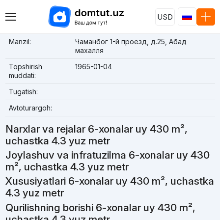
USD
Manzil:
Чаманбог 1-й проезд, д.25, Абад
махалля
Topshirish
1965-01-04
muddati:
Tugatish:
Avtoturargoh:
Narxlar va rejalar 6-xonalar uy 430 m²,
uchastka 4.3 yuz metr
Joylashuv va infratuzilma 6-xonalar uy 430
m², uchastka 4.3 yuz metr
Xususiyatlari 6-xonalar uy 430 m², uchastka
4.3 yuz metr
Qurilishning borishi 6-xonalar uy 430 m²,
uchastka 4.3 yuz metr