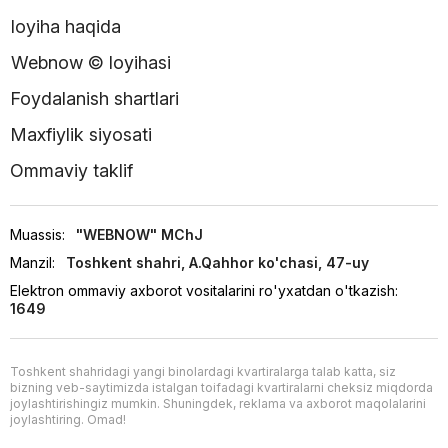
loyiha haqida
Webnow © loyihasi
Foydalanish shartlari
Maxfiylik siyosati
Ommaviy taklif
Muassis:
"WEBNOW" MChJ
Manzil:
Toshkent shahri, A.Qahhor ko'chasi, 47-uy
Elektron ommaviy axborot vositalarini ro'yxatdan o'tkazish:
1649
Toshkent shahridagi yangi binolardagi kvartiralarga talab katta, siz
bizning veb-saytimizda istalgan toifadagi kvartiralarni cheksiz miqdorda
joylashtirishingiz mumkin. Shuningdek, reklama va axborot maqolalarini
joylashtiring. Omad!