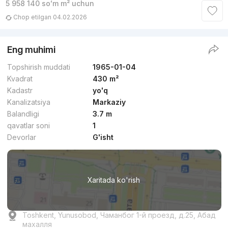
5 958 140
soʻm
m² uchun
Chop etilgan 04.02.2026
Eng muhimi
Topshirish muddati
1965-01-04
Kvadrat
430 m²
Kadastr
yo'q
Kanalizatsiya
Markaziy
Balandligi
3.7 m
qavatlar soni
1
Devorlar
G'isht
Xaritada ko'rish
Toshkent, Yunusobod, Чаманбог 1-й проезд, д.25, Абад
махалля