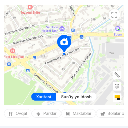
Xaritasi
Sun'iy yo'ldosh
Ovqat
Parklar
Maktablar
Bolalar bo