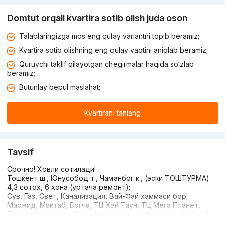
Domtut orqali kvartira sotib olish juda oson
Talablaringizga mos eng qulay variantni topib beramiz;
Kvartira sotib olishning eng qulay vaqtini aniqlab beramiz;
Quruvchi taklif qilayotgan chegirmalar haqida so‘zlab
beramiz;
Butunlay bepul maslahat;
Kvartirani tanlang
Tavsif
Срочно! Ховли сотилади!
Тошкент ш., Юнусобод т., Чаманбог к., (эски ТОШТУРМА)
4,3 сотох, 6 хона (уртача ремонт);
Сув, Газ, Свет, Канализация, Вай-Фай хаммаси бор;
Масжид, Мактаб, Богча, ТЦ Хай Таун, ТЦ Мега Планет,
Ботанический бог, Зоопарк (хуллас хамма нарса йонида);
Транспорт юрищи яхши, метрогача 10 минут (Юнусобод