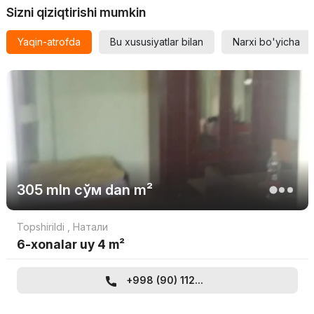
Sizni qiziqtirishi mumkin
Yaqin-atrofda
Bu xususiyatlar bilan
Narxi bo'yicha
305 mln
сўм
dan m²
Topshirildi
,
Натали
6-xonalar uy 4 m²
+998 (90) 112...