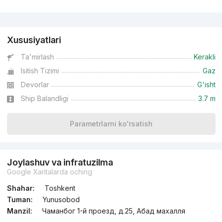
Reklama
Xususiyatlari
Ta'mirlash
Kerakli
Isitish Tizimi
Gaz
Devorlar
G'isht
Ship Balandligi
3.7 m
Parametrlarni ko'rsatish
Joylashuv va infratuzilma
Google Xaritalarda oching
Shahar:
Toshkent
Tuman:
Yunusobod
Manzil:
Чаманбог 1-й проезд, д.25, Абад махалля