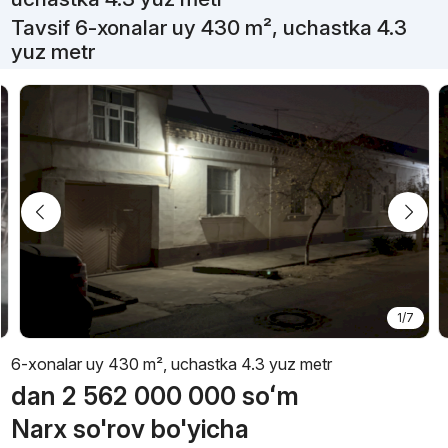
Tavsif 6-xonalar uy 430 m², uchastka 4.3
yuz metr
1/7
6-xonalar uy 430 m², uchastka 4.3 yuz metr
dan
2 562 000 000
soʻm
Narx so'rov bo'yicha