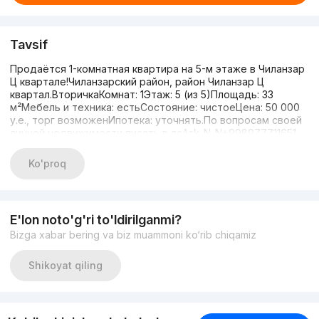
Tavsif
Продаётся 1-комнатная квартира на 5-м этаже в Чиланзар
Ц квартале!Чиланзарский район, район Чиланзар Ц
квартал.ВторичкаКомнат: 1Этаж: 5 (из 5)Площадь: 33
м²Мебель и техника: естьСостояние: чистоеЦена: 50 000
у.е., торг возможенИпотека: уточнять.По вопросам своей
личной недвижимости писать в лсAsk_N_N+998977711651
Ko'proq
E'lon noto'g'ri to'ldirilganmi?
Bizga xabar bering va biz muammoni ko‘rib chiqamiz
Shikoyat qiling