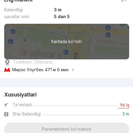
Balandligi
3 m
qavatlar soni
5 dan 5
Xaritada ko'rish
Toshkent, Chilonzor,
Мирзо Улугбек
471 м 6 мин
Reklama
Xususiyatlari
Ta'mirlash
Yo'q
Ship Balandligi
3 m
Parametrlarni ko'rsatish