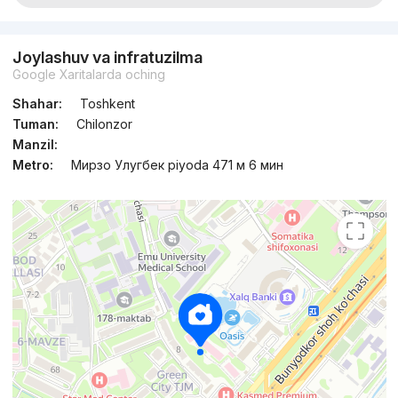
Joylashuv va infratuzilma
Google Xaritalarda oching
Shahar:
Toshkent
Tuman:
Chilonzor
Manzil:
Metro:
Мирзо Улугбек piyoda 471 м 6 мин