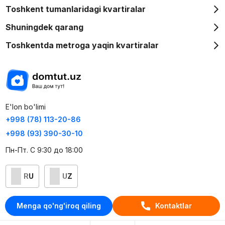
Toshkent tumanlaridagi kvartiralar
Shuningdek qarang
Toshkentda metroga yaqin kvartiralar
E'lon bo'limi
+998 (78) 113-20-86
+998 (93) 390-30-10
Пн-Пт. С 9:30 до 18:00
RU
UZ
Kontaktlar
Menga qo'ng'iroq qiling
Kontaktlar
loyiha haqida