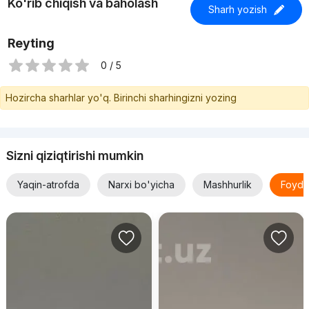
Ko'rib chiqish va baholash
Sharh yozish
Reyting
0 / 5
Hozircha sharhlar yo'q. Birinchi sharhingizni yozing
Sizni qiziqtirishi mumkin
Yaqin-atrofda
Narxi bo'yicha
Mashhurlik
Foyda