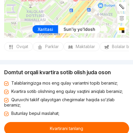
Xaritasi
Sun'iy yo'ldosh
Ovqat
Parklar
Maktablar
Bolalar bo
Domtut orqali kvartira sotib olish juda oson
Talablaringizga mos eng qulay variantni topib beramiz;
Kvartira sotib olishning eng qulay vaqtini aniqlab beramiz;
Quruvchi taklif qilayotgan chegirmalar haqida so‘zlab
beramiz;
Butunlay bepul maslahat;
Kvartirani tanlang