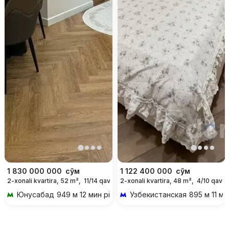
1 830 000 000
сўм
1 122 400 000
сўм
2-xonali kvartira, 52 m²,
11/14 qavat
2-xonali kvartira, 48 m²,
4/10 qavat
Юнусабад
949 м 12 мин piyoda
Узбекистанская
895 м 11 ми