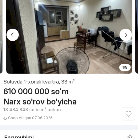
1/8
Sotuvda 1-xonali kvartira, 33 m²
610 000 000
soʻm
Narx so'rov bo'yicha
18 484 848
soʻm
m² uchun
Chop etilgan 07.06.2026
Eng muhimi