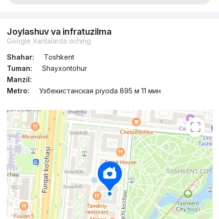
Joylashuv va infratuzilma
Google Xaritalarda oching
Shahar:
Toshkent
Tuman:
Shayxontohur
Manzil:
Metro:
Узбекистанская piyoda 895 м 11 мин