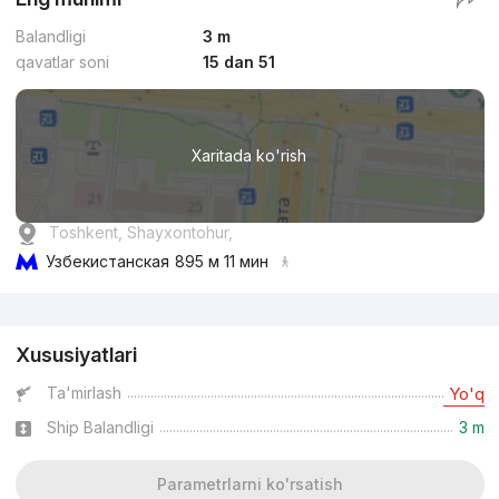
Balandligi
3 m
qavatlar soni
15 dan 51
Xaritada ko'rish
Toshkent, Shayxontohur,
Узбекистанская
895 м 11 мин
Reklama
Xususiyatlari
Ta'mirlash
Yo'q
Ship Balandligi
3 m
Parametrlarni ko'rsatish