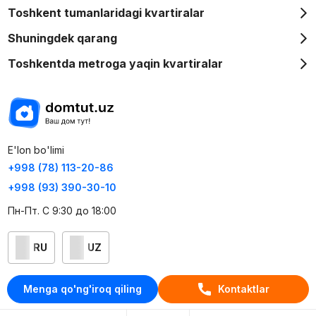
Toshkent tumanlaridagi kvartiralar
Shuningdek qarang
Toshkentda metroga yaqin kvartiralar
E'lon bo'limi
+998 (78) 113-20-86
+998 (93) 390-30-10
Пн-Пт. С 9:30 до 18:00
RU
UZ
Kontaktlar
Menga qo'ng'iroq qiling
Kontaktlar
loyiha haqida