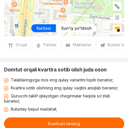
Xaritasi
Sun'iy yo'ldosh
Ovqat
Parklar
Maktablar
Bolalar bo
Domtut orqali kvartira sotib olish juda oson
Talablaringizga mos eng qulay variantni topib beramiz;
Kvartira sotib olishning eng qulay vaqtini aniqlab beramiz;
Quruvchi taklif qilayotgan chegirmalar haqida so‘zlab
beramiz;
Butunlay bepul maslahat;
Kvartirani tanlang