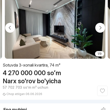
1/9
Sotuvda 3-xonali kvartira, 74 m²
4 270 000 000
soʻm
Narx so'rov bo'yicha
57 702 703
soʻm
m² uchun
Chop etilgan 06.06.2026
Eng muhimi