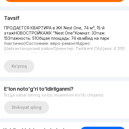
Tavsif
ПРОДАЕТСЯ КВАРТИРА в ЖК Nest One, 74 м², 15-й
этажНОВОСТРОЙКАЖК "Nest One"Комнат: 3Этаж:
15Этажность: 51Общая площадь: 74 кв.мВид на парк
(частично)Состояние: евро-ремонтАдрес:
Шайхантахурский районОриентир: Tashkent CityЦена: 4 200
000 000 сум (350 000 у.е), торг естьУстановленная цена
может корректироваться исходя из официального курса
Центрального банка.Агентство недвижимости: JZ STAR
Ko'proq
ESTATEГрафик работы: с 10:00 до 19:00
E'lon noto'g'ri to'ldirilganmi?
Bizga xabar bering va biz muammoni ko‘rib chiqamiz
Shikoyat qiling