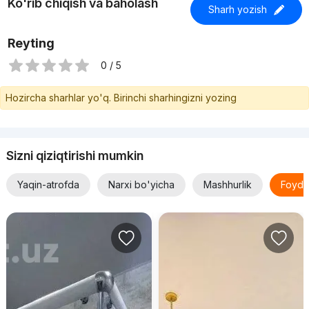
Ko'rib chiqish va baholash
Sharh yozish
Reyting
0 / 5
Hozircha sharhlar yo'q. Birinchi sharhingizni yozing
Sizni qiziqtirishi mumkin
Yaqin-atrofda
Narxi bo'yicha
Mashhurlik
Foyda